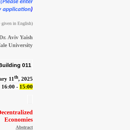
(Please enter
y application
)
(The talk will be given in English)
r. Aviv Yaish
ale University
011 hall, Electrical Engineering-Kitot Building‏
th
ary 11
, 2025
- 16:00
15:00
Decentralized
Economies
Abstract