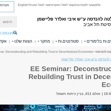
מערכת פ
אלפון
שער לסטודנטים
שער לסגל האקדמי
שער לסגל המנהלי
English
חיפוש
טה להנדסה
ע"ש איבי ואלדר פליישמן
סיטת תל אביב
חיפוש באתר ז
ם.ות בלימודים
סטודנטים.ות
מחקר
הצוות שלנו
אקדמ
|
|
|
|
לטה להנדסה
> EE Seminar: Deconstructing and Rebuilding Trust in Decentralized Economies
להנדסה ע"ש איבי ואלדר פליישמן
EE Seminar: Deconstruc
Rebuilding Trust in Dece
Ec
אולם 011, בניין כיתות חשמל