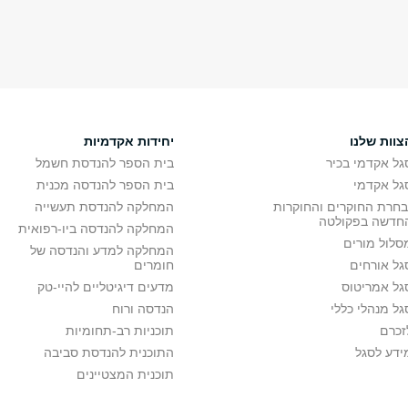
צוות שלנו
יחידות אקדמיות
גל אקדמי בכיר
בית הספר להנדסת חשמל
גל אקדמי
בית הספר להנדסה מכנית
בחרת החוקרים והחוקרות
המחלקה להנדסת תעשייה
חדשה בפקולטה
המחלקה להנדסה ביו-רפואית
סלול מורים
המחלקה למדע והנדסה של
גל אורחים
חומרים
גל אמריטוס
מדעים דיגיטליים להיי-טק
גל מנהלי כללי
הנדסה ורוח
זכרם
תוכניות רב-תחומיות
ידע לסגל
התוכנית להנדסת סביבה
תוכנית המצטיינים