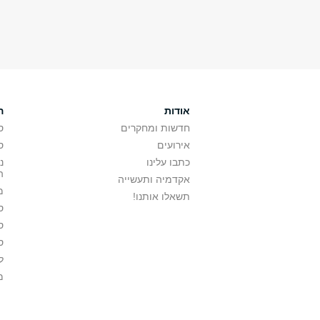
אודות
ה
חדשות ומחקרים
ס
אירועים
ס
כתבו עלינו
נ
ה
אקדמיה ותעשייה
מ
תשאלו אותנו!
ס
ס
ס
ל
מ