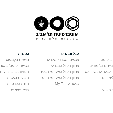
סגל ומינהלה
נגישות
יברסיטה
אגפים ומשרדי מינהלה
נגישות בקמפוס
יינים בלימודים
ארגון הסגל המנהלי
מניעה וטיפול בהטר
י קבלה לתואר ראשון
ארגון הסגל האקדמי הבכיר
הנחיות בדבר חוק ח
ימודים
ארגון הסגל האקדמי הזוטר
הצהרת נגישות
כניסה ל-My Tau
הגנת הפרטיות
 האישי
תנאי שימוש