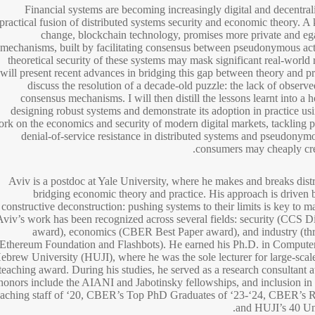
Financial systems are becoming increasingly digital and decentra
practical fusion of distributed systems security and economic theory. A 
change, blockchain technology, promises more private and eg
mechanisms, built by facilitating consensus between pseudonymous ac
theoretical security of these systems may mask significant real-world ris
will present recent advances in bridging this gap between theory and prac
discuss the resolution of a decade-old puzzle: the lack of observ
consensus mechanisms. I will then distill the lessons learnt into a h
designing robust systems and demonstrate its adoption in practice usi
rk on the economics and security of modern digital markets, tackling 
denial-of-service resistance in distributed systems and pseudony
consumers may cheaply crea
Aviv is a postdoc at Yale University, where he makes and breaks dist
bridging economic theory and practice. His approach is driven 
constructive deconstruction: pushing systems to their limits is key to 
Aviv’s work has been recognized across several fields: security (CCS D
award), economics (CBER Best Paper award), and industry (thr
Ethereum Foundation and Flashbots). He earned his Ph.D. in Computer
ebrew University (HUJI), where he was the sole lecturer for large-sca
teaching award. During his studies, he served as a research consultant 
honors include the AIANI and Jabotinsky fellowships, and inclusion i
eaching staff of ‘20, CBER’s Top PhD Graduates of ‘23-‘24, CBER’s Ri
and HUJI’s 40 Unde