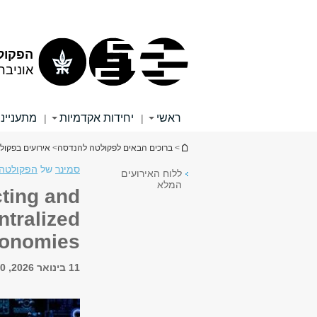
תוכן
תפריט
עליון
ראשי
הפקול
אוניבר
ראשי
יחידות אקדמיות
מתענייני
|
|
הינך נמצא כאן
>
ברוכים הבאים לפקולטה להנדסה
>
אירועים בפקו
סמינר
של
הפקולטה 
ללוח האירועים
המלא
ting and
ntralized
onomies
11 בינואר 2026, 15:00