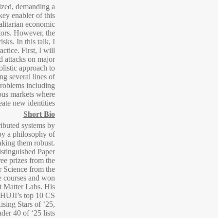
lized, demanding a
key enabler of this
alitarian economic
tors. However, the
ks. In this talk, I
tice. First, I will
ed attacks on major
olistic approach to
ng several lines of
problems including
mous markets where
te new identities.
Short Bio
ributed systems by
by a philosophy of
making them robust.
istinguished Paper
ee prizes from the
 Science from the
le courses and won
at Matter Labs. His
n HUJI’s top 10 CS
sing Stars of ’25,
r 40 of ‘25 lists.