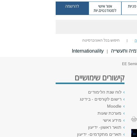
ניות
אזור אישי
להרשמה
לסטודנטים.יות
ה
חיפוש בכל האוניברסיטה
יה ותעשייה
Internationality
|
קישורים שימושיים
לוח שנת הלימודים
רישום לקורסים - בידינג
Moodle
מערכת שעות
מידע אישי
תואר ראשון- ידיעון
תארים מתקדמים- ידיעון