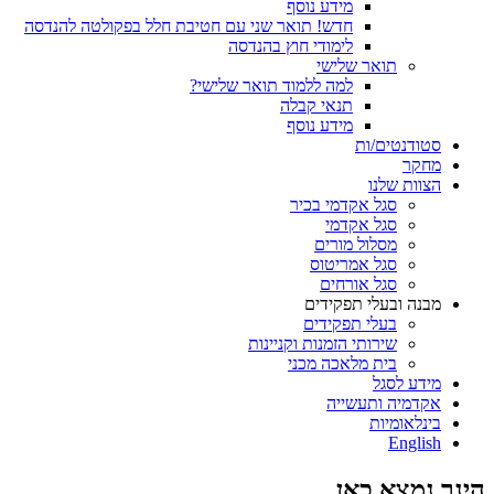
מידע נוסף
חדש! תואר שני עם חטיבת חלל בפקולטה להנדסה
לימודי חוץ בהנדסה
תואר שלישי
למה ללמוד תואר שלישי?
תנאי קבלה
מידע נוסף
סטודנטים/ות
מחקר
הצוות שלנו
סגל אקדמי בכיר
סגל אקדמי
מסלול מורים
סגל אמריטוס
סגל אורחים
מבנה ובעלי תפקידים
בעלי תפקידים
שירותי הזמנות וקניינות
בית מלאכה מכני
מידע לסגל
אקדמיה ותעשייה
בינלאומיות
English
הינך נמצא כאן