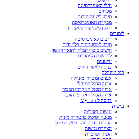
נהלי האוניברסיטה
מכרזים
מידע לשעת חירום
מבקרת האוניברסיטה
תקנון משמעת ופסקי דין
לימודים
רישום לאוניברסיטה
מידע למתעניינים בלימודים
חישוב סיכויי קבלה לתואר ראשון
לוח שנת הלימודים
ידיעונים
כניסה לאזור האישי
סגל ומינהלה
אגפים ומשרדי מינהלה
ארגון הסגל המנהלי
ארגון הסגל האקדמי הבכיר
ארגון הסגל האקדמי הזוטר
כניסה ל-My Tau
נגישות
נגישות בקמפוס
מניעה וטיפול בהטרדה מינית
הנחיות בדבר חוק חופש המידע
הצהרת נגישות
הגנת הפרטיות