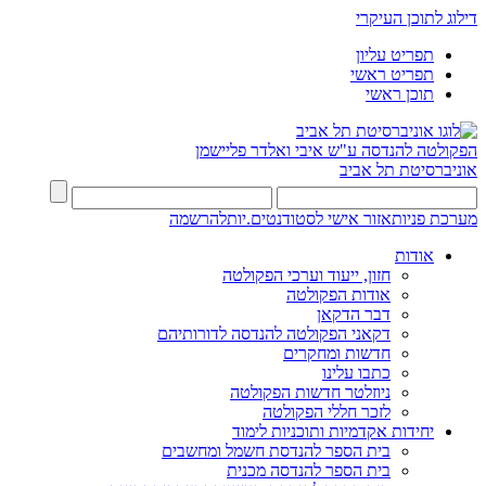
דילוג לתוכן העיקרי
תפריט עליון
תפריט ראשי
תוכן ראשי
הפקולטה להנדסה
ע"ש איבי ואלדר פליישמן
אוניברסיטת תל אביב
מערכת פניות
אזור אישי לסטודנטים.יות
להרשמה
אודות
חזון, ייעוד וערכי הפקולטה
אודות הפקולטה
דבר הדקאן
דקאני הפקולטה להנדסה לדורותיהם
חדשות ומחקרים
כתבו עלינו
ניוזלטר חדשות הפקולטה
לזכר חללי הפקולטה
יחידות אקדמיות ותוכניות לימוד
בית הספר להנדסת חשמל ומחשבים
בית הספר להנדסה מכנית