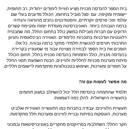
בית הספר להנדסה מכנית מציע חוויית לימודים ייחודית, רב תחומית,
יישומית ומקיפה. עם סגל מוביל בתחומו, הכולל מדענים בעלי שם
עולמי וזוכי פרסים יוקרתיים, והסטודנטים נהנים מהוראה והנחיה
ברמה הגבוהה ביותר. האוניברסיטה מעודדת יזמות ומקיימת קשרים
הדוקים עם חברות מובילות במשק כולל בתחום החלל, מה שמבטיח
רלוונטיות ועדכניות בתוכניות הלימודים. האווירה הבינלאומית והגיוון
התרבותי תורמים להכשרת תלמידי מחקר ברמה גבוהה. כל אלו
הופכים את בית הספר לבחירה מצוינת עבור מי שמעוניין בקריירה
בהנדסה מכנית, כולל התמחות בהנדסה מכנית בחלל, תחום הכולל
פיתוח מערכות מכניות לחלליות ולוויינים, הבנת השפעות תנאי החלל
על חומרים ומערכות, ושימוש בטכנולוגיות מתקדמות ליישומים חלליים.
מה אפשר לעשות עם זה
?
תלמיד שהתמחה בהנדסת חלל יכול להשתלב במגוון תחומים
בתעשייה הישראלית. להלן כמה דוגמאות:
תעשיית הלוויינים: עבודה בחברות כמו התעשייה האווירית ואלביט
מערכות, העוסקות בפיתוח ובניית לוויינים ומערכות חלל מתקדמות.
חקר החלל: השתלבות בפרויקטים מחקריים באוניברסיטאות ובמכוני