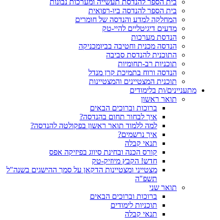
בית הספר להנדסת תעשייה ומערכות נבונות
בית הספר להנדסה ביו-רפואית
המחלקה למדע והנדסה של חומרים
מדעים דיגיטליים להיי-טק
הנדסת מערכות
הנדסה מכנית וחטיבה בביומכניקה
התוכנית להנדסת סביבה
תוכניות רב-תחומיות
הנדסה ורוח בתמיכת קרן מנדל
תוכנית המצטיינים והמצטיינות
מתעניינים/ות בלימודים
תואר ראשון
ברוכות וברוכים הבאים
איך לבחור תחום בהנדסה?
למה ללמוד תואר ראשון בפקולטה להנדסה?
איך נרשמים?
תנאי קבלה
קורס הכנה ובחינת סיווג בפיזיקה אפס
חדש! הקבץ מיוזיק-טק
מצטייני ומצטיינות הדקאן על סמך ההישגים בשנה"ל
תשפ"ה
תואר שני
ברוכות וברוכים הבאים
תוכניות לימודים
תנאי קבלה