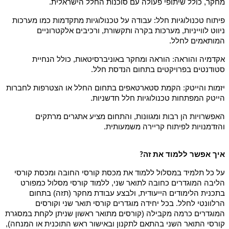
מחקר, כולל שיתופי פעולה עם סוכנות החלל הישראלית.
פיתוח טכנולוגיות חלל: עבודה על טכנולוגיות מתקדמות כמו מערכות
ניווט לווייניות, מערכות בקרה ותקשורת, ורכיבים אלקטרוניים
המותאמים לחלל.
אקדמיה והוראה: הוראה ומחקר באוניברסיטאות, כולל הנחיית
סטודנטים בפרויקטים בתחום הנדסת חלל.
יזמות והייטק: הקמת סטארטאפים בתחום החלל או הצטרפות לחברות
הייטק המפתחות טכנולוגיות חלל חדשניות.
האפשרויות הן רבות ומגוונות, והתחום מציע אתגרים מרתקים
והזדמנויות לפיתוח קריירה משמעותית.
איך אפשר ללמוד את זה
?
על כל תלמיד במסלול ללמוד את מכסת קורסי החובה ומכסת קורסי
הליבה המוגדרים כחובה לתואר שני, ללמוד קורסי מסלול כמפורט
בתכנית הלימודים הייעודית, ולבצע עבודת מחקר (תזה) בתחום
הרלוונטי לחלל. בכל יחידה מוגדרים קורסי תואר שני וקורסים
המוגדרים כרמה מקבילה (קורסים מתואר ראשון שניתן לקחת במסגרת
קורסי התואר השני בהתאם לתקנון ובאישור ראש התוכנית או המנחה),