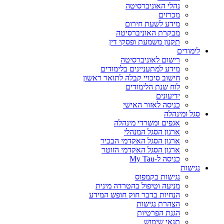
נהלי האוניברסיטה
מכרזים
מידע לשעת חירום
מבקרת האוניברסיטה
תקנון משמעת ופסקי דין
לימודים
רישום לאוניברסיטה
מידע למתעניינים בלימודים
חישוב סיכויי קבלה לתואר ראשון
לוח שנת הלימודים
ידיעונים
כניסה לאזור האישי
סגל ומינהלה
אגפים ומשרדי מינהלה
ארגון הסגל המנהלי
ארגון הסגל האקדמי הבכיר
ארגון הסגל האקדמי הזוטר
כניסה ל-My Tau
נגישות
נגישות בקמפוס
מניעה וטיפול בהטרדה מינית
הנחיות בדבר חוק חופש המידע
הצהרת נגישות
הגנת הפרטיות
תנאי שימוש