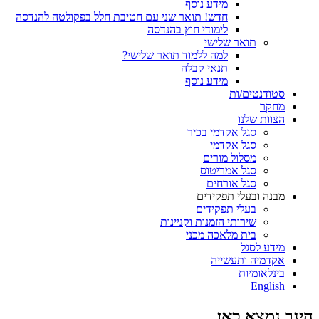
מידע נוסף
חדש! תואר שני עם חטיבת חלל בפקולטה להנדסה
לימודי חוץ בהנדסה
תואר שלישי
למה ללמוד תואר שלישי?
תנאי קבלה
מידע נוסף
סטודנטים/ות
מחקר
הצוות שלנו
סגל אקדמי בכיר
סגל אקדמי
מסלול מורים
סגל אמריטוס
סגל אורחים
מבנה ובעלי תפקידים
בעלי תפקידים
שירותי הזמנות וקניינות
בית מלאכה מכני
מידע לסגל
אקדמיה ותעשייה
בינלאומיות
English
הינך נמצא כאן