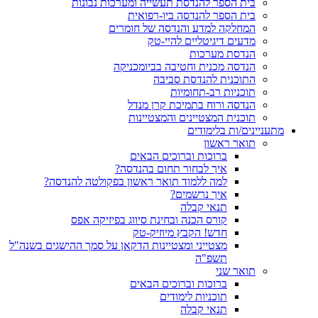
בית הספר להנדסת תעשייה ומערכות נבונות
בית הספר להנדסה ביו-רפואית
המחלקה למדע והנדסה של חומרים
מדעים דיגיטליים להיי-טק
הנדסת מערכות
הנדסה מכנית וחטיבה בביומכניקה
התוכנית להנדסת סביבה
תוכניות רב-תחומיות
הנדסה ורוח בתמיכת קרן מנדל
תוכנית המצטיינים והמצטיינות
מתעניינים/ות בלימודים
תואר ראשון
ברוכות וברוכים הבאים
איך לבחור תחום בהנדסה?
למה ללמוד תואר ראשון בפקולטה להנדסה?
איך נרשמים?
תנאי קבלה
קורס הכנה ובחינת סיווג בפיזיקה אפס
חדש! הקבץ מיוזיק-טק
מצטייני ומצטיינות הדקאן על סמך ההישגים בשנה"ל
תשפ"ה
תואר שני
ברוכות וברוכים הבאים
תוכניות לימודים
תנאי קבלה