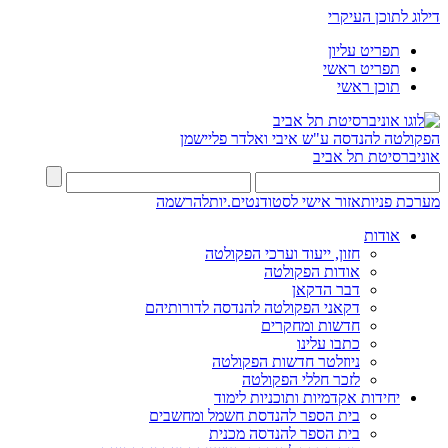
דילוג לתוכן העיקרי
תפריט עליון
תפריט ראשי
תוכן ראשי
הפקולטה להנדסה
ע"ש איבי ואלדר פליישמן
אוניברסיטת תל אביב
מערכת פניות
אזור אישי לסטודנטים.יות
להרשמה
אודות
חזון, ייעוד וערכי הפקולטה
אודות הפקולטה
דבר הדקאן
דקאני הפקולטה להנדסה לדורותיהם
חדשות ומחקרים
כתבו עלינו
ניוזלטר חדשות הפקולטה
לזכר חללי הפקולטה
יחידות אקדמיות ותוכניות לימוד
בית הספר להנדסת חשמל ומחשבים
בית הספר להנדסה מכנית