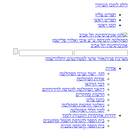
דילוג לתוכן העיקרי
תפריט עליון
תפריט ראשי
תוכן ראשי
הפקולטה להנדסה
ע"ש איבי ואלדר פליישמן
אוניברסיטת תל אביב
מערכת פניות
אזור אישי לסטודנטים.יות
להרשמה
אודות
חזון, ייעוד וערכי הפקולטה
אודות הפקולטה
דבר הדקאן
דקאני הפקולטה להנדסה לדורותיהם
חדשות ומחקרים
כתבו עלינו
ניוזלטר חדשות הפקולטה
לזכר חללי הפקולטה
יחידות אקדמיות ותוכניות לימוד
בית הספר להנדסת חשמל ומחשבים
בית הספר להנדסה מכנית