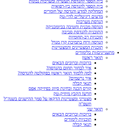
בית הספר להנדסת תעשייה ומערכות נבונות
בית הספר להנדסה ביו-רפואית
המחלקה למדע והנדסה של חומרים
מדעים דיגיטליים להיי-טק
הנדסת מערכות
הנדסה מכנית וחטיבה בביומכניקה
התוכנית להנדסת סביבה
תוכניות רב-תחומיות
הנדסה ורוח בתמיכת קרן מנדל
תוכנית המצטיינים והמצטיינות
מתעניינים/ות בלימודים
תואר ראשון
ברוכות וברוכים הבאים
איך לבחור תחום בהנדסה?
למה ללמוד תואר ראשון בפקולטה להנדסה?
איך נרשמים?
תנאי קבלה
קורס הכנה ובחינת סיווג בפיזיקה אפס
חדש! הקבץ מיוזיק-טק
מצטייני ומצטיינות הדקאן על סמך ההישגים בשנה"ל
תשפ"ה
תואר שני
ברוכות וברוכים הבאים
תוכניות לימודים
תנאי קבלה