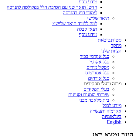
מידע נוסף
חדש! תואר שני עם חטיבת חלל בפקולטה להנדסה
לימודי חוץ בהנדסה
תואר שלישי
למה ללמוד תואר שלישי?
תנאי קבלה
מידע נוסף
סטודנטים/ות
מחקר
הצוות שלנו
סגל אקדמי בכיר
סגל אקדמי
מסלול מורים
סגל אמריטוס
סגל אורחים
מבנה ובעלי תפקידים
בעלי תפקידים
שירותי הזמנות וקניינות
בית מלאכה מכני
מידע לסגל
אקדמיה ותעשייה
בינלאומיות
English
הינך נמצא כאן