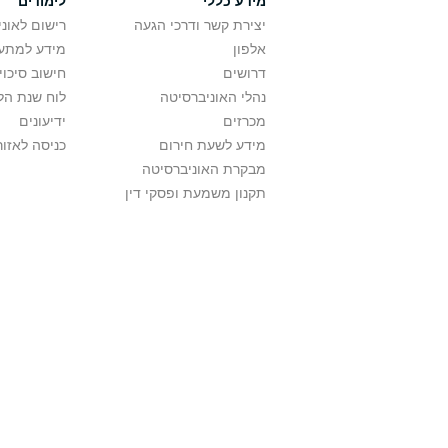
מידע כללי
לימודים
יצירת קשר ודרכי הגעה
רישום לאונ
אלפון
מידע למתענ
דרושים
חישוב סיכוי
נהלי האוניברסיטה
לוח שנת הל
מכרזים
ידיעונים
מידע לשעת חירום
כניסה לאזור
מבקרת האוניברסיטה
תקנון משמעת ופסקי דין