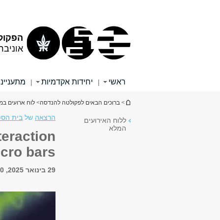
תוכן
תפריט
עליון
ראשי
הפקול
אוניבר
ראשי
יחידות אקדמיות
מתענייני
|
|
הינך נמצא כאן
>
ברוכים הבאים לפקולטה להנדסה
>
לוח ארועים ב
הרצאה
של
בית הספ
ללוח האירועים
המלא
teraction
icro bars
29 בינואר 2025, 13:00