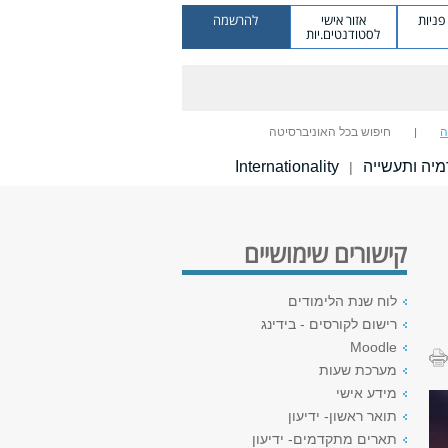
ניות
אזור אישי
להרשמה
לסטודנטים.יות
ה
חיפוש בכל האוניברסיטה
יה ותעשייה
Internationality
|
קישורים שימושיים
לוח שנת הלימודים
רישום לקורסים - בידינג
Moodle
מערכת שעות
מידע אישי
תואר ראשון- ידיעון
תארים מתקדמים- ידיעון