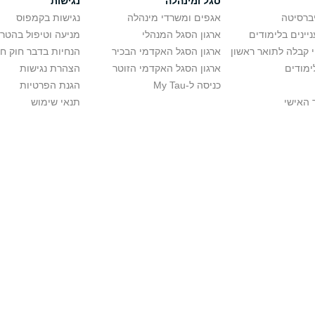
סגל ומינהלה
נגישות
יברסיטה
אגפים ומשרדי מינהלה
נגישות בקמפוס
יינים בלימודים
ארגון הסגל המנהלי
מניעה וטיפול בהטר
י קבלה לתואר ראשון
ארגון הסגל האקדמי הבכיר
הנחיות בדבר חוק ח
ימודים
ארגון הסגל האקדמי הזוטר
הצהרת נגישות
כניסה ל-My Tau
הגנת הפרטיות
 האישי
תנאי שימוש