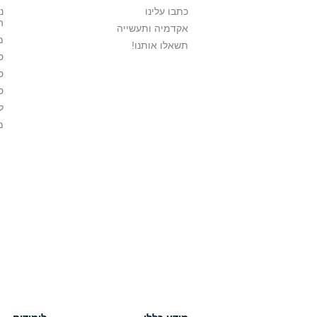
כתבו עלינו
נ
ה
אקדמיה ותעשייה
מ
תשאלו אותנו!
ס
ס
ס
ל
מ