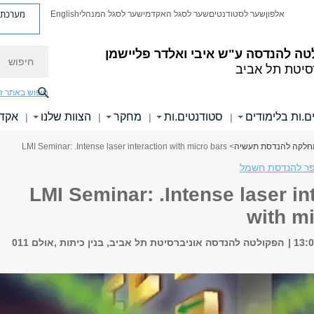
מערכת פ
אלפון
שער לסטודנטים
שער לסגל האקדמי
שער לסגל המנהלי
English
חיפוש
טה להנדסה
ע"ש איבי ואלדר פליישמן
סיטת תל אביב
חיפוש באתר ז
ם.ות בלימודים
סטודנטים.ות
מחקר
הצוות שלנו
אקדמ
|
|
|
|
מחלקה להנדסת תעשיה
> LMI Seminar: .Intense laser interaction with micro bars
ר להנדסת חשמל
LMI Seminar: .Intense laser in
with m
הפקולטה להנדסה אוניברסיטת תל אביב, בנין כיתות ,אולם 011