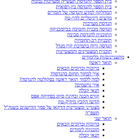
בית הספר להנדסת תעשייה ומערכות נבונות
בית הספר להנדסה ביו-רפואית
המחלקה למדע והנדסה של חומרים
מדעים דיגיטליים להיי-טק
הנדסת מערכות
הנדסה מכנית וחטיבה בביומכניקה
התוכנית להנדסת סביבה
תוכניות רב-תחומיות
הנדסה ורוח בתמיכת קרן מנדל
תוכנית המצטיינים והמצטיינות
מתעניינים/ות בלימודים
תואר ראשון
ברוכות וברוכים הבאים
איך לבחור תחום בהנדסה?
למה ללמוד תואר ראשון בפקולטה להנדסה?
איך נרשמים?
תנאי קבלה
קורס הכנה ובחינת סיווג בפיזיקה אפס
חדש! הקבץ מיוזיק-טק
מצטייני ומצטיינות הדקאן על סמך ההישגים בשנה"ל
תשפ"ה
תואר שני
ברוכות וברוכים הבאים
תוכניות לימודים
תנאי קבלה