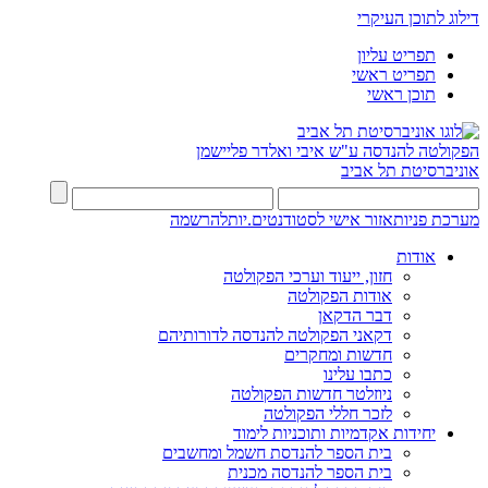
דילוג לתוכן העיקרי
תפריט עליון
תפריט ראשי
תוכן ראשי
הפקולטה להנדסה
ע"ש איבי ואלדר פליישמן
אוניברסיטת תל אביב
מערכת פניות
אזור אישי לסטודנטים.יות
להרשמה
אודות
חזון, ייעוד וערכי הפקולטה
אודות הפקולטה
דבר הדקאן
דקאני הפקולטה להנדסה לדורותיהם
חדשות ומחקרים
כתבו עלינו
ניוזלטר חדשות הפקולטה
לזכר חללי הפקולטה
יחידות אקדמיות ותוכניות לימוד
בית הספר להנדסת חשמל ומחשבים
בית הספר להנדסה מכנית