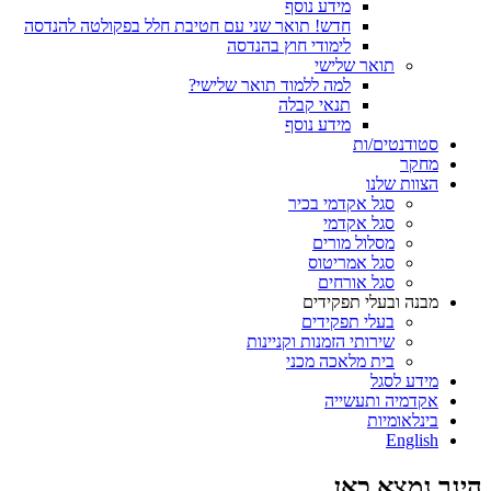
מידע נוסף
חדש! תואר שני עם חטיבת חלל בפקולטה להנדסה
לימודי חוץ בהנדסה
תואר שלישי
למה ללמוד תואר שלישי?
תנאי קבלה
מידע נוסף
סטודנטים/ות
מחקר
הצוות שלנו
סגל אקדמי בכיר
סגל אקדמי
מסלול מורים
סגל אמריטוס
סגל אורחים
מבנה ובעלי תפקידים
בעלי תפקידים
שירותי הזמנות וקניינות
בית מלאכה מכני
מידע לסגל
אקדמיה ותעשייה
בינלאומיות
English
הינך נמצא כאן