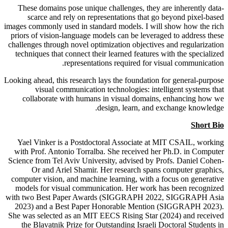
These domains pose unique challenges, they are inherently data-
scarce and rely on representations that go beyond pixel-based
images commonly used in standard models. I will show how the rich
priors of vision-language models can be leveraged to address these
challenges through novel optimization objectives and regularization
techniques that connect their learned features with the specialized
representations required for visual communication.
Looking ahead, this research lays the foundation for general-purpose
visual communication technologies: intelligent systems that
collaborate with humans in visual domains, enhancing how we
design, learn, and exchange knowledge.
Short Bio
Yael Vinker is a Postdoctoral Associate at MIT CSAIL, working
with Prof. Antonio Torralba. She received her Ph.D. in Computer
Science from Tel Aviv University, advised by Profs. Daniel Cohen-
Or and Ariel Shamir. Her research spans computer graphics,
computer vision, and machine learning, with a focus on generative
models for visual communication. Her work has been recognized
with two Best Paper Awards (SIGGRAPH 2022, SIGGRAPH Asia
2023) and a Best Paper Honorable Mention (SIGGRAPH 2023).
She was selected as an MIT EECS Rising Star (2024) and received
the Blavatnik Prize for Outstanding Israeli Doctoral Students in