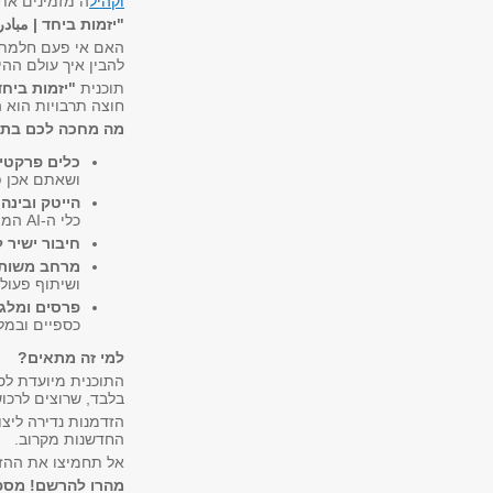
וקהיל
ה מזמינים אתכ
"יזמות ביחד |
مباد
האם אי פעם חלמתם
להבין איך עולם הה
תוכנית
"יזמות ביחד
חוצה תרבויות הוא 
מה מחכה לכם בתו
כלים פרקטיי
ושאתם אכן פ
הייטק ובינה
כלי ה-AI המתקדמים ביותר.
חיבור ישיר 
מרחב משותף 
ושיתוף פעולה
פרסים ומלגו
כספיים ובמל
למי זה מתאים?
התוכנית מיועדת לס
בלבד, שרוצים לרכוש
הזדמנות נדירה ליצו
החדשנות מקרוב.
אל תחמיצו את ההזד
מהרו להרשם! מספר המקומות מוגבל 