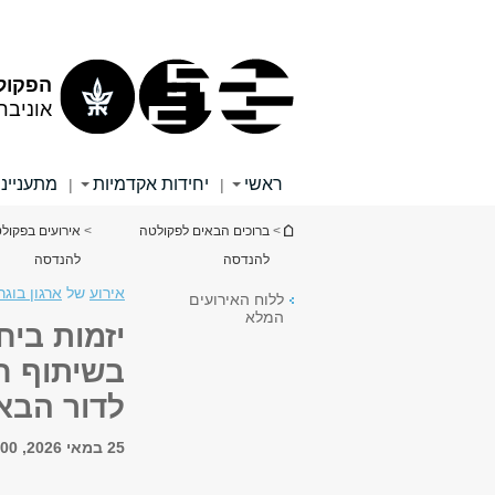
תוכן
תפריט
עליון
ראשי
הפקול
אוניבר
ראשי
יחידות אקדמיות
מתענייני
|
|
הינך נמצא כאן
>
ברוכים הבאים לפקולטה
>
אירועים בפקול
להנדסה
להנדסה
אירוע
של
ארגון בוג
ללוח האירועים
המלא
יזמות ביח
בשיתוף ח
לדור הבא 
25 במאי 2026, 16:00 - 19:30