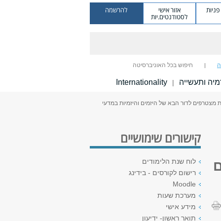
ניות
אזור אישי
להרשמה
לסטודנטים.יות
ה
חיפוש בכל האוניברסיטה
יה ותעשייה
Internationality
|
ת מצטרפים לדור הבא של היזמים והיזמיות במדעי
קישורים שימושיים
לוח שנת הלימודים
ם
רישום לקורסים - בידינג
Moodle
מערכת שעות
מידע אישי
תואר ראשון- ידיעון