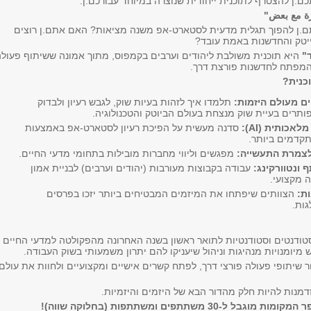
ם.ן להצטרף לתוכנית ייחודית שנוצרה במיוחד עבורכם.ן:
رة مع بعض"
.ן להפוך תגלית מדעית לסטארט-אפ משנה מציאות? האם אתם.ן רוצים
ייטק והחדשנות באמת עובד?
"
היא תוכנית משולבת ליהודים וערבים בקמפוס, מתוך אמונה ששיתוף פעול
המפתח לחדשנות פורצת דרך.
כנית?
ם מעולם היזמות:
תלמדו איך לזהות בעיות שוק, לגבש רעיון ולבדוק
ותרים בעיית שוק מנצחת בעולם הביוטק והטכנולוגיה.
 מלאכותית (
AI
):
סדנה מעשית על הפיכת רעיון לסטארט-אפ באמצעות
לצמרת התעשייה:
מפגשים וליווי מחברות מובילות בתחומי מדעי החיים.
ונטוורקינג:
עבודה בקבוצות מעורבות (יהודים וערבים) לבניית אמון
 מקצועי.
ת:
הצוותים שיפתחו את המיזמים המבטיחים ביותר יזכו בפרסים
גות.
טודנטים וסטודנטיות לתואר ראשון בשנה האחרונה מהפקולטה למדעי החיים
 מיומנויות מנהיגות וניהול שיעניקו להם יתרון משמעותי בשוק העבודה.
ר שיתופי פעולה פורצי דרך, לפתח קשרים אישיים ומקצועיים ולחוות את עולם
מנות להיות חלק מהדור הבא של היזמים והיזמיות.
ל-30 משתתפים ומשתתפות (בחלוקה שווה)!