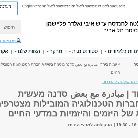
מערכת פ
אלפון
שער לסטודנטים
שער לסגל האקדמי
שער לסגל המנהלי
English
חיפוש
טה להנדסה
ע"ש איבי ואלדר פליישמן
סיטת תל אביב
חיפוש באתר ז
ם.ות בלימודים
סטודנטים.ות
מחקר
הצוות שלנו
אקדמ
|
|
|
|
טה
> יזמות ביחד | مبادرة مع بعض סדנה מעשית בשיתוף חברות הטכנולוגיה המובילו
החיים
רי הפקולטה להנדסה
ד | مبادرة مع بعض סדנה מעשית
ברות הטכנולוגיה המובילות מצטרפי
של היזמים והיזמיות במדעי החיים
הפקולטה למדעי החיים