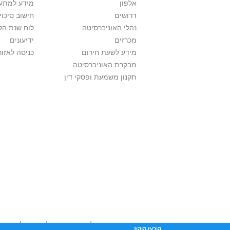
אלפון
מידע למתענ
דרושים
חישוב סיכוי
נהלי האוניברסיטה
לוח שנת הל
מכרזים
ידיעונים
מידע לשעת חירום
כניסה לאזור
מבקרת האוניברסיטה
תקנון משמעת ופסקי דין
אוניברסיטת תל אביב עושה כל מאמץ לכבד זכו
קובצי קוקיז