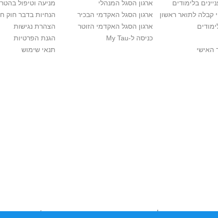
יינים בלימודים
ארגון הסגל המנהלי
מניעה וטיפול בהטר
י קבלה לתואר ראשון
ארגון הסגל האקדמי הבכיר
הנחיות בדבר חוק ח
ימודים
ארגון הסגל האקדמי הזוטר
הצהרת נגישות
כניסה ל-My Tau
הגנת הפרטיות
 האישי
תנאי שימוש
יות יוצרים. אם בבעלותך זכויות יוצרים בתכנים שנמצאים פה ו/או השימוש ש