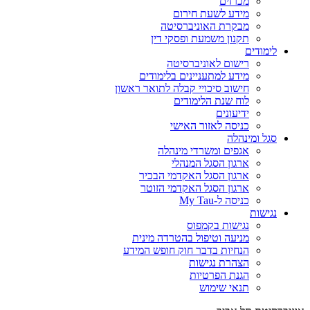
מכרזים
מידע לשעת חירום
מבקרת האוניברסיטה
תקנון משמעת ופסקי דין
לימודים
רישום לאוניברסיטה
מידע למתעניינים בלימודים
חישוב סיכויי קבלה לתואר ראשון
לוח שנת הלימודים
ידיעונים
כניסה לאזור האישי
סגל ומינהלה
אגפים ומשרדי מינהלה
ארגון הסגל המנהלי
ארגון הסגל האקדמי הבכיר
ארגון הסגל האקדמי הזוטר
כניסה ל-My Tau
נגישות
נגישות בקמפוס
מניעה וטיפול בהטרדה מינית
הנחיות בדבר חוק חופש המידע
הצהרת נגישות
הגנת הפרטיות
תנאי שימוש