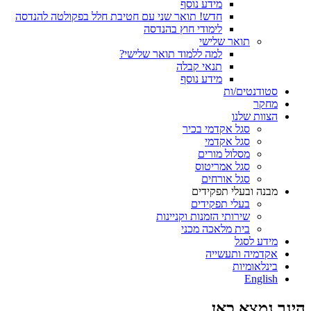
מידע נוסף
חדש! תואר שני עם חטיבת חלל בפקולטה להנדסה
לימודי חוץ בהנדסה
תואר שלישי
למה ללמוד תואר שלישי?
תנאי קבלה
מידע נוסף
סטודנטים/ות
מחקר
הצוות שלנו
סגל אקדמי בכיר
סגל אקדמי
מסלול מורים
סגל אמריטוס
סגל אורחים
מבנה ובעלי תפקידים
בעלי תפקידים
שירותי הזמנות וקניינות
בית מלאכה מכני
מידע לסגל
אקדמיה ותעשייה
בינלאומיות
English
הינך נמצא כאן