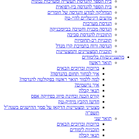
בית הספר להנדסת תעשייה ומערכות נבונות
בית הספר להנדסה ביו-רפואית
המחלקה למדע והנדסה של חומרים
מדעים דיגיטליים להיי-טק
הנדסת מערכות
הנדסה מכנית וחטיבה בביומכניקה
התוכנית להנדסת סביבה
תוכניות רב-תחומיות
הנדסה ורוח בתמיכת קרן מנדל
תוכנית המצטיינים והמצטיינות
מתעניינים/ות בלימודים
תואר ראשון
ברוכות וברוכים הבאים
איך לבחור תחום בהנדסה?
למה ללמוד תואר ראשון בפקולטה להנדסה?
איך נרשמים?
תנאי קבלה
קורס הכנה ובחינת סיווג בפיזיקה אפס
חדש! הקבץ מיוזיק-טק
מצטייני ומצטיינות הדקאן על סמך ההישגים בשנה"ל
תשפ"ה
תואר שני
ברוכות וברוכים הבאים
תוכניות לימודים
תנאי קבלה