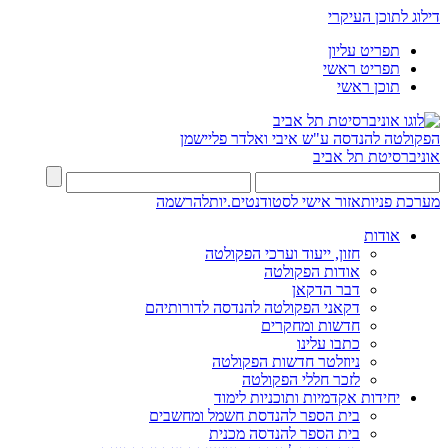
דילוג לתוכן העיקרי
תפריט עליון
תפריט ראשי
תוכן ראשי
הפקולטה להנדסה
ע"ש איבי ואלדר פליישמן
אוניברסיטת תל אביב
מערכת פניות
אזור אישי לסטודנטים.יות
להרשמה
אודות
חזון, ייעוד וערכי הפקולטה
אודות הפקולטה
דבר הדקאן
דקאני הפקולטה להנדסה לדורותיהם
חדשות ומחקרים
כתבו עלינו
ניוזלטר חדשות הפקולטה
לזכר חללי הפקולטה
יחידות אקדמיות ותוכניות לימוד
בית הספר להנדסת חשמל ומחשבים
בית הספר להנדסה מכנית