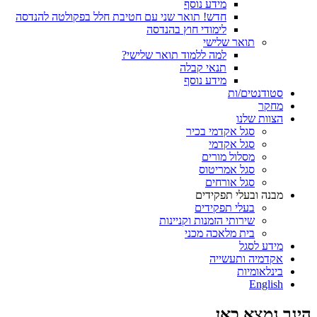
מידע נוסף
חדש! תואר שני עם חטיבת חלל בפקולטה להנדסה
לימודי חוץ בהנדסה
תואר שלישי
למה ללמוד תואר שלישי?
תנאי קבלה
מידע נוסף
סטודנטים/ות
מחקר
הצוות שלנו
סגל אקדמי בכיר
סגל אקדמי
מסלול מורים
סגל אמריטוס
סגל אורחים
מבנה ובעלי תפקידים
בעלי תפקידים
שירותי הזמנות וקניינות
בית מלאכה מכני
מידע לסגל
אקדמיה ותעשייה
בינלאומיות
English
הינך נמצא כאן