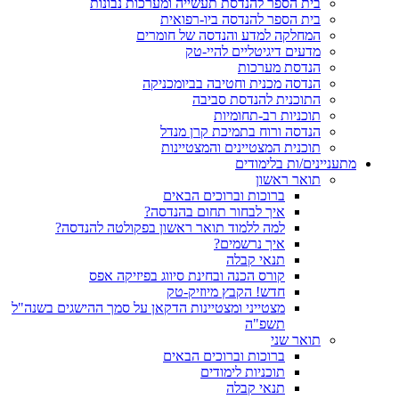
בית הספר להנדסת תעשייה ומערכות נבונות
בית הספר להנדסה ביו-רפואית
המחלקה למדע והנדסה של חומרים
מדעים דיגיטליים להיי-טק
הנדסת מערכות
הנדסה מכנית וחטיבה בביומכניקה
התוכנית להנדסת סביבה
תוכניות רב-תחומיות
הנדסה ורוח בתמיכת קרן מנדל
תוכנית המצטיינים והמצטיינות
מתעניינים/ות בלימודים
תואר ראשון
ברוכות וברוכים הבאים
איך לבחור תחום בהנדסה?
למה ללמוד תואר ראשון בפקולטה להנדסה?
איך נרשמים?
תנאי קבלה
קורס הכנה ובחינת סיווג בפיזיקה אפס
חדש! הקבץ מיוזיק-טק
מצטייני ומצטיינות הדקאן על סמך ההישגים בשנה"ל
תשפ"ה
תואר שני
ברוכות וברוכים הבאים
תוכניות לימודים
תנאי קבלה