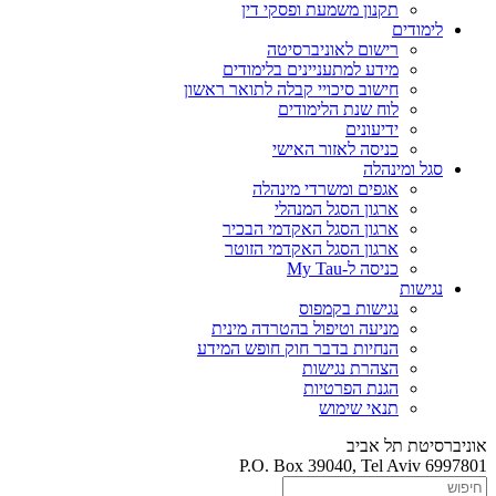
תקנון משמעת ופסקי דין
לימודים
רישום לאוניברסיטה
מידע למתעניינים בלימודים
חישוב סיכויי קבלה לתואר ראשון
לוח שנת הלימודים
ידיעונים
כניסה לאזור האישי
סגל ומינהלה
אגפים ומשרדי מינהלה
ארגון הסגל המנהלי
ארגון הסגל האקדמי הבכיר
ארגון הסגל האקדמי הזוטר
כניסה ל-My Tau
נגישות
נגישות בקמפוס
מניעה וטיפול בהטרדה מינית
הנחיות בדבר חוק חופש המידע
הצהרת נגישות
הגנת הפרטיות
תנאי שימוש
אוניברסיטת תל אביב
P.O. Box 39040, Tel Aviv 6997801