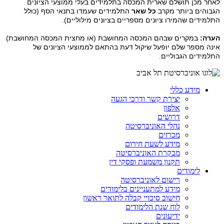
לאחר מכן תושלם שארית המכסה בתלמידים בעלי ממוצעי הציונים
הגבוהים ביותר מקרב
כל שאר
התלמידים שעמדו בתנאי הסף (כולל
התלמידים שהמירו ציונים מספריים בציונים מילוליים).
הערה:
במקרים שבהם המכסה המחושבת (או מחצית המכסה המחושבת)
אינה מספר שלם יופעל שיקול דעת בהתאם לממוצעי הציונים של
התלמידים הגבוליים.
מידע כללי
יצירת קשר ודרכי הגעה
אלפון
דרושים
נהלי האוניברסיטה
מכרזים
מידע לשעת חירום
מבקרת האוניברסיטה
תקנון משמעת ופסקי דין
לימודים
רישום לאוניברסיטה
מידע למתעניינים בלימודים
חישוב סיכויי קבלה לתואר ראשון
לוח שנת הלימודים
ידיעונים