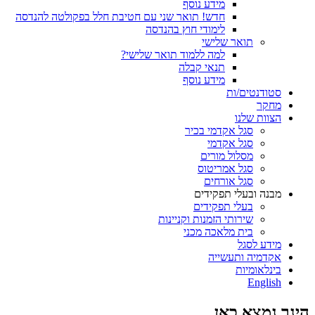
מידע נוסף
חדש! תואר שני עם חטיבת חלל בפקולטה להנדסה
לימודי חוץ בהנדסה
תואר שלישי
למה ללמוד תואר שלישי?
תנאי קבלה
מידע נוסף
סטודנטים/ות
מחקר
הצוות שלנו
סגל אקדמי בכיר
סגל אקדמי
מסלול מורים
סגל אמריטוס
סגל אורחים
מבנה ובעלי תפקידים
בעלי תפקידים
שירותי הזמנות וקניינות
בית מלאכה מכני
מידע לסגל
אקדמיה ותעשייה
בינלאומיות
English
הינך נמצא כאן