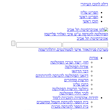
דילוג לתוכן העיקרי
תפריט עליון
תפריט ראשי
תוכן ראשי
הפקולטה להנדסה
ע"ש איבי ואלדר פליישמן
אוניברסיטת תל אביב
מערכת פניות
אזור אישי לסטודנטים.יות
להרשמה
אודות
חזון, ייעוד וערכי הפקולטה
אודות הפקולטה
דבר הדקאן
דקאני הפקולטה להנדסה לדורותיהם
חדשות ומחקרים
כתבו עלינו
ניוזלטר חדשות הפקולטה
לזכר חללי הפקולטה
יחידות אקדמיות ותוכניות לימוד
בית הספר להנדסת חשמל ומחשבים
בית הספר להנדסה מכנית