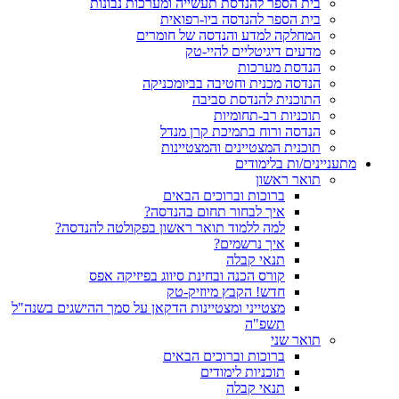
בית הספר להנדסת תעשייה ומערכות נבונות
בית הספר להנדסה ביו-רפואית
המחלקה למדע והנדסה של חומרים
מדעים דיגיטליים להיי-טק
הנדסת מערכות
הנדסה מכנית וחטיבה בביומכניקה
התוכנית להנדסת סביבה
תוכניות רב-תחומיות
הנדסה ורוח בתמיכת קרן מנדל
תוכנית המצטיינים והמצטיינות
מתעניינים/ות בלימודים
תואר ראשון
ברוכות וברוכים הבאים
איך לבחור תחום בהנדסה?
למה ללמוד תואר ראשון בפקולטה להנדסה?
איך נרשמים?
תנאי קבלה
קורס הכנה ובחינת סיווג בפיזיקה אפס
חדש! הקבץ מיוזיק-טק
מצטייני ומצטיינות הדקאן על סמך ההישגים בשנה"ל
תשפ"ה
תואר שני
ברוכות וברוכים הבאים
תוכניות לימודים
תנאי קבלה