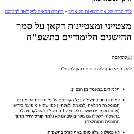
לדף הבית של אוניברסיטת תל אביב
»
ברוכים הבאים לפקולטה להנדסה
מצטייני ומצטיינות דקאן על סמך
ההישגים הלימודיים בתשפ"ה
להלן תנאי הסף להצטיינות דקאן לתשפ"ה:
תלמידים במעמד מן המניין;
למדו ונבחנו בתשפ"ה בכל הקורסים על פי תוכנית הלימודים
המומלצת המלאה (למגמה ולשנתון) כפי שהיא מופיעה בידיעון
(עבור תלמידים ששויכו לקבוצה 1 בתשפ"ד ו/או לקבוצה
C
בתשפ"ה יישקלו גם מקרים שבהם לא נלמד
קורס יחיד
מתוך
התוכנית המומלצת);
לא נכשלו כישלון סופי באף קורס בתשפ"ה;