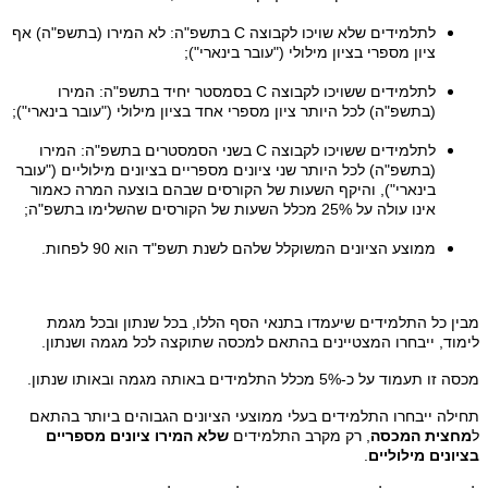
לתלמידים שלא שויכו לקבוצה
C
בתשפ"ה: לא המירו (בתשפ"ה) אף
ציון מספרי בציון מילולי ("עובר בינארי");
לתלמידים ששויכו לקבוצה
C
בסמסטר יחיד בתשפ"ה: המירו
(בתשפ"ה) לכל היותר ציון מספרי אחד בציון מילולי ("עובר בינארי");
לתלמידים ששויכו לקבוצה
C
בשני הסמסטרים בתשפ"ה: המירו
(בתשפ"ה) לכל היותר שני ציונים מספריים בציונים מילוליים ("עובר
בינארי"), והיקף השעות של הקורסים שבהם בוצעה המרה כאמור
אינו עולה על 25% מכלל השעות של הקורסים שהשלימו בתשפ"ה;
ממוצע הציונים המשוקלל שלהם לשנת תשפ"ד הוא 90 לפחות.
מבין כל התלמידים שיעמדו בתנאי הסף הללו, בכל שנתון ובכל מגמת
לימוד, ייבחרו המצטיינים בהתאם למכסה שתוקצה לכל מגמה ושנתון.
מכסה זו תעמוד על כ-5% מכלל התלמידים באותה מגמה ובאותו שנתון.
תחילה ייבחרו התלמידים בעלי ממוצעי הציונים הגבוהים ביותר בהתאם
ל
מחצית המכסה
, רק מקרב התלמידים
שלא המירו ציונים מספריים
בציונים מילוליים
.