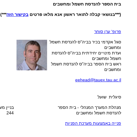
בית הספר להנדסת חשמל ומחשבים
(***בנושאי קבלה לתואר ראשון אנא מלאו פרטים
בקישור הזה
***)
פרופ' ערן סוחר
סגל אקדמי בכיר בביה"ס להנדסת חשמל
ומחשבים
ועדת מינויים יחידתית בביה"ס להנדסת
חשמל ומחשבים
ראש בית הספר בביה"ס להנדסת חשמל
ומחשבים
eehead@tauex.tau.ac.il
סיגלית שועל
מנהלת המערך המנהלי - בית הספר
בניין מע
להנדסת חשמל ומחשבים
244
פנייה באמצעות מערכת הפניות