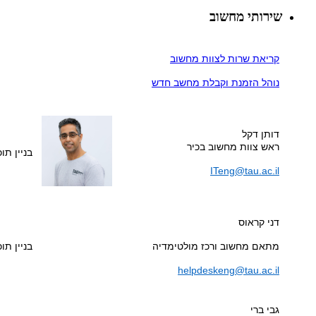
שירותי מחשוב
קריאת שרות לצוות מחשוב
נוהל הזמנת וקבלת מחשב חדש
דותן דקל
ראש צוות מחשוב בכיר
בניין תוכנ
ITeng@tau.ac.il
דני קראוס
מתאם מחשוב ורכז מולטימדיה
בניין תוכנ
helpdeskeng@tau.ac.il
גבי ברי