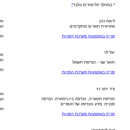
* במהלך הלימודים בלבד
*
ליאת כהן
וול
אחראית תארים מתקדמים
הנ
פנייה באמצעות מערכת הפניות
חדר
יעל לוי
וול
הנ
תואר שני - הנדסת חשמל
חדר
פנייה באמצעות מערכת הפניות
ורד ידגר רז
וול
הנדסת תעשייה, הנדסה ביו-רפואית, הנדסה
הנ
מכנית, מדע והנדסה של חומרים
חדר 
פנייה באמצעות מערכת הפניות
זיוה ליפוביצקי