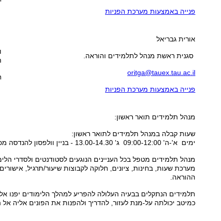
פנייה באמצעות מערכת הפניות
אורית גבריאל
ו
סגנית ראשת מנהל לתלמידים והוראה.
ה
oritga@tauex.tau.ac.il
ח
פנייה באמצעות מערכת הפניות
מנהל תלמידים
תואר ראשון:
שעות קבלה ב
מנהל תלמידים
לתואר ראשון:
ימים א'-ה' 09:00-12:00 ג' 13.00-14.30 - בניין וולפסון להנדסה מכנית
מנהל תלמידים
מטפל בכל העניינים הנוגעים לסטודנטים ולסדרי הלימו
מערכת שעות, בחינות, ציונים, חלוקה לקבוצות שיעור/תרגיל, אישורים,
ההוראה.
תלמידים הנתקלים בבעיה העלולה להפריע למהלך הלימודים יפנו אל
כמיטב יכולתה על-מנת לעזור, להדריך ולהפנות את הפונים אליה אל 