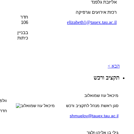
אליזבת גלפנד
רכזת אירועים וגרפיקה
חדר
elizabeth1@tauex.tau.ac.il
106
בבניין
כיתות
הבא >
תקציב ורכש
מיכאל עוז שמואלוב
וולפ
סגן ראשת מנהל לתקציב ורכש
חדר 05
shmuelov@tauex.tau.ac.il
גילי בן אליהו-זלצר