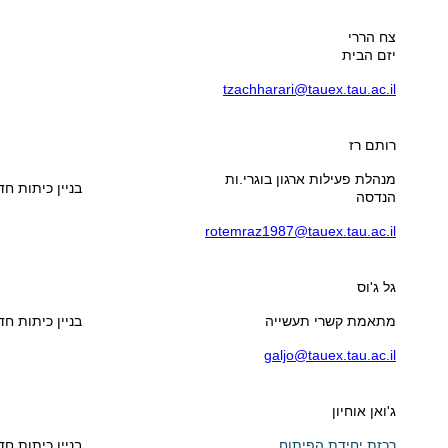
צח הררי
יזם הבית
tzachharari@tauex.tau.ac.il
רותם רז
מנהלת פעילות ארגון בוגרי.ות
בניין כיתות חדר 5
הנדסה
rotemraz1987@tauex.tau.ac.il
גל ג'וס
מתאמת קשרי תעשייה
בניין כיתות חדר 4
galjo@tauex.tau.ac.il
ג'ואן אוחיון
רכזת יחידת הפיתוח
בניין כיתות חדר 5