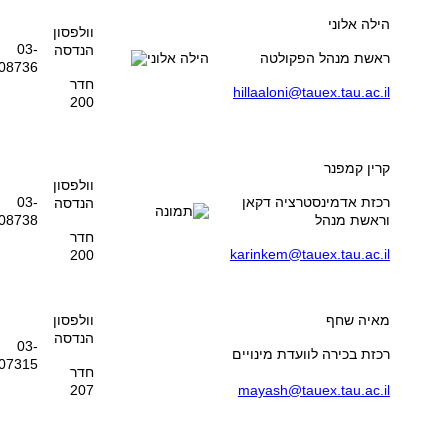
הילה אלוני
וולפסון
03-
הנדסה
ראשת מנהל הפקולטה
08736
חדר
hillaaloni@tauex.tau.ac.il
200
קרין קמפנר
וולפסון
רכזת אדמינסטרציה דקאן
03-
הנדסה
וראשת מנהל
08738
חדר
karinkem@tauex.tau.ac.il
200
מאיה שחף
וולפסון
הנדסה
03-
רכזת בכירה לוועדת מינויים
07315
חדר
207
mayash@tauex.tau.ac.il