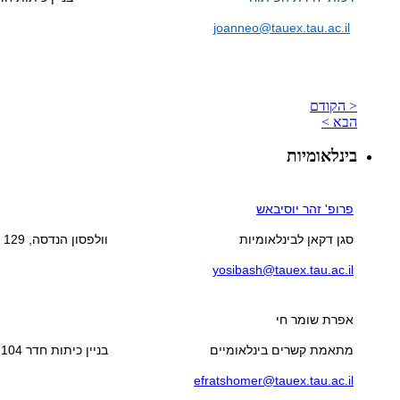
joanneo@tauex.tau.ac.il
< הקודם
הבא >
בינלאומיות
פרופ' זהר יוסיבאש
סגן דקאן לבינלאומיות
וולפסון הנדסה, 129
yosibash@tauex.tau.ac.il
אפרת שומר חי
מתאמת קשרים בינלאומיים
בניין כיתות חדר 104
efratshomer@tauex.tau.ac.il