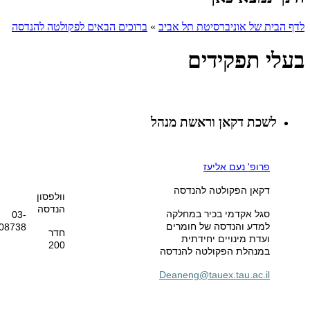
לדף הבית של אוניברסיטת תל אביב
»
ברוכים הבאים לפקולטה להנדסה
בעלי תפקידים
לשכת דקאן וראשת מנהל
פרופ' נעם אליעז
דקאן הפקולטה להנדסה
וולפסון
הנדסה
סגל אקדמי בכיר במחלקה
03-
למדע והנדסה של חומרים
08738
חדר
ועדת מינויים יחידתית
200
במנהלת הפקולטה להנדסה
Deaneng@tauex.tau.ac.il