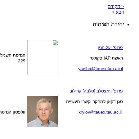
< הקודם
הבא >
יחידת הפיתוח
פרופ' יעל חנין
הנדסת חשמל 
ראשת IAP פקולטי
229
yaelha@tauex.tau.ac.il
פרופ' ויאצסלב [סלבה] קרילוב
סגן דקאן למחקר וקשרי תעשייה
krylov@tauex.tau.ac.il
וולפסון הנדסה, 3