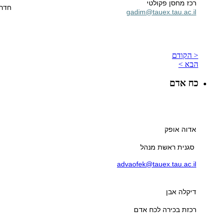
רכז מחסן פקולטי
חדר 02
gadim@tauex.tau.ac.il
< הקודם
הבא >
כח אדם
אדוה אופק
סגנית ראשת מנהל
advaofek@tauex.tau.ac.il
דיקלה אבן
רכזת בכירה לכח אדם