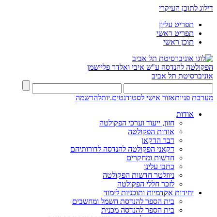
דילוג לתוכן העיקרי
תפריט עליון
תפריט ראשי
תוכן ראשי
הפקולטה להנדסה
ע"ש איבי ואלדר פליישמן
אוניברסיטת תל אביב
מערכת פניות
אזור אישי לסטודנטים.יות
להרשמה
אודות
חזון, ייעוד וערכי הפקולטה
אודות הפקולטה
דבר הדקאן
דקאני הפקולטה להנדסה לדורותיהם
חדשות ומחקרים
כתבו עלינו
ניוזלטר חדשות הפקולטה
לזכר חללי הפקולטה
יחידות אקדמיות ותוכניות לימוד
בית הספר להנדסת חשמל ומחשבים
בית הספר להנדסה מכנית