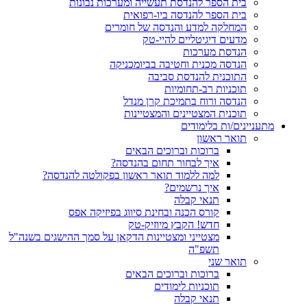
בית הספר להנדסת תעשייה ומערכות נבונות
בית הספר להנדסה ביו-רפואית
המחלקה למדע והנדסה של חומרים
מדעים דיגיטליים להיי-טק
הנדסת מערכות
הנדסה מכנית וחטיבה בביומכניקה
התוכנית להנדסת סביבה
תוכניות רב-תחומיות
הנדסה ורוח בתמיכת קרן מנדל
תוכנית המצטיינים והמצטיינות
מתעניינים/ות בלימודים
תואר ראשון
ברוכות וברוכים הבאים
איך לבחור תחום בהנדסה?
למה ללמוד תואר ראשון בפקולטה להנדסה?
איך נרשמים?
תנאי קבלה
קורס הכנה ובחינת סיווג בפיזיקה אפס
חדש! הקבץ מיוזיק-טק
מצטייני ומצטיינות הדקאן על סמך ההישגים בשנה"ל
תשפ"ה
תואר שני
ברוכות וברוכים הבאים
תוכניות לימודים
תנאי קבלה