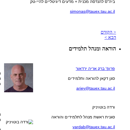
ביה"ס להנדסה מכנית + מדעים דיגיטליים להיי-טק
simonas@tauex.tau.ac.il
< הקודם
הבא >
הוראה ומנהל תלמידים
פרופ' ברק אריה ירדאור
ה
סגן דקאן להוראה ותלמידים
ח
מ
ariey@tauex.tau.ac.il
ורדה בוטויניק
ו
סגנית ראשת מנהל לתלמידים והוראה
ה
vardab@tauex.tau.ac.il
ח