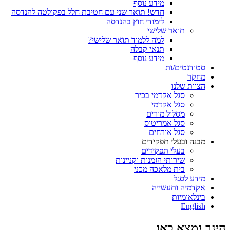
מידע נוסף
חדש! תואר שני עם חטיבת חלל בפקולטה להנדסה
לימודי חוץ בהנדסה
תואר שלישי
למה ללמוד תואר שלישי?
תנאי קבלה
מידע נוסף
סטודנטים/ות
מחקר
הצוות שלנו
סגל אקדמי בכיר
סגל אקדמי
מסלול מורים
סגל אמריטוס
סגל אורחים
מבנה ובעלי תפקידים
בעלי תפקידים
שירותי הזמנות וקניינות
בית מלאכה מכני
מידע לסגל
אקדמיה ותעשייה
בינלאומיות
English
הינך נמצא כאן