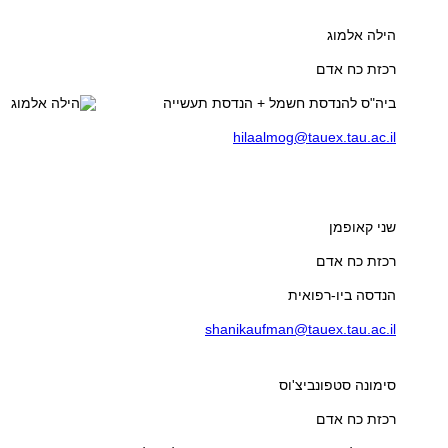
הילה אלמוג
רכזת כח אדם
ביה"ס להנדסת חשמל + הנדסת תעשייה
hilaalmog@tauex.tau.ac.il
שני קאופמן
רכזת כח אדם
הנדסה ביו-רפואית
shanikaufman@tauex.tau.ac.il
סימונה סטפונביצ'וס
רכזת כח אדם