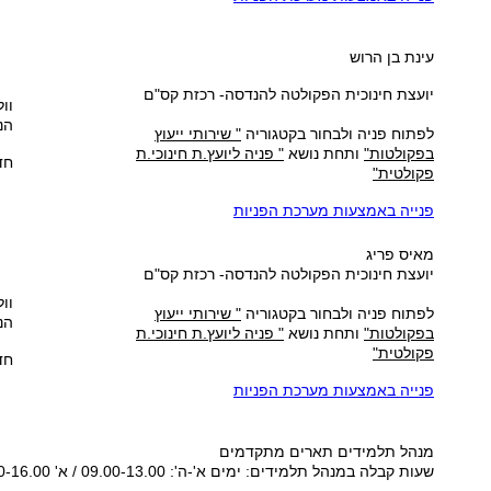
עינת בן הרוש
יועצת חינוכית הפקולטה להנדסה- רכזת קס"ם
וול
הנ
לפתוח פניה ולבחור בקטגוריה
" שירותי ייעוץ
בפקולטות"
ותחת נושא
" פניה ליועץ.ת חינוכי.ת
חד
פקולטית"
פנייה באמצעות מערכת הפניות
מאיס פריג
יועצת חינוכית הפקולטה להנדסה- רכזת קס"ם
וול
לפתוח פניה ולבחור בקטגוריה
" שירותי ייעוץ
הנ
בפקולטות"
ותחת נושא
" פניה ליועץ.ת חינוכי.ת
פקולטית"
חדר
פנייה באמצעות מערכת הפניות
מנהל תלמידים
תארים מתקדמים
שעות קבלה ב
מנהל תלמידים
: ימים א'-ה': 09.00-13.00 / א' 15.00-16.00