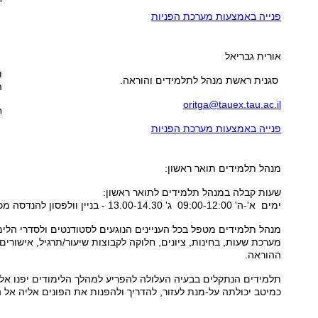
פנייה באמצעות מערכת הפניות
אורית גבריאל
ו
סגנית ראשת מנהל לתלמידים והוראה.
ה
oritga@tauex.tau.ac.il
ח
פנייה באמצעות מערכת הפניות
מנהל תלמידים
תואר ראשון:
שעות קבלה ב
מנהל תלמידים
לתואר ראשון:
ימים א'-ה' 09:00-12:00 ג' 13.00-14.30 - בניין וולפסון להנדסה מכנית
מנהל תלמידים
מטפל בכל העניינים הנוגעים לסטודנטים ולסדרי הלימו
מערכת שעות, בחינות, ציונים, חלוקה לקבוצות שיעור/תרגיל, אישורים,
ההוראה.
תלמידים הנתקלים בבעיה העלולה להפריע למהלך הלימודים יפנו אל
כמיטב יכולתה על-מנת לעזור, להדריך ולהפנות את הפונים אליה אל 