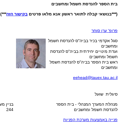
בית הספר להנדסת חשמל ומחשבים
(***בנושאי קבלה לתואר ראשון אנא מלאו פרטים
בקישור הזה
***)
פרופ' ערן סוחר
סגל אקדמי בכיר בביה"ס להנדסת חשמל
ומחשבים
ועדת מינויים יחידתית בביה"ס להנדסת
חשמל ומחשבים
ראש בית הספר בביה"ס להנדסת חשמל
ומחשבים
eehead@tauex.tau.ac.il
סיגלית שועל
מנהלת המערך המנהלי - בית הספר
בניין מע
להנדסת חשמל ומחשבים
244
פנייה באמצעות מערכת הפניות