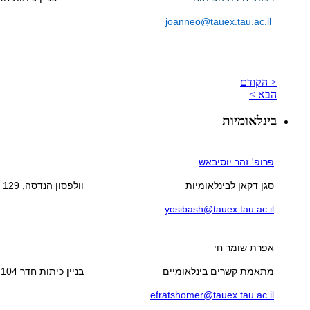
joanneo@tauex.tau.ac.il
< הקודם
הבא >
בינלאומיות
פרופ' זהר יוסיבאש
סגן דקאן לבינלאומיות
וולפסון הנדסה, 129
yosibash@tauex.tau.ac.il
אפרת שומר חי
מתאמת קשרים בינלאומיים
בניין כיתות חדר 104
efratshomer@tauex.tau.ac.il