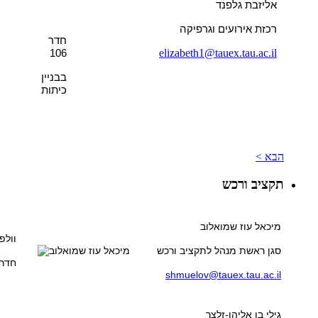
אליזבת גלפנד
רכזת אירועים וגרפיקה
חדר
elizabeth1@tauex.tau.ac.il
106
בבניין
כיתות
הבא >
תקציב ורכש
מיכאל עוז שמואלוב
וולפ
סגן ראשת מנהל לתקציב ורכש
חדר 05
shmuelov@tauex.tau.ac.il
גילי בן אליהו-זלצר