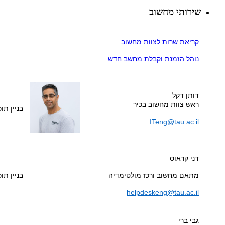
שירותי מחשוב
קריאת שרות לצוות מחשוב
נוהל הזמנת וקבלת מחשב חדש
דותן דקל
ראש צוות מחשוב בכיר
בניין תוכנ
ITeng@tau.ac.il
דני קראוס
מתאם מחשוב ורכז מולטימדיה
בניין תוכנ
helpdeskeng@tau.ac.il
גבי ברי