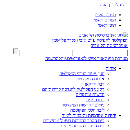
דילוג לתוכן העיקרי
תפריט עליון
תפריט ראשי
תוכן ראשי
הפקולטה להנדסה
ע"ש איבי ואלדר פליישמן
אוניברסיטת תל אביב
מערכת פניות
אזור אישי לסטודנטים.יות
להרשמה
אודות
חזון, ייעוד וערכי הפקולטה
אודות הפקולטה
דבר הדקאן
דקאני הפקולטה להנדסה לדורותיהם
חדשות ומחקרים
כתבו עלינו
ניוזלטר חדשות הפקולטה
לזכר חללי הפקולטה
יחידות אקדמיות ותוכניות לימוד
בית הספר להנדסת חשמל ומחשבים
בית הספר להנדסה מכנית