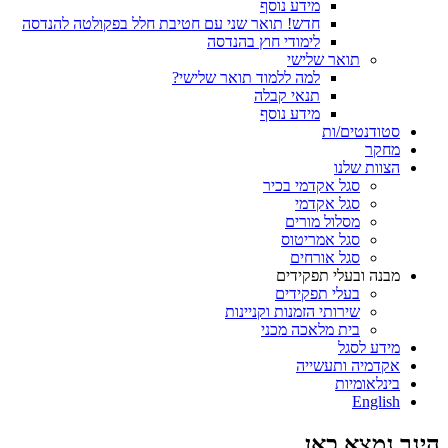
מידע נוסף
חדש! תואר שני עם חטיבת חלל בפקולטה להנדסה
לימודי חוץ בהנדסה
תואר שלישי
למה ללמוד תואר שלישי?
תנאי קבלה
מידע נוסף
סטודנטים/ות
מחקר
הצוות שלנו
סגל אקדמי בכיר
סגל אקדמי
מסלול מורים
סגל אמריטוס
סגל אורחים
מבנה ובעלי תפקידים
בעלי תפקידים
שירותי הזמנות וקניינות
בית מלאכה מכני
מידע לסגל
אקדמיה ותעשייה
בינלאומיות
English
הינך נמצא כאן