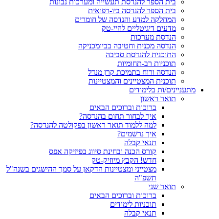
בית הספר להנדסת תעשייה ומערכות נבונות
בית הספר להנדסה ביו-רפואית
המחלקה למדע והנדסה של חומרים
מדעים דיגיטליים להיי-טק
הנדסת מערכות
הנדסה מכנית וחטיבה בביומכניקה
התוכנית להנדסת סביבה
תוכניות רב-תחומיות
הנדסה ורוח בתמיכת קרן מנדל
תוכנית המצטיינים והמצטיינות
מתעניינים/ות בלימודים
תואר ראשון
ברוכות וברוכים הבאים
איך לבחור תחום בהנדסה?
למה ללמוד תואר ראשון בפקולטה להנדסה?
איך נרשמים?
תנאי קבלה
קורס הכנה ובחינת סיווג בפיזיקה אפס
חדש! הקבץ מיוזיק-טק
מצטייני ומצטיינות הדקאן על סמך ההישגים בשנה"ל
תשפ"ה
תואר שני
ברוכות וברוכים הבאים
תוכניות לימודים
תנאי קבלה