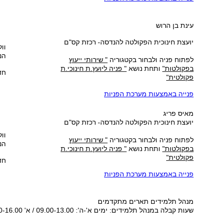
עינת בן הרוש
יועצת חינוכית הפקולטה להנדסה- רכזת קס"ם
וול
הנ
לפתוח פניה ולבחור בקטגוריה
" שירותי ייעוץ
בפקולטות"
ותחת נושא
" פניה ליועץ.ת חינוכי.ת
חד
פקולטית"
פנייה באמצעות מערכת הפניות
מאיס פריג
יועצת חינוכית הפקולטה להנדסה- רכזת קס"ם
וול
לפתוח פניה ולבחור בקטגוריה
" שירותי ייעוץ
הנ
בפקולטות"
ותחת נושא
" פניה ליועץ.ת חינוכי.ת
פקולטית"
חדר
פנייה באמצעות מערכת הפניות
מנהל תלמידים
תארים מתקדמים
שעות קבלה ב
מנהל תלמידים
: ימים א'-ה': 09.00-13.00 / א' 15.00-16.00