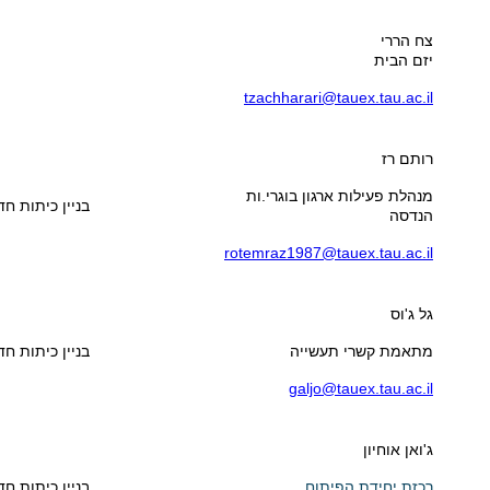
צח הררי
יזם הבית
tzachharari@tauex.tau.ac.il
רותם רז
מנהלת פעילות ארגון בוגרי.ות
בניין כיתות חדר 5
הנדסה
rotemraz1987@tauex.tau.ac.il
גל ג'וס
מתאמת קשרי תעשייה
בניין כיתות חדר 4
galjo@tauex.tau.ac.il
ג'ואן אוחיון
רכזת יחידת הפיתוח
בניין כיתות חדר 5