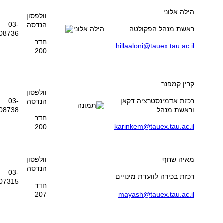
הילה אלוני
וולפסון
03-
הנדסה
ראשת מנהל הפקולטה
08736
חדר
hillaaloni@tauex.tau.ac.il
200
קרין קמפנר
וולפסון
רכזת אדמינסטרציה דקאן
03-
הנדסה
וראשת מנהל
08738
חדר
karinkem@tauex.tau.ac.il
200
מאיה שחף
וולפסון
הנדסה
03-
רכזת בכירה לוועדת מינויים
07315
חדר
207
mayash@tauex.tau.ac.il