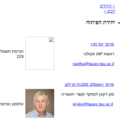
< הקודם
הבא >
יחידת הפיתוח
פרופ' יעל חנין
הנדסת חשמל 
ראשת IAP פקולטי
229
yaelha@tauex.tau.ac.il
פרופ' ויאצסלב [סלבה] קרילוב
סגן דקאן למחקר וקשרי תעשייה
krylov@tauex.tau.ac.il
וולפסון הנדסה, 3