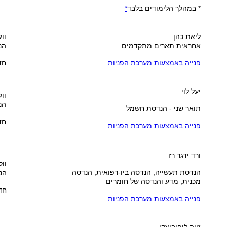
* במהלך הלימודים בלבד
*
ליאת כהן
וול
אחראית תארים מתקדמים
הנ
פנייה באמצעות מערכת הפניות
חדר
יעל לוי
וול
הנ
תואר שני - הנדסת חשמל
חדר
פנייה באמצעות מערכת הפניות
ורד ידגר רז
וול
הנדסת תעשייה, הנדסה ביו-רפואית, הנדסה
הנ
מכנית, מדע והנדסה של חומרים
חדר 
פנייה באמצעות מערכת הפניות
זיוה ליפוביצקי