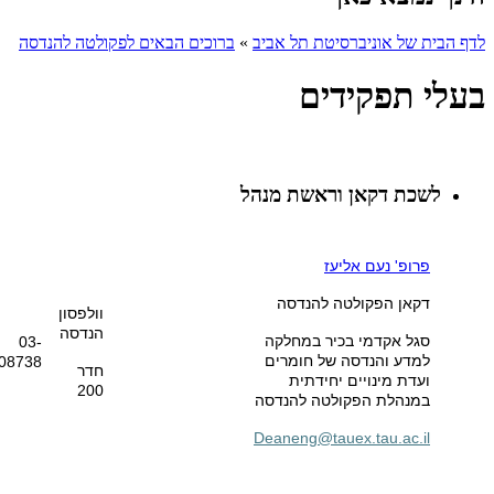
לדף הבית של אוניברסיטת תל אביב
»
ברוכים הבאים לפקולטה להנדסה
בעלי תפקידים
לשכת דקאן וראשת מנהל
פרופ' נעם אליעז
דקאן הפקולטה להנדסה
וולפסון
הנדסה
סגל אקדמי בכיר במחלקה
03-
למדע והנדסה של חומרים
08738
חדר
ועדת מינויים יחידתית
200
במנהלת הפקולטה להנדסה
Deaneng@tauex.tau.ac.il