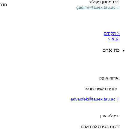
רכז מחסן פקולטי
חדר 02
gadim@tauex.tau.ac.il
< הקודם
הבא >
כח אדם
אדוה אופק
סגנית ראשת מנהל
advaofek@tauex.tau.ac.il
דיקלה אבן
רכזת בכירה לכח אדם