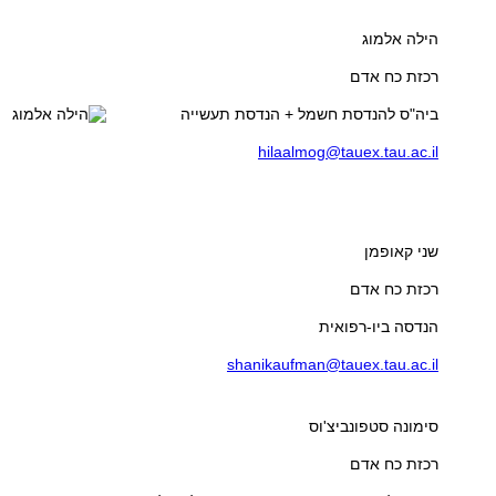
הילה אלמוג
רכזת כח אדם
ביה"ס להנדסת חשמל + הנדסת תעשייה
hilaalmog@tauex.tau.ac.il
שני קאופמן
רכזת כח אדם
הנדסה ביו-רפואית
shanikaufman@tauex.tau.ac.il
סימונה סטפונביצ'וס
רכזת כח אדם