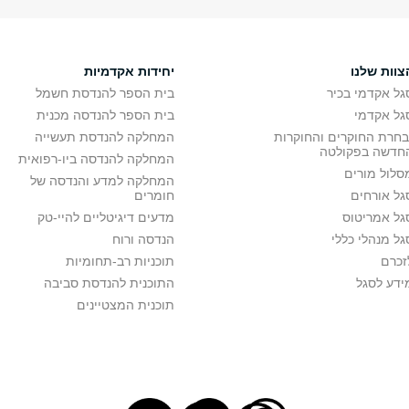
צוות שלנו
יחידות אקדמיות
גל אקדמי בכיר
בית הספר להנדסת חשמל
גל אקדמי
בית הספר להנדסה מכנית
בחרת החוקרים והחוקרות
המחלקה להנדסת תעשייה
חדשה בפקולטה
המחלקה להנדסה ביו-רפואית
סלול מורים
המחלקה למדע והנדסה של
גל אורחים
חומרים
גל אמריטוס
מדעים דיגיטליים להיי-טק
גל מנהלי כללי
הנדסה ורוח
זכרם
תוכניות רב-תחומיות
ידע לסגל
התוכנית להנדסת סביבה
תוכנית המצטיינים