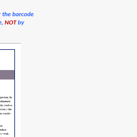
g the barcode
e,
NOT
by