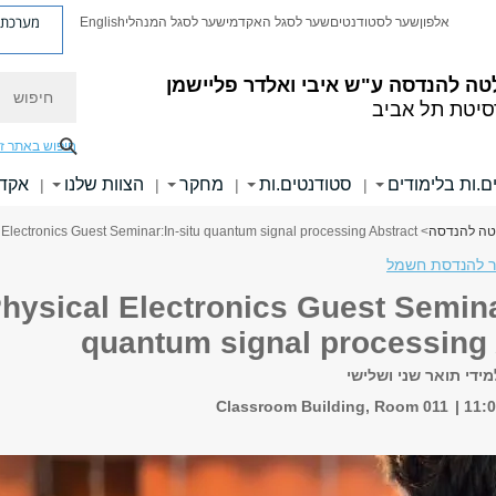
מערכת פ
אלפון
שער לסטודנטים
שער לסגל האקדמי
שער לסגל המנהלי
English
חיפוש
טה להנדסה
ע"ש איבי ואלדר פליישמן
סיטת תל אביב
חיפוש באתר ז
ם.ות בלימודים
סטודנטים.ות
מחקר
הצוות שלנו
אקדמ
|
|
|
|
לטה להנדסה
> Physical Electronics Guest Seminar:In-situ quantum signal processing Abstract
ר להנדסת חשמל
hysical Electronics Guest Semina
quantum signal processing 
ידי תואר שני ושלישי
Classroom Building, Room 011