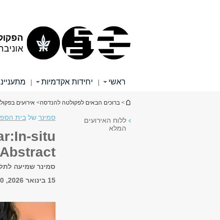
תוכן
תפריט
עליון
ראשי
הפקול
אוניבר
ראשי
יחידות אקדמיות
מתענייני
|
|
הינך נמצא כאן
>
ברוכים הבאים לפקולטה להנדסה
>
אירועים בפקו
סמינר
של
בית הספ
ללוח האירועים
המלא
r:In-situ
Abstract
סמינר שמיעה לתלמ
15 בינואר 2026, 11:00