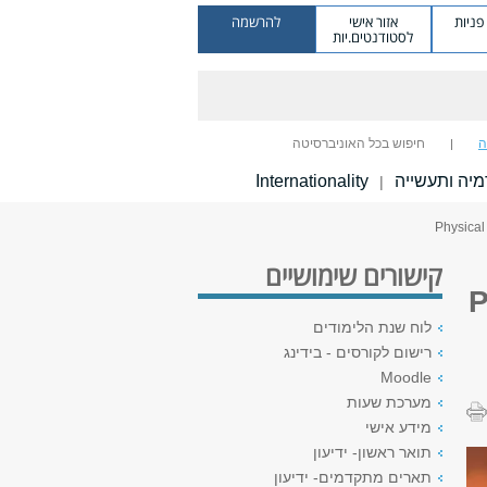
ניות
אזור אישי
להרשמה
לסטודנטים.יות
ה
חיפוש בכל האוניברסיטה
יה ותעשייה
Internationality
|
קישורים שימושיים
P
לוח שנת הלימודים
רישום לקורסים - בידינג
Moodle
מערכת שעות
מידע אישי
תואר ראשון- ידיעון
תארים מתקדמים- ידיעון