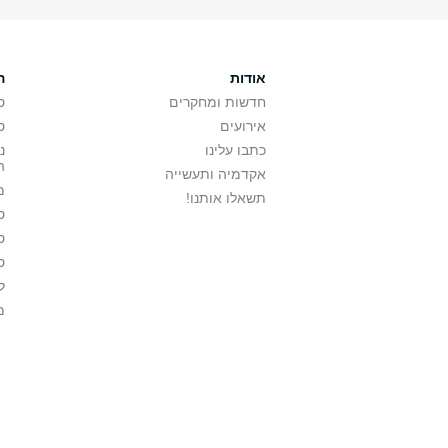
אודות
ה
חדשות ומחקרים
ס
אירועים
ס
כתבו עלינו
נ
ה
אקדמיה ותעשייה
מ
תשאלו אותנו!
ס
ס
ס
ל
מ