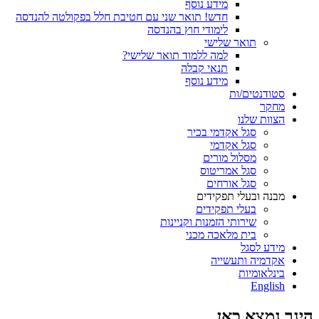
מידע נוסף
חדש! תואר שני עם חטיבת חלל בפקולטה להנדסה
לימודי חוץ בהנדסה
תואר שלישי
למה ללמוד תואר שלישי?
תנאי קבלה
מידע נוסף
סטודנטים/ות
מחקר
הצוות שלנו
סגל אקדמי בכיר
סגל אקדמי
מסלול מורים
סגל אמריטוס
סגל אורחים
מבנה ובעלי תפקידים
בעלי תפקידים
שירותי הזמנות וקניינות
בית מלאכה מכני
מידע לסגל
אקדמיה ותעשייה
בינלאומיות
English
הינך נמצא כאן