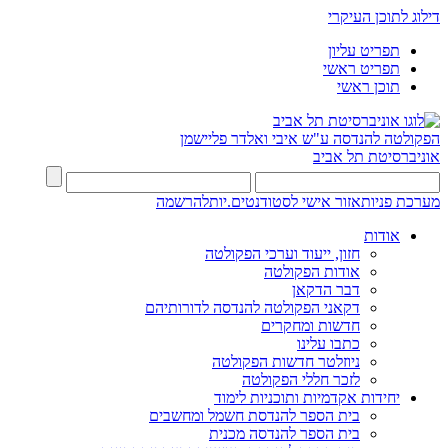
דילוג לתוכן העיקרי
תפריט עליון
תפריט ראשי
תוכן ראשי
הפקולטה להנדסה
ע"ש איבי ואלדר פליישמן
אוניברסיטת תל אביב
מערכת פניות
אזור אישי לסטודנטים.יות
להרשמה
אודות
חזון, ייעוד וערכי הפקולטה
אודות הפקולטה
דבר הדקאן
דקאני הפקולטה להנדסה לדורותיהם
חדשות ומחקרים
כתבו עלינו
ניוזלטר חדשות הפקולטה
לזכר חללי הפקולטה
יחידות אקדמיות ותוכניות לימוד
בית הספר להנדסת חשמל ומחשבים
בית הספר להנדסה מכנית