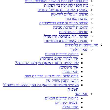
בית הספר להנדסת תעשייה ומערכות נבונות
בית הספר להנדסה ביו-רפואית
המחלקה למדע והנדסה של חומרים
מדעים דיגיטליים להיי-טק
הנדסת מערכות
הנדסה מכנית וחטיבה בביומכניקה
התוכנית להנדסת סביבה
תוכניות רב-תחומיות
הנדסה ורוח בתמיכת קרן מנדל
תוכנית המצטיינים והמצטיינות
מתעניינים/ות בלימודים
תואר ראשון
ברוכות וברוכים הבאים
איך לבחור תחום בהנדסה?
למה ללמוד תואר ראשון בפקולטה להנדסה?
איך נרשמים?
תנאי קבלה
קורס הכנה ובחינת סיווג בפיזיקה אפס
חדש! הקבץ מיוזיק-טק
מצטייני ומצטיינות הדקאן על סמך ההישגים בשנה"ל
תשפ"ה
תואר שני
ברוכות וברוכים הבאים
תוכניות לימודים
תנאי קבלה