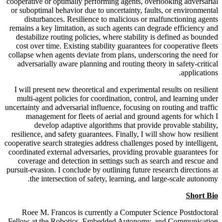
cooperative or optimally performing agents, overlooking adversarial
or suboptimal behavior due to uncertainty, faults, or environmental
disturbances. Resilience to malicious or malfunctioning agents
remains a key limitation, as such agents can degrade efficiency and
destabilize routing policies, where stability is defined as bounded
cost over time. Existing stability guarantees for cooperative fleets
collapse when agents deviate from plans, underscoring the need for
adversarially aware planning and routing theory in safety-critical
applications.
I will present new theoretical and experimental results on resilient
multi-agent policies for coordination, control, and learning under
uncertainty and adversarial influence, focusing on routing and traffic
management for fleets of aerial and ground agents for which I
develop adaptive algorithms that provide provable stability,
resilience, and safety guarantees. Finally, I will show how resilient
cooperative search strategies address challenges posed by intelligent,
coordinated external adversaries, providing provable guarantees for
coverage and detection in settings such as search and rescue and
pursuit-evasion. I conclude by outlining future research directions at
the intersection of safety, learning, and large-scale autonomy.
Short Bio
Roee M. Francos is currently a Computer Science Postdoctoral
Fellow at the Robotics, Embedded Autonomy, and Communication