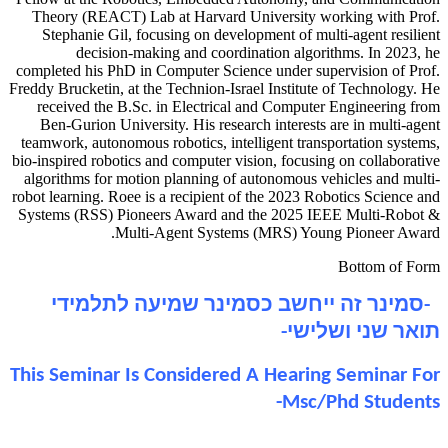
Theory (REACT) Lab at Harvard University working with Prof.
Stephanie Gil, focusing on development of multi-agent resilient
decision-making and coordination algorithms. In 2023, he
completed his PhD in Computer Science under supervision of Prof.
Freddy Brucketin, at the Technion-Israel Institute of Technology. He
received the B.Sc. in Electrical and Computer Engineering from
Ben-Gurion University. His research interests are in multi-agent
teamwork, autonomous robotics, intelligent transportation systems,
bio-inspired robotics and computer vision, focusing on collaborative
algorithms for motion planning of autonomous vehicles and multi-
robot learning. Roee is a recipient of the 2023 Robotics Science and
Systems (RSS) Pioneers Award and the 2025 IEEE Multi-Robot &
Multi-Agent Systems (MRS) Young Pioneer Award.
Bottom of Form
-סמינר זה ייחשב כסמינר שמיעה לתלמידי
תואר שני ושלישי-
This Seminar Is Considered A Hearing Seminar For
Msc/Phd Students-