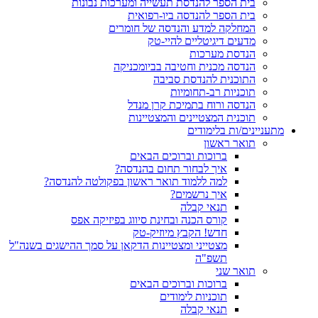
בית הספר להנדסת תעשייה ומערכות נבונות
בית הספר להנדסה ביו-רפואית
המחלקה למדע והנדסה של חומרים
מדעים דיגיטליים להיי-טק
הנדסת מערכות
הנדסה מכנית וחטיבה בביומכניקה
התוכנית להנדסת סביבה
תוכניות רב-תחומיות
הנדסה ורוח בתמיכת קרן מנדל
תוכנית המצטיינים והמצטיינות
מתעניינים/ות בלימודים
תואר ראשון
ברוכות וברוכים הבאים
איך לבחור תחום בהנדסה?
למה ללמוד תואר ראשון בפקולטה להנדסה?
איך נרשמים?
תנאי קבלה
קורס הכנה ובחינת סיווג בפיזיקה אפס
חדש! הקבץ מיוזיק-טק
מצטייני ומצטיינות הדקאן על סמך ההישגים בשנה"ל
תשפ"ה
תואר שני
ברוכות וברוכים הבאים
תוכניות לימודים
תנאי קבלה