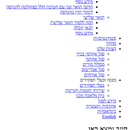
מידע נוסף
חדש! תואר שני עם חטיבת חלל בפקולטה להנדסה
לימודי חוץ בהנדסה
תואר שלישי
למה ללמוד תואר שלישי?
תנאי קבלה
מידע נוסף
סטודנטים/ות
מחקר
הצוות שלנו
סגל אקדמי בכיר
סגל אקדמי
מסלול מורים
סגל אמריטוס
סגל אורחים
מבנה ובעלי תפקידים
בעלי תפקידים
שירותי הזמנות וקניינות
בית מלאכה מכני
מידע לסגל
אקדמיה ותעשייה
בינלאומיות
English
הינך נמצא כאן