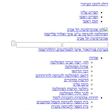
דילוג לתוכן העיקרי
תפריט עליון
תפריט ראשי
תוכן ראשי
הפקולטה להנדסה
ע"ש איבי ואלדר פליישמן
אוניברסיטת תל אביב
מערכת פניות
אזור אישי לסטודנטים.יות
להרשמה
אודות
חזון, ייעוד וערכי הפקולטה
אודות הפקולטה
דבר הדקאן
דקאני הפקולטה להנדסה לדורותיהם
חדשות ומחקרים
כתבו עלינו
ניוזלטר חדשות הפקולטה
לזכר חללי הפקולטה
יחידות אקדמיות ותוכניות לימוד
בית הספר להנדסת חשמל ומחשבים
בית הספר להנדסה מכנית