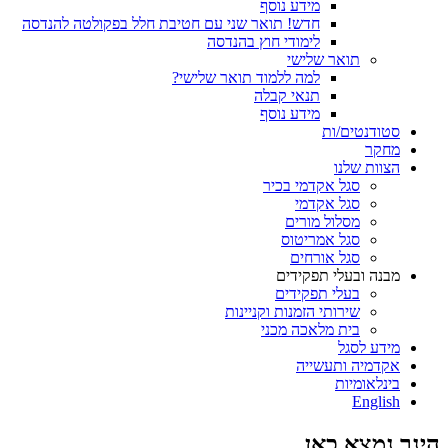
מידע נוסף
חדש! תואר שני עם חטיבת חלל בפקולטה להנדסה
לימודי חוץ בהנדסה
תואר שלישי
למה ללמוד תואר שלישי?
תנאי קבלה
מידע נוסף
סטודנטים/ות
מחקר
הצוות שלנו
סגל אקדמי בכיר
סגל אקדמי
מסלול מורים
סגל אמריטוס
סגל אורחים
מבנה ובעלי תפקידים
בעלי תפקידים
שירותי הזמנות וקניינות
בית מלאכה מכני
מידע לסגל
אקדמיה ותעשייה
בינלאומיות
English
הינך נמצא כאן