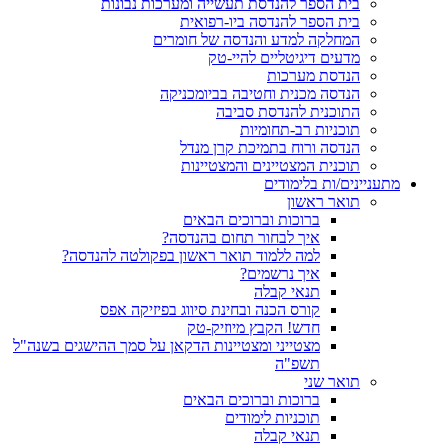
בית הספר להנדסת תעשייה ומערכות נבונות
בית הספר להנדסה ביו-רפואית
המחלקה למדע והנדסה של חומרים
מדעים דיגיטליים להיי-טק
הנדסת מערכות
הנדסה מכנית וחטיבה בביומכניקה
התוכנית להנדסת סביבה
תוכניות רב-תחומיות
הנדסה ורוח בתמיכת קרן מנדל
תוכנית המצטיינים והמצטיינות
מתעניינים/ות בלימודים
תואר ראשון
ברוכות וברוכים הבאים
איך לבחור תחום בהנדסה?
למה ללמוד תואר ראשון בפקולטה להנדסה?
איך נרשמים?
תנאי קבלה
קורס הכנה ובחינת סיווג בפיזיקה אפס
חדש! הקבץ מיוזיק-טק
מצטייני ומצטיינות הדקאן על סמך ההישגים בשנה"ל
תשפ"ה
תואר שני
ברוכות וברוכים הבאים
תוכניות לימודים
תנאי קבלה