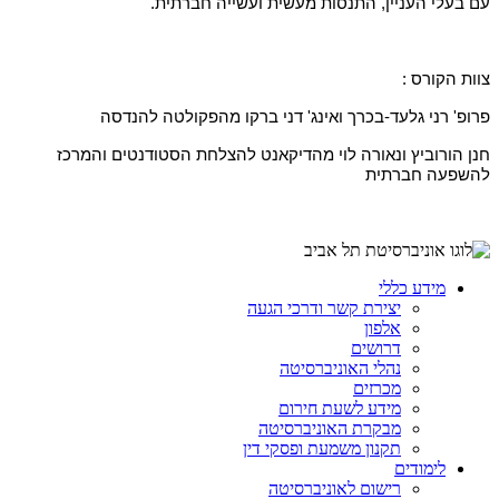
עם בעלי העניין, התנסות מעשית ועשייה חברתית.
צוות הקורס
:
פרופ' רני גלעד-בכרך ואינג'
דני ברקו מהפקולטה להנדסה
חנן הורוביץ ונאורה לוי מהדיקאנט להצלחת הסטודנטים והמרכז
להשפעה חברתית
מידע כללי
יצירת קשר ודרכי הגעה
אלפון
דרושים
נהלי האוניברסיטה
מכרזים
מידע לשעת חירום
מבקרת האוניברסיטה
תקנון משמעת ופסקי דין
לימודים
רישום לאוניברסיטה