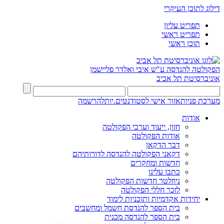
דילוג לתוכן העיקרי
תפריט עליון
תפריט ראשי
תוכן ראשי
הפקולטה להנדסה
ע"ש איבי ואלדר פליישמן
אוניברסיטת תל אביב
מערכת פניות
אזור אישי לסטודנטים.יות
להרשמה
אודות
חזון, ייעוד וערכי הפקולטה
אודות הפקולטה
דבר הדקאן
דקאני הפקולטה להנדסה לדורותיהם
חדשות ומחקרים
כתבו עלינו
ניוזלטר חדשות הפקולטה
לזכר חללי הפקולטה
יחידות אקדמיות ותוכניות לימוד
בית הספר להנדסת חשמל ומחשבים
בית הספר להנדסה מכנית