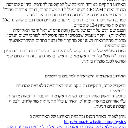
האירוע התקיים באירוח ותמיכה של הפקולטה להנדסה, ביה"ס להנדסה
מכנית וארגון CECAM והגיעו מעל ל 50 משתתפים, רובם אורחים מחו"ל
וביניהם מהמדענים המובילים והידועים בתחום ההידרולוגיה.
כמו כן השתתפו חוקרים ותיקים, מדענים צעירים וסטודנטים שהציגו כ-30
הרצאות מדעיות ו-12 פוסטרים.
הכנס שם דגש על דרכו של גדעון (זוכה פרס ישראל וחבר האקדמיה
הלאומית) – חקר מעמיק שבבסיסו הבנה פיסיקלית לצורכי יישום הנדסי.
מרבית מההרצאות נשענו על מחקריו של גדעון בתחום ההידרוגאולוגיה
הסטוכסטית.
היום השלישי של הכנס, הוקדש להרצאות עד הצהריים ולסיום הכנס נערך
חידון "קהוט" על חייו האקדמאים והאישיים של גדעון. זה היה סיום קומי
ומרגש לכנס מוצלח ביותר.
האירוע באקדמיה הישראלית למדעים בירושלים
במקביל לכנס, התקיים גם טקס חגיגי באקדמיה הלאומית למדעים
בירושלים.
בחלקו הראשון נשאו דברים נשיא האקדמיה והועברו הרצאות מדעיות
ע"י אורחים מהארץ ומחו"ל. האירוע כלל אתנחתות מוזיקליות, ולבסוף
קבלת פנים חגיגית.
ניתן לצפות באתר הכנס ובתכנית האירוע של האקדמיה ב
https://ronaz6.wixsite.com/physics
הקלטה מלאה של האירוע באקדמיה הישראלית למדעים מופיעה באתר