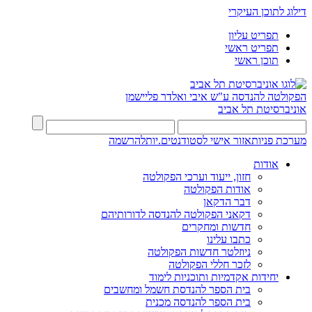
דילוג לתוכן העיקרי
תפריט עליון
תפריט ראשי
תוכן ראשי
הפקולטה להנדסה
ע"ש איבי ואלדר פליישמן
אוניברסיטת תל אביב
מערכת פניות
אזור אישי לסטודנטים.יות
להרשמה
אודות
חזון, ייעוד וערכי הפקולטה
אודות הפקולטה
דבר הדקאן
דקאני הפקולטה להנדסה לדורותיהם
חדשות ומחקרים
כתבו עלינו
ניוזלטר חדשות הפקולטה
לזכר חללי הפקולטה
יחידות אקדמיות ותוכניות לימוד
בית הספר להנדסת חשמל ומחשבים
בית הספר להנדסה מכנית