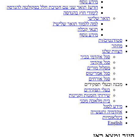
מידע נוסף
חדש! תואר שני עם חטיבת חלל בפקולטה להנדסה
לימודי חוץ בהנדסה
תואר שלישי
למה ללמוד תואר שלישי?
תנאי קבלה
מידע נוסף
סטודנטים/ות
מחקר
הצוות שלנו
סגל אקדמי בכיר
סגל אקדמי
מסלול מורים
סגל אמריטוס
סגל אורחים
מבנה ובעלי תפקידים
בעלי תפקידים
שירותי הזמנות וקניינות
בית מלאכה מכני
מידע לסגל
אקדמיה ותעשייה
בינלאומיות
English
הינך נמצא כאן