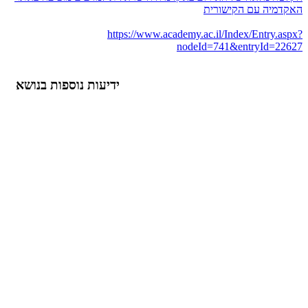
האקדמיה עם הקישורית
https://www.academy.ac.il/Index/Entry.aspx?
nodeId=741&entryId=22627
ידיעות נוספות בנושא