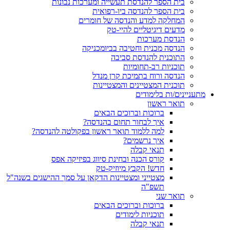
בית הספר להנדסת תעשייה ומערכות נבונות
בית הספר להנדסה ביו-רפואית
המחלקה למדע והנדסה של חומרים
מדעים דיגיטליים להיי-טק
הנדסת מערכות
הנדסה מכנית וחטיבה בביומכניקה
התוכנית להנדסת סביבה
תוכניות רב-תחומיות
הנדסה ורוח בתמיכת קרן מנדל
תוכנית המצטיינים והמצטיינות
מתעניינים/ות בלימודים
תואר ראשון
ברוכות וברוכים הבאים
איך לבחור תחום בהנדסה?
למה ללמוד תואר ראשון בפקולטה להנדסה?
איך נרשמים?
תנאי קבלה
קורס הכנה ובחינת סיווג בפיזיקה אפס
חדש! הקבץ מיוזיק-טק
מצטייני ומצטיינות הדקאן על סמך ההישגים בשנה"ל
תשפ"ה
תואר שני
ברוכות וברוכים הבאים
תוכניות לימודים
תנאי קבלה