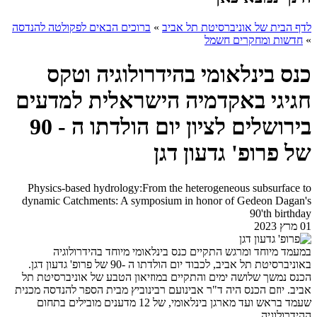
לדף הבית של אוניברסיטת תל אביב
»
ברוכים הבאים לפקולטה להנדסה
»
חדשות ומחקרים חשמל
כנס בינלאומי בהידרולוגיה וטקס
חגיגי באקדמיה הישראלית למדעים
בירושלים לציון יום הולדתו ה - 90
של פרופ' גדעון דגן
Physics-based hydrology:From the heterogeneous subsurface to
dynamic Catchments: A symposium in honor of Gedeon Dagan's
90'th birthday
01 מרץ 2023
במעמד מיוחד ומרגש התקיים כנס בינלאומי מיוחד בהידרולוגיה
באוניברסיטת תל אביב, לכבוד יום הולדתו ה -90 של פרופ' גדעון דגן.
הכנס נמשך שלושה ימים והתקיים במוזיאון הטבע של אוניברסיטת תל
אביב. יוזם הכנס היה ד"ר אבינועם רבינוביץ מבית הספר להנדסה מכנית
שעמד בראש ועד מארגן בינלאומי, של 12 מדענים מובילים בתחום
ההידרולוגיה.