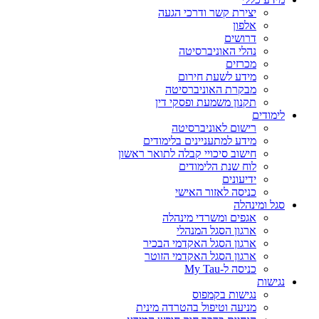
יצירת קשר ודרכי הגעה
אלפון
דרושים
נהלי האוניברסיטה
מכרזים
מידע לשעת חירום
מבקרת האוניברסיטה
תקנון משמעת ופסקי דין
לימודים
רישום לאוניברסיטה
מידע למתעניינים בלימודים
חישוב סיכויי קבלה לתואר ראשון
לוח שנת הלימודים
ידיעונים
כניסה לאזור האישי
סגל ומינהלה
אגפים ומשרדי מינהלה
ארגון הסגל המנהלי
ארגון הסגל האקדמי הבכיר
ארגון הסגל האקדמי הזוטר
כניסה ל-My Tau
נגישות
נגישות בקמפוס
מניעה וטיפול בהטרדה מינית