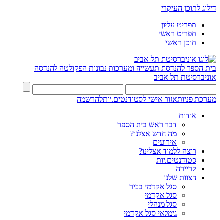
דילוג לתוכן העיקרי
תפריט עליון
תפריט ראשי
תוכן ראשי
בית הספר להנדסת תעשייה ומערכות נבונות
הפקולטה להנדסה
אוניברסיטת תל אביב
מערכת פניות
אזור אישי לסטודנטים.יות
להרשמה
אודות
דבר ראש בית הספר
מה חדש אצלנו?
אירועים
רוצה ללמוד אצלינו?
סטודנטים.יות
קריירה
הצוות שלנו
סגל אקדמי בכיר
סגל אקדמי
סגל מנהלי
גימלאי סגל אקדמי