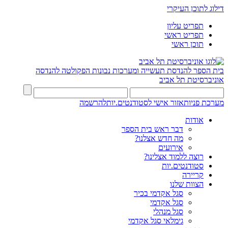
דילוג לתוכן העיקרי
תפריט עליון
תפריט ראשי
תוכן ראשי
בית הספר להנדסת תעשייה ומערכות נבונות
הפקולטה להנדסה
אוניברסיטת תל אביב
מערכת פניות
אזור אישי לסטודנטים.יות
להרשמה
אודות
דבר ראש בית הספר
מה חדש אצלנו?
אירועים
רוצה ללמוד אצלינו?
סטודנטים.יות
קריירה
הצוות שלנו
סגל אקדמי בכיר
סגל אקדמי
סגל מנהלי
גימלאי סגל אקדמי