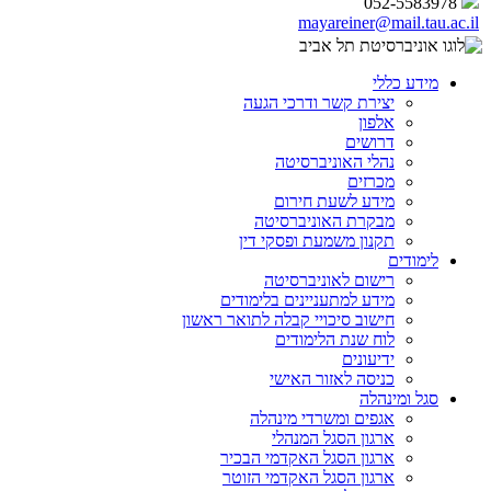
052-5583978
mayareiner@mail.tau.ac.il
מידע כללי
יצירת קשר ודרכי הגעה
אלפון
דרושים
נהלי האוניברסיטה
מכרזים
מידע לשעת חירום
מבקרת האוניברסיטה
תקנון משמעת ופסקי דין
לימודים
רישום לאוניברסיטה
מידע למתעניינים בלימודים
חישוב סיכויי קבלה לתואר ראשון
לוח שנת הלימודים
ידיעונים
כניסה לאזור האישי
סגל ומינהלה
אגפים ומשרדי מינהלה
ארגון הסגל המנהלי
ארגון הסגל האקדמי הבכיר
ארגון הסגל האקדמי הזוטר