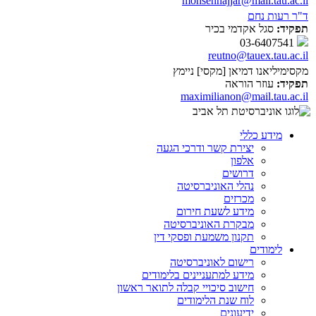
mohsennajjar@mail.tau.ac.il
ד"ר רעות נחם
תפקיד:
סגל אקדמי בכיר
03-6407541
reutno@tauex.tau.ac.il
מקסימיליאנו דמיאן [מקסי] ניימץ
תפקיד:
עוזר הוראה
maximilianon@mail.tau.ac.il
מידע כללי
יצירת קשר ודרכי הגעה
אלפון
דרושים
נהלי האוניברסיטה
מכרזים
מידע לשעת חירום
מבקרת האוניברסיטה
תקנון משמעת ופסקי דין
לימודים
רישום לאוניברסיטה
מידע למתעניינים בלימודים
חישוב סיכויי קבלה לתואר ראשון
לוח שנת הלימודים
ידיעונים