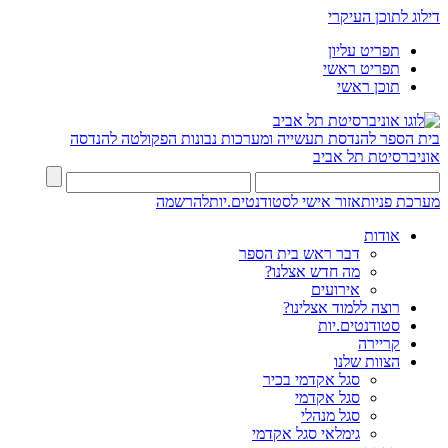
דילוג לתוכן העיקרי
תפריט עליון
תפריט ראשי
תוכן ראשי
בית הספר להנדסת תעשייה ומערכות נבונות
הפקולטה להנדסה
אוניברסיטת תל אביב
מערכת פניות
אזור אישי לסטודנטים.יות
להרשמה
אודות
דבר ראש בית הספר
מה חדש אצלנו?
אירועים
רוצה ללמוד אצלינו?
סטודנטים.יות
קריירה
הצוות שלנו
סגל אקדמי בכיר
סגל אקדמי
סגל מנהלי
גימלאי סגל אקדמי