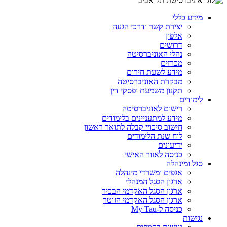
מידע כללי
יצירת קשר ודרכי הגעה
אלפון
דרושים
נהלי האוניברסיטה
מכרזים
מידע לשעת חירום
מבקרת האוניברסיטה
תקנון משמעת ופסקי דין
לימודים
רישום לאוניברסיטה
מידע למתעניינים בלימודים
חישוב סיכויי קבלה לתואר ראשון
לוח שנת הלימודים
ידיעונים
כניסה לאזור האישי
סגל ומינהלה
אגפים ומשרדי מינהלה
ארגון הסגל המנהלי
ארגון הסגל האקדמי הבכיר
ארגון הסגל האקדמי הזוטר
כניסה ל-My Tau
נגישות