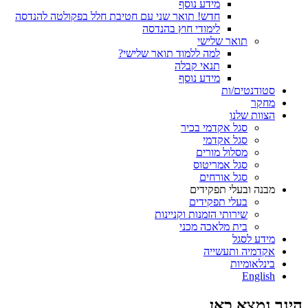
מידע נוסף
חדש! תואר שני עם חטיבת חלל בפקולטה להנדסה
לימודי חוץ בהנדסה
תואר שלישי
למה ללמוד תואר שלישי?
תנאי קבלה
מידע נוסף
סטודנטים/ות
מחקר
הצוות שלנו
סגל אקדמי בכיר
סגל אקדמי
מסלול מורים
סגל אמריטוס
סגל אורחים
מבנה ובעלי תפקידים
בעלי תפקידים
שירותי הזמנות וקניינות
בית מלאכה מכני
מידע לסגל
אקדמיה ותעשייה
בינלאומיות
English
הינך נמצא כאן