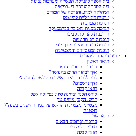
בית הספר להנדסת תעשייה ומערכות נבונות
בית הספר להנדסה ביו-רפואית
המחלקה למדע והנדסה של חומרים
מדעים דיגיטליים להיי-טק
הנדסת מערכות
הנדסה מכנית וחטיבה בביומכניקה
התוכנית להנדסת סביבה
תוכניות רב-תחומיות
הנדסה ורוח בתמיכת קרן מנדל
תוכנית המצטיינים והמצטיינות
מתעניינים/ות בלימודים
תואר ראשון
ברוכות וברוכים הבאים
איך לבחור תחום בהנדסה?
למה ללמוד תואר ראשון בפקולטה להנדסה?
איך נרשמים?
תנאי קבלה
קורס הכנה ובחינת סיווג בפיזיקה אפס
חדש! הקבץ מיוזיק-טק
מצטייני ומצטיינות הדקאן על סמך ההישגים בשנה"ל
תשפ"ה
תואר שני
ברוכות וברוכים הבאים
תוכניות לימודים
תנאי קבלה