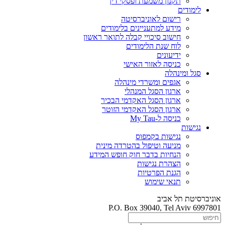
תקנון משמעת ופסקי דין
לימודים
רישום לאוניברסיטה
מידע למתעניינים בלימודים
חישוב סיכויי קבלה לתואר ראשון
לוח שנת הלימודים
ידיעונים
כניסה לאזור האישי
סגל ומינהלה
אגפים ומשרדי מינהלה
ארגון הסגל המנהלי
ארגון הסגל האקדמי הבכיר
ארגון הסגל האקדמי הזוטר
כניסה ל-My Tau
נגישות
נגישות בקמפוס
מניעה וטיפול בהטרדה מינית
הנחיות בדבר חוק חופש המידע
הצהרת נגישות
הגנת הפרטיות
תנאי שימוש
אוניברסיטת תל אביב
P.O. Box 39040, Tel Aviv 6997801