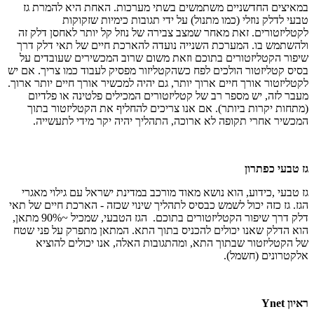
במאיצים החדשניים משתמשים בשתי מערכות. האחת היא להמרת גז
טבעי לדלק נוזלי (כמו מתנול) על ידי תגובות כימיות שזקוקות
לקטליזטורים. זאת מאחר שמצב צבירה של נוזל קל יותר לאחסן דלק זה
ולהשתמש בו. המערכת השנייה נועדה להארכת חיים של תאי דלק דרך
שיפור הקטליזטורים בתוכם וזאת משום שרוב המכשירים שעובדים על
בסיס קטליזטור הולכים לפח כשהקטליזור מפסיק לעבוד כמו צריך. אם יש
לקטליזטור אורך חיים ארוך יותר, גם יהיה למכשיר אורך חיים יותר ארוך.
מעבר לזה, יש מספר רב של קטליזטורים המכילים פלטינה או פלדיום
(מתחות יקרות ביותר). אם אנו צריכים להחליף את הקטליזטור בתוך
המכשיר אחרי תקופה לא ארוכה, התהליך יהיה יקר מידי לתעשייה.
גז טבעי כפתרון
גז טבעי
,
כידוע, הוא נושא מאוד מורכב במדינת ישראל עם גילוי מאגרי
הגז. גז כזה יכול לשמש כבסיס לתהליך שינוי שכזה - הארכת חיים של תאי
דלק דרך שיפור הקטליזטורים בתוכם. הגז הטבעי, שמכיל ~90% מתאן,
הוא הדלק שאנו יכולים להכניס בתוך התא. המתאן מתפרק על פני שטח
של הקטליזטור שבתוך התא, ומהתגובות האלה, אנו יכולים להוציא
אלקטרונים (חשמל).
ראיון Ynet