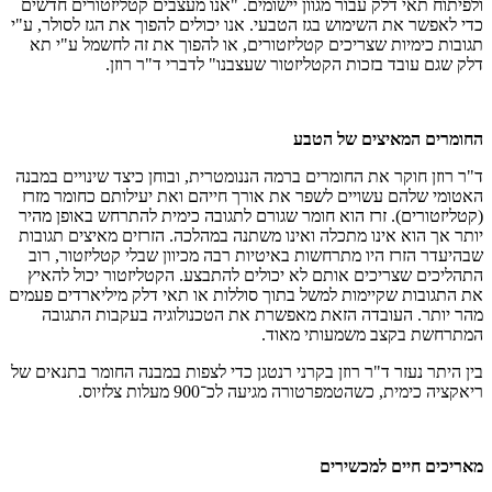
ולפיתוח תאי דלק עבור מגוון יישומים
.
"אנו מעצבים קטליזטורים חדשים
כדי לאפשר את השימוש בגז הטבעי. אנו יכולים להפוך את הגז לסולר, ע"י
תגובות כימיות שצריכים קטליזטורים, או להפוך את זה לחשמל ע"י תא
דלק שגם עובד בזכות הקטליזטור שעצבנו" לדברי ד"ר רוזן.
החומרים המאיצים של הטבע
ד"ר רוזן חוקר את החומרים ברמה הננומטרית, ובוחן כיצד שינויים במבנה
האטומי שלהם עשויים לשפר את אורך חייהם ואת יעילותם כחומר מזרז
(קטליזטורים). זרז הוא חומר שגורם לתגובה כימית להתרחש באופן מהיר
יותר אך הוא אינו מתכלה ואינו משתנה במהלכה. הזרזים מאיצים תגובות
שבהיעדר הזרז היו מתרחשות באיטיות רבה מכיוון שבלי קטליזטור, רוב
התהליכים שצריכים אותם לא יכולים להתבצע. הקטליזטור יכול להאיץ
את התגובות שקיימות למשל בתוך סוללות או תאי דלק מיליארדים פעמים
מהר יותר. העובדה הזאת מאפשרת את הטכנולוגיה בעקבות התגובה
המתרחשת בקצב משמעותי מאוד.
בין היתר נעזר ד"ר רוזן בקרני רנטגן כדי לצפות במבנה החומר בתנאים של
ריאקציה כימית, כשהטמפרטורה מגיעה לכ־900 מעלות צלזיוס
.
מאריכים חיים למכשירים