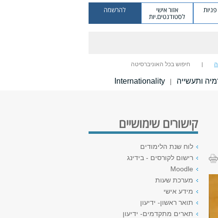
ניות
אזור אישי
להרשמה
לסטודנטים.יות
ה
חיפוש בכל האוניברסיטה
יה ותעשייה
Internationality
|
קישורים שימושיים
לוח שנת הלימודים
רישום לקורסים - בידינג
Moodle
מערכת שעות
מידע אישי
תואר ראשון- ידיעון
תארים מתקדמים- ידיעון