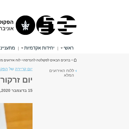
תוכן
תפריט
עליון
ראשי
הפקול
אוניבר
ראשי
יחידות אקדמיות
מתענייני
|
|
הינך נמצא כאן
>
ברוכים הבאים לפקולטה להנדסה
>
לוח אירועים מד
יום קריירה
של
הפקו
ללוח האירועים
המלא
יום זרקור
15 בדצמבר 2020, 17:00