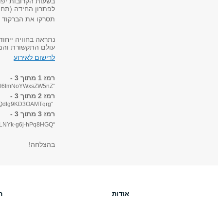
בשעות הקרובות יפורסמו 3 
לפתרון החידה (תחפשו #riends
תסרקו את הברקוד 
עולם התקשורת והמ
לרישום לאירוע
רמז 1 מתוך 3 -
“eyJhbGciOiJIUzUxMiIsInR5cCI6IkpXVCJ9.eyJzdWIiOiIxMjM0NTY3ODkwIiwibmFtZSI6ImNoYWxsZW5nZ”
רמז 2 מתוך 3 -
“VVzZXIiLCJpYXQiOjE1MTYyMzkwMjJ9.rlpo4Kxu_OiQm19SilCwavbMo95Bfm6VQdlg9KD3OAMTqrg”
רמז 3 מתוך 3 -
“VWwiZSjR9T4UBefQtvcpP2NLNYk-g6j-hPq8HGQ”
בהצלחה!
אודות
ה