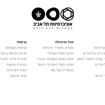
סגל ומינהלה
נגישות
יברסיטה
אגפים ומשרדי מינהלה
נגישות בקמפוס
יינים בלימודים
ארגון הסגל המנהלי
מניעה וטיפול בהטר
י קבלה לתואר ראשון
ארגון הסגל האקדמי הבכיר
הנחיות בדבר חוק ח
ימודים
ארגון הסגל האקדמי הזוטר
הצהרת נגישות
כניסה ל-My Tau
הגנת הפרטיות
 האישי
תנאי שימוש