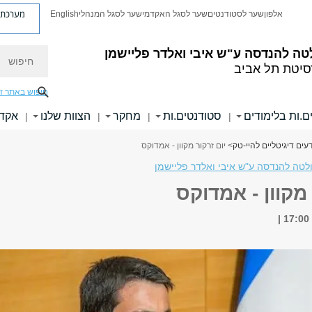
מערכת פ
אלפון
שער לסטודנטים
שער לסגל האקדמי
שער לסגל המנהלי
English
חיפוש
טה להנדסה
ע"ש איבי ואלדר פליישמן
סיטת תל אביב
חיפוש באתר ז
ם.ות בלימודים
סטודנטים.ות
מחקר
הצוות שלנו
אקדמ
|
|
|
|
עים דיגיטליים להיי-טק
> יום זרקור מקוון - אמדוקס
לטה להנדסה ע"ש איבי ואלדר פליישמן
 מקוון - אמדוקס