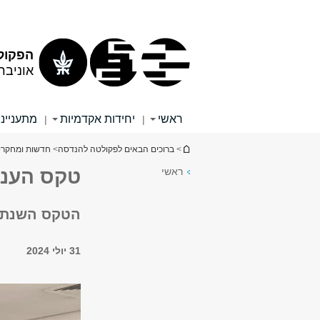
תוכן
תפריט
עליון
ראשי
הפקול
אוניבר
ראשי
יחידות אקדמיות
מתענייני
|
|
הינך נמצא כאן
>
ברוכים הבאים לפקולטה להנדסה
>
חדשות ומחקרי
ראשי
טקס הענקת "מלגות
הטקס השנתי 
31 יולי 2024