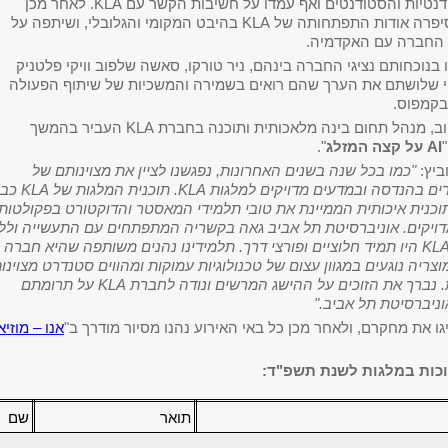
נטיות והסטודנטים ואף עמדו על חשיבות הקשר עם
KLA
. לאחר מכן
 סיפרה אודות התפתחותה של
KLA
בהיבט המקומי והגלובלי, ושיתפה על
החברה עם האקדמיה.
ו בנוכחותם נציגי החברה בינהם, ניר טורקו, סאשה שלפוב וויקי פלטניק
י שלושתם את הערך שהם רואים בשמירה והמשכיות של שיתוף הפעולה
בקמפוס.
ב, מנהל תחום בינה מלאכותית ותוכנה בחברת
KLA
העביר בהמשך
AI
על קצה המזלג
"
.
ביץ:
"כמו בכל שנה בשנים האחרונות, נפגשנו לציין את מצוינותם של
ים בהנדסה ובמדעים מדויקים למלגות
KLA
. תוכנית המלגות של
KLA
כבר
כנית איכותית הממיינת את טובי תלמידי המאסטר והדוקטורט בפקולטות
ויקים. אוניברסיטת תל אביב גאה בקשריה המתפתחים עם התעשייה ולל
KL
היו תמיד חלוציים ופורצי דרך. תלמידינו נהנים משותפה שהיא חברה
צריה נוגעים במגוון עצום של טכנולוגיות עמוקות ומהווים סטנדרט מצוינו
 נברך את הזוכים על ההישג המרשים ונודה לחברת
KLA
על תרומתם
ניברסיטת תל אביב."
ו את מחקרם, ולאחר מכן כל באי האירוע נהנו מסיור מודרך ב"
אנו – מוזיאו
זוכות במלגות לשנת תשפ"ד
:
תואר
שם