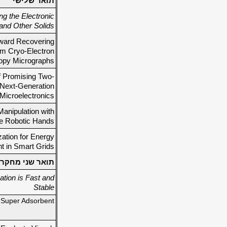
תואר שלישי
ng the Electronic
and Other Solids.
ward Recovering
rom Cryo-Electron
opy Micrographs
f Promising Two-
 Next-Generation
Microelectronics.
anipulation with
e Robotic Hands
ation for Energy
 in Smart Grids
תואר שני מחקרי
cation is Fast and
Stable
 Super Adsorbent