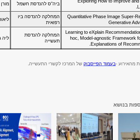
Exploring How to Improve and 
ביה"ס להנדסת חשמל
מורן 
L
Quantitative Phase Image Super-Re
המחלקה להנדסה ביו
ליאור
Generative Adv
רפואית
Learning to eXplain Recommendatio
המחלקה להנדסת
hoc, Model-agnostic Framework fo
ליה ג
תעשייה
Explanations of Recom
ת מהאירוע -
בעמוד הפייסבוק
של המרכז לקשרי התעשייה.
ספות בנושא