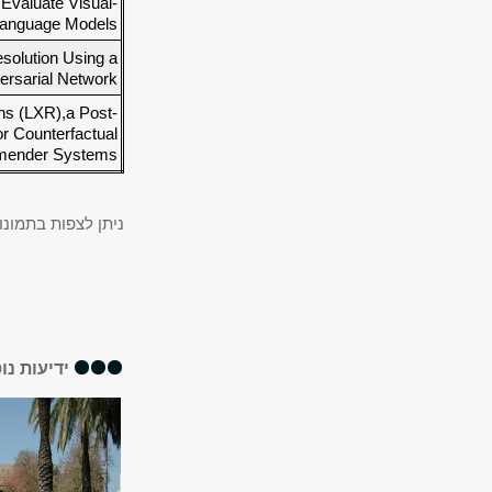
Evaluate Visual-
anguage Models.
solution Using a
ersarial Network
ns (LXR),a Post-
r Counterfactual
mender Systems.
ניתן לצפות בתמונו
ידיעות נו