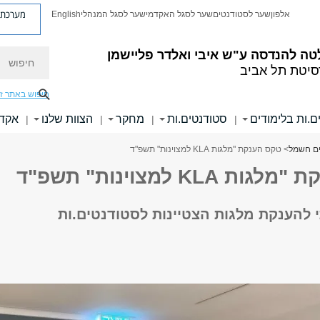
מערכת פ
אלפון
שער לסטודנטים
שער לסגל האקדמי
שער לסגל המנהלי
English
חיפוש
טה להנדסה
ע"ש איבי ואלדר פליישמן
סיטת תל אביב
חיפוש באתר ז
ם.ות בלימודים
סטודנטים.ות
מחקר
הצוות שלנו
אקדמ
|
|
|
|
ם חשמל
> טקס הענקת "מלגות KLA למצוינות" תשפ"ד
 KLA למצוינות" תשפ"ד
להענקת מלגות הצטיינות לסטודנטים.ות