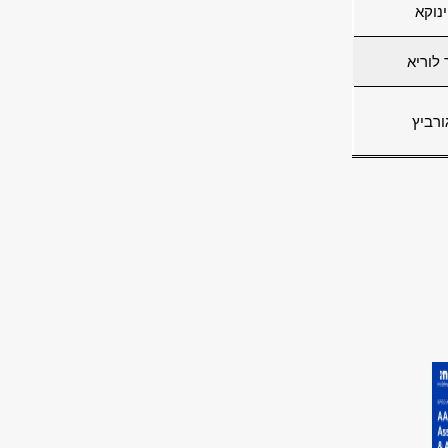
ינוקא
 לוריא
ורביץ