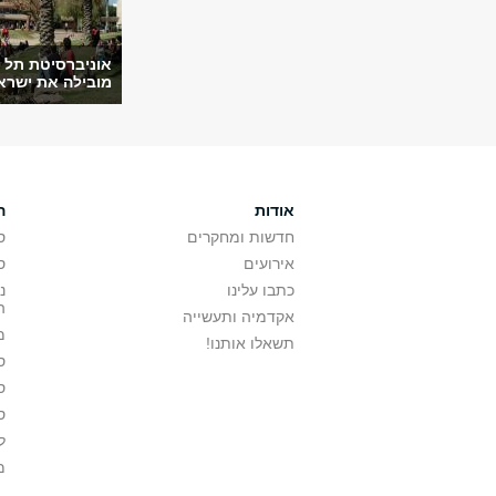
אוניברסיטת תל 
מובילה את ישראל
אודות
ה
חדשות ומחקרים
ס
אירועים
ס
כתבו עלינו
נ
ה
אקדמיה ותעשייה
מ
תשאלו אותנו!
ס
ס
ס
ל
מ