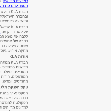
למדעים מדויקים
. 
הספר להנדסת חש
חברת
KLA
היא שו
ובחברה הישראלית
והשקעה באנשים וב
חברת
KLA
ישראל 
על קשר הדוק עם
ה
ללבה את נושא המ
רחבה של תחומים. 
שותפה פעילה בהנח
מחקר, אירועי גיוס,
אודות KLA
חברת LA
חדשנות בתהליכי ה
המובילים בעולם 
המודפסים. הודות ל
מהנדסים, ומדעני נ
טקס הענקת מלגו
הטקס נערך בהנחיי
ברכה של ראש המרכז
הפקולטה להנדסה פר
למדעים מדויקים וד"