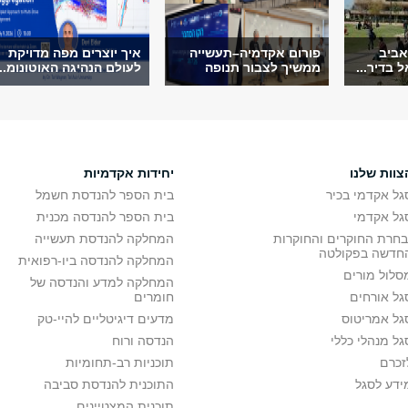
אביב
פורום אקדמיה–תעשייה
איך יוצרים מפה מדויקת
 בדיר...
ממשיך לצבור תנופה
לעולם הנהיגה האוטונומ...
צוות שלנו
יחידות אקדמיות
גל אקדמי בכיר
בית הספר להנדסת חשמל
גל אקדמי
בית הספר להנדסה מכנית
בחרת החוקרים והחוקרות
המחלקה להנדסת תעשייה
חדשה בפקולטה
המחלקה להנדסה ביו-רפואית
סלול מורים
המחלקה למדע והנדסה של
גל אורחים
חומרים
גל אמריטוס
מדעים דיגיטליים להיי-טק
גל מנהלי כללי
הנדסה ורוח
זכרם
תוכניות רב-תחומיות
ידע לסגל
התוכנית להנדסת סביבה
תוכנית המצטיינים