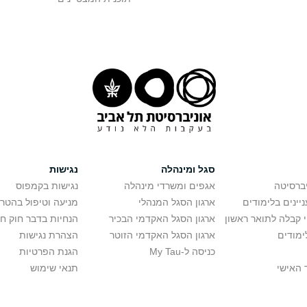
סגל ומינהלה
נגישות
יברסיטה
אגפים ומשרדי מינהלה
נגישות בקמפוס
יינים בלימודים
ארגון הסגל המנהלי
מניעה וטיפול בהטר
י קבלה לתואר ראשון
ארגון הסגל האקדמי הבכיר
הנחיות בדבר חוק ח
ימודים
ארגון הסגל האקדמי הזוטר
הצהרת נגישות
כניסה ל-My Tau
הגנת הפרטיות
 האישי
תנאי שימוש