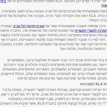
ראוי לציין כי קודם לכן העניקה
KLA
חסות לתוכנית המצטיינים.ות של
בית
מל
.
תפה משמעותית של אוניברסיטת תל אביב ומהווה גורם חשוב באקדמיה,
 כולה.
KLA
רואה את הקהילה לנגד עיניה, ומבינה את החשיבות של תרומ
דור העתיד.
הינה שותפה חשובה ומשמעותית מאד של
אוניברסיטת תל אביב
ושומרת
מרכז לקשרי תעשייה
של האוניברסיטה עוד מראשית ימיו. החברה אימצה
צוינות האקדמית ומשקיעה רבות בפיתוח הקשר עם האוניברסיטה בקשת
ראוי לציין כי מעבר לחסות השנתית עבור מלגות ההצטיינות, החברה אף
יית פרויקטי גמר של סטודנטים של הפקולטה להנדסה, תמיכה במעבדו
 הרצאות טכנולוגיות, מלגות ועוד
K מפתחת ציוד ושירותים פורצי דרך עבור תעשיית האלקטרוניקה, המאפשרים
ייצור. אנו מספקים פתרונות מתקדמים לבקרת תהליכים עבור היצרנים
בתחומי השבבים, המעגלים המשולבים, המארזים המתקדמים והמעגלים
שיתוף פעולה קרוב עם לקוחותינו, צוות המומחים שלנו, הכולל פיזיקאים,
תונים, מפתח ומייצר פתרונות אשר מניעים את העולם קדימה.
ת
KLA
למצוינות
ת יערית רחמים אברוצקי,
מנהלת המרכז לקשרי תעשייה, ונפתח בדברי
 לקשרי תעשייה של אוניברסיטת תל אביב, פרופ' דוד מנדלוביץ, דיקאן
ופ' נעם אליעז, פרופ' רון ליפשיץ,
סגן דיקאנית להוראה בפקולטה
ר ניר טורקו,
מנהל קבוצת פיזיקה בחברת
KLA
, אשר שיבחו את הישגיהם