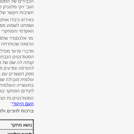
הכבירים של הסטוד
הגב' ויקי פלטניק
חשיבות הקשר של 
באירוע כיבדו אותנ
ושמחנו לשמוע מפ
האקדמי והמחקרי 
מר אלכסנדר שלפו
הרצאה שכותרתה "
מדברי פרופ' מנדלו
הסטודנטים הנבחר
קנתה לה שם של תו
להנדסה ומדעים מד
ספק הקשרים עם
A
עולמית מובילה שמו
בתעשייה העולמית.
לקידום המחקר באו
הסטודנטים.ות הציג
העם היהודי
"
ברכות לזוכים ול
נושא מחקר