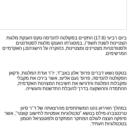
ביום רביעי (17.6) התקיים בפקולטה להנדסה טקס הענקת מלגות
הצטיינות לשנת תשפ"ו, במסגרתו הוענקו מלגות לסטודנטים
ולסטודנטיות מצטיינים ומצטיינות, כהוקרה על הישגיהם.ן האקדמיים
המרשימים.
בטקס נשאו דברים פרופ' אלון באב"ד, יו"ר ועדת המלגות, ודקאן
הפקולטה להנדסה, פרופ' נעם אליעז, אשר בירכו את מקבלי
ומקבלות המלגות והדגישו את חשיבות המצוינות האקדמית,
ההתמדה וההשקעה בדרך להובלת החדשנות והעשייה.
במהלך האירוע נהנו המשתתפים מהרצאתה של ד"ר סיוון
טרכטנברג-מילס בנושא
"
טכנולוגיות אופטיות לחישוב קוונטי
",
אשר
סיפקה הצצה לעולם המחקר המתקדם ולפוטנציאל הטמון
בטכנולוגיות העתיד
.