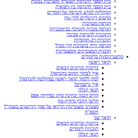
בית הספר להנדסת תעשייה ומערכות נבונות
בית הספר להנדסה ביו-רפואית
המחלקה למדע והנדסה של חומרים
מדעים דיגיטליים להיי-טק
הנדסת מערכות
הנדסה מכנית וחטיבה בביומכניקה
התוכנית להנדסת סביבה
תוכניות רב-תחומיות
הנדסה ורוח בתמיכת קרן מנדל
תוכנית המצטיינים והמצטיינות
מתעניינים/ות בלימודים
תואר ראשון
ברוכות וברוכים הבאים
איך לבחור תחום בהנדסה?
למה ללמוד תואר ראשון בפקולטה להנדסה?
איך נרשמים?
תנאי קבלה
קורס הכנה ובחינת סיווג בפיזיקה אפס
חדש! הקבץ מיוזיק-טק
מצטייני ומצטיינות הדקאן על סמך ההישגים בשנה"ל
תשפ"ה
תואר שני
ברוכות וברוכים הבאים
תוכניות לימודים
תנאי קבלה