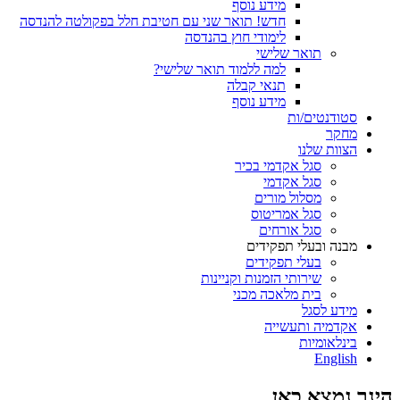
מידע נוסף
חדש! תואר שני עם חטיבת חלל בפקולטה להנדסה
לימודי חוץ בהנדסה
תואר שלישי
למה ללמוד תואר שלישי?
תנאי קבלה
מידע נוסף
סטודנטים/ות
מחקר
הצוות שלנו
סגל אקדמי בכיר
סגל אקדמי
מסלול מורים
סגל אמריטוס
סגל אורחים
מבנה ובעלי תפקידים
בעלי תפקידים
שירותי הזמנות וקניינות
בית מלאכה מכני
מידע לסגל
אקדמיה ותעשייה
בינלאומיות
English
הינך נמצא כאן