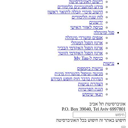
רישום לאוניברסיטה
מידע למתעניינים בלימודים
חישוב סיכויי קבלה לתואר ראשון
לוח שנת הלימודים
ידיעונים
כניסה לאזור האישי
סגל ומינהלה
אגפים ומשרדי מינהלה
ארגון הסגל המנהלי
ארגון הסגל האקדמי הבכיר
ארגון הסגל האקדמי הזוטר
כניסה ל-My Tau
נגישות
נגישות בקמפוס
מניעה וטיפול בהטרדה מינית
הנחיות בדבר חוק חופש המידע
הצהרת נגישות
הגנת הפרטיות
תנאי שימוש
אוניברסיטת תל אביב
P.O. Box 39040, Tel Aviv 6997801
חיפוש באתר זה
חיפוש בכל האוניברסיטה