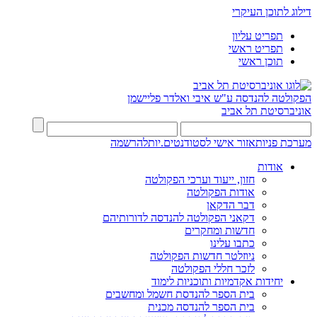
דילוג לתוכן העיקרי
תפריט עליון
תפריט ראשי
תוכן ראשי
הפקולטה להנדסה
ע"ש איבי ואלדר פליישמן
אוניברסיטת תל אביב
מערכת פניות
אזור אישי לסטודנטים.יות
להרשמה
אודות
חזון, ייעוד וערכי הפקולטה
אודות הפקולטה
דבר הדקאן
דקאני הפקולטה להנדסה לדורותיהם
חדשות ומחקרים
כתבו עלינו
ניוזלטר חדשות הפקולטה
לזכר חללי הפקולטה
יחידות אקדמיות ותוכניות לימוד
בית הספר להנדסת חשמל ומחשבים
בית הספר להנדסה מכנית