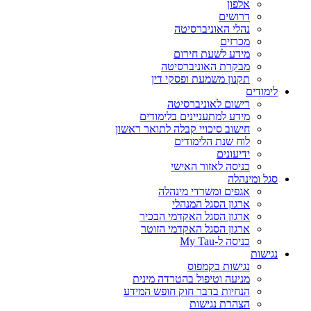
אלפון
דרושים
נהלי האוניברסיטה
מכרזים
מידע לשעת חירום
מבקרת האוניברסיטה
תקנון משמעת ופסקי דין
לימודים
רישום לאוניברסיטה
מידע למתעניינים בלימודים
חישוב סיכויי קבלה לתואר ראשון
לוח שנת הלימודים
ידיעונים
כניסה לאזור האישי
סגל ומינהלה
אגפים ומשרדי מינהלה
ארגון הסגל המנהלי
ארגון הסגל האקדמי הבכיר
ארגון הסגל האקדמי הזוטר
כניסה ל-My Tau
נגישות
נגישות בקמפוס
מניעה וטיפול בהטרדה מינית
הנחיות בדבר חוק חופש המידע
הצהרת נגישות