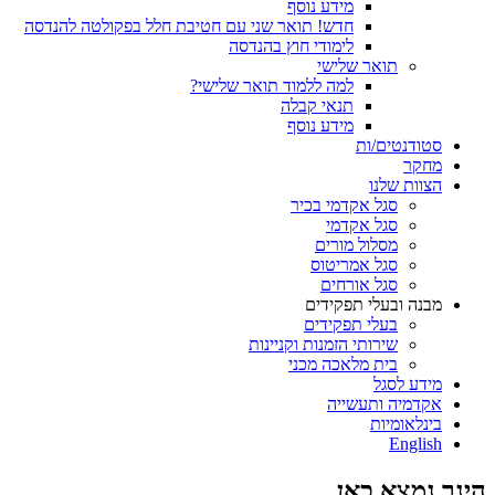
מידע נוסף
חדש! תואר שני עם חטיבת חלל בפקולטה להנדסה
לימודי חוץ בהנדסה
תואר שלישי
למה ללמוד תואר שלישי?
תנאי קבלה
מידע נוסף
סטודנטים/ות
מחקר
הצוות שלנו
סגל אקדמי בכיר
סגל אקדמי
מסלול מורים
סגל אמריטוס
סגל אורחים
מבנה ובעלי תפקידים
בעלי תפקידים
שירותי הזמנות וקניינות
בית מלאכה מכני
מידע לסגל
אקדמיה ותעשייה
בינלאומיות
English
הינך נמצא כאן