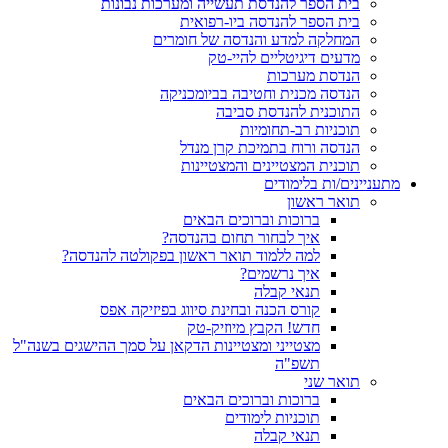
בית הספר להנדסת תעשייה ומערכות נבונות
בית הספר להנדסה ביו-רפואית
המחלקה למדע והנדסה של חומרים
מדעים דיגיטליים להיי-טק
הנדסת מערכות
הנדסה מכנית וחטיבה בביומכניקה
התוכנית להנדסת סביבה
תוכניות רב-תחומיות
הנדסה ורוח בתמיכת קרן מנדל
תוכנית המצטיינים והמצטיינות
מתעניינים/ות בלימודים
תואר ראשון
ברוכות וברוכים הבאים
איך לבחור תחום בהנדסה?
למה ללמוד תואר ראשון בפקולטה להנדסה?
איך נרשמים?
תנאי קבלה
קורס הכנה ובחינת סיווג בפיזיקה אפס
חדש! הקבץ מיוזיק-טק
מצטייני ומצטיינות הדקאן על סמך ההישגים בשנה"ל
תשפ"ה
תואר שני
ברוכות וברוכים הבאים
תוכניות לימודים
תנאי קבלה