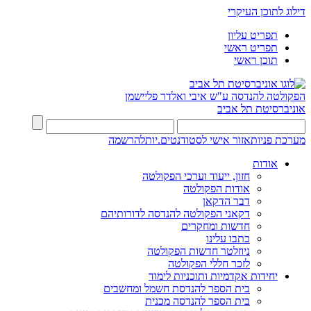
דילוג לתוכן העיקרי
תפריט עליון
תפריט ראשי
תוכן ראשי
הפקולטה להנדסה
ע"ש איבי ואלדר פליישמן
אוניברסיטת תל אביב
מערכת פניות
אזור אישי לסטודנטים.יות
להרשמה
אודות
חזון, ייעוד וערכי הפקולטה
אודות הפקולטה
דבר הדקאן
דקאני הפקולטה להנדסה לדורותיהם
חדשות ומחקרים
כתבו עלינו
ניוזלטר חדשות הפקולטה
לזכר חללי הפקולטה
יחידות אקדמיות ותוכניות לימוד
בית הספר להנדסת חשמל ומחשבים
בית הספר להנדסה מכנית