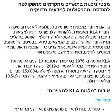
מצטיינים.ות בתארים מתקדמים
מהפקולטה
להנדסה ומהפקולטה למדעים מדויקים
בין אם מדובר במכונית אוטונומית, טכנולוגית
VR
או רובוטיקה
-
חברת
KLA
מאפשרת ללקוחותיה להפוך כל רעיון למציאות.
החברה מובילה את שוק המטרולוגיה העולמי, העוסק בתהליכי
מדידה ובדיקות של שבבים, שנמצאים, כידוע,
בבסיסם של מותגים
כמו נטפליקס, אמזון ואינטל, או מוצרים כגון המכונית האוטונומית,
מטוסים, לוויינים, משחקי מחשב, טלפונים ועוד.
KLA
הוקמה ב- 1976 בקליפורניה וכעבור 10 שנים הקימה את
הסניף הישראלי במגדל העמק. ב-2019 רכשה החברה את
אורבוטק הישראלית, וכעת היא מונה למעלה מ-15,000 עובדים
בכ-18 סניפים ברחבי העולם, והמחזור השנתי שלה מגיע לכ-10.5
מיליארד דולר.
אודות "מלגות
KLA
למצוינות"
קהל יעד:
סטודנטים.ות לתארים מתקדמים (תואר שני מחקרי או