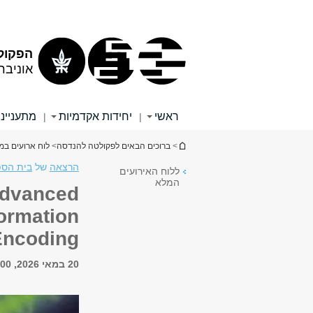
תוכן
תפריט
עליון
ראשי
הפקול
אוניבר
ראשי
יחידות אקדמיות
מתענייני
|
|
הינך נמצא כאן
>
ברוכים הבאים לפקולטה להנדסה
>
לוח ארועים ב
הרצאה
של
בית הספ
ללוח האירועים
המלא
Advanced
ormation
Encoding
20 במאי 2026, 13:00