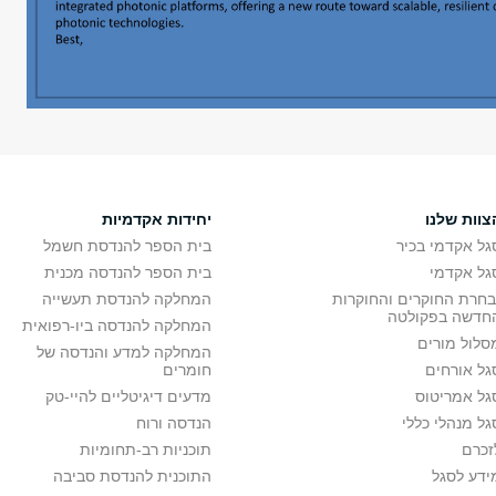
צוות שלנו
יחידות אקדמיות
גל אקדמי בכיר
בית הספר להנדסת חשמל
גל אקדמי
בית הספר להנדסה מכנית
בחרת החוקרים והחוקרות
המחלקה להנדסת תעשייה
חדשה בפקולטה
המחלקה להנדסה ביו-רפואית
סלול מורים
המחלקה למדע והנדסה של
גל אורחים
חומרים
גל אמריטוס
מדעים דיגיטליים להיי-טק
גל מנהלי כללי
הנדסה ורוח
זכרם
תוכניות רב-תחומיות
ידע לסגל
התוכנית להנדסת סביבה