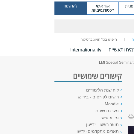
ניות
אזור אישי
להרשמה
לסטודנטים.יות
ה
חיפוש בכל האוניברסיטה
יה ותעשייה
Internationality
|
קישורים שימושיים
לוח שנת הלימודים
רישום לקורסים - בידינג
Moodle
מערכת שעות
מידע אישי
תואר ראשון- ידיעון
תארים מתקדמים- ידיעון