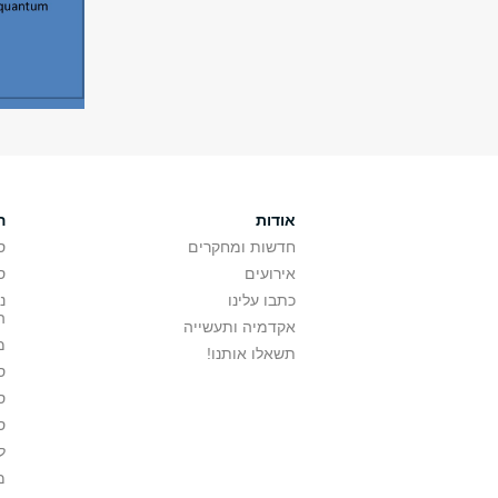
אודות
ה
חדשות ומחקרים
ס
אירועים
ס
כתבו עלינו
נ
ה
אקדמיה ותעשייה
מ
תשאלו אותנו!
ס
ס
ס
ל
מ