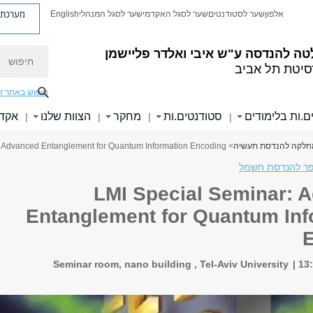
מערכת פ
אלפון
שער לסטודנטים
שער לסגל האקדמי
שער לסגל המנהלי
English
חיפוש
טה להנדסה
ע"ש איבי ואלדר פליישמן
סיטת תל אביב
חיפוש באתר ז
ם.ות בלימודים
סטודנטים.ות
מחקר
הצוות שלנו
אקדמ
|
|
|
|
מחלקה להנדסת תעשיה
> LMI Special Seminar: Advanced Entanglement for Quantum Information Encoding
ר להנדסת חשמל
LMI Special Seminar: 
Entanglement for Quantum Inf
Seminar room, nano building , Tel-Aviv University