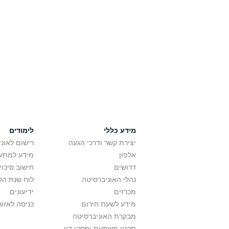
מידע כללי
לימודים
יצירת קשר ודרכי הגעה
רישום לאונ
אלפון
מידע למתענ
דרושים
חישוב סיכוי
נהלי האוניברסיטה
לוח שנת הל
מכרזים
ידיעונים
מידע לשעת חירום
כניסה לאזור
מבקרת האוניברסיטה
תקנון משמעת ופסקי דין