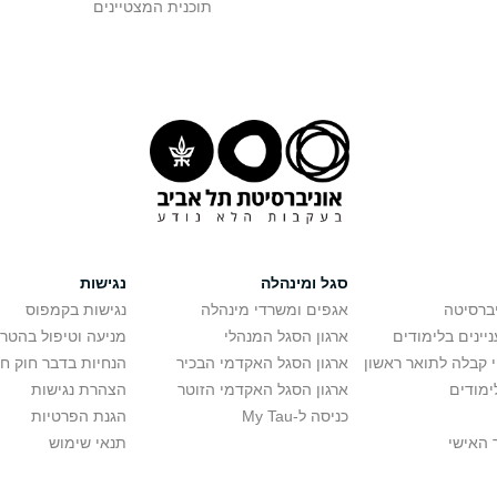
תוכנית המצטיינים
סגל ומינהלה
נגישות
יברסיטה
אגפים ומשרדי מינהלה
נגישות בקמפוס
יינים בלימודים
ארגון הסגל המנהלי
מניעה וטיפול בהטר
י קבלה לתואר ראשון
ארגון הסגל האקדמי הבכיר
הנחיות בדבר חוק ח
ימודים
ארגון הסגל האקדמי הזוטר
הצהרת נגישות
כניסה ל-My Tau
הגנת הפרטיות
 האישי
תנאי שימוש