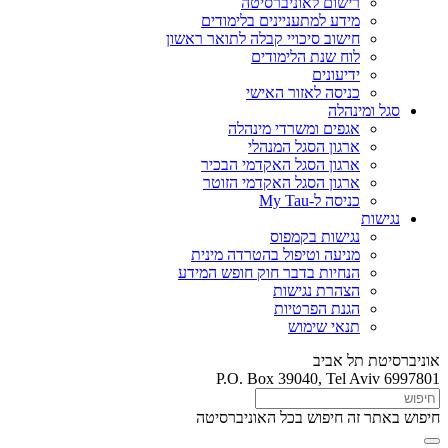
רישום לאוניברסיטה
מידע למתעניינים בלימודים
חישוב סיכויי קבלה לתואר ראשון
לוח שנת הלימודים
ידיעונים
כניסה לאזור האישי
סגל ומינהלה
אגפים ומשרדי מינהלה
ארגון הסגל המנהלי
ארגון הסגל האקדמי הבכיר
ארגון הסגל האקדמי הזוטר
כניסה ל-My Tau
נגישות
נגישות בקמפוס
מניעה וטיפול בהטרדה מינית
הנחיות בדבר חוק חופש המידע
הצהרת נגישות
הגנת הפרטיות
תנאי שימוש
אוניברסיטת תל אביב
P.O. Box 39040, Tel Aviv 6997801
חיפוש באתר זה
חיפוש בכל האוניברסיטה