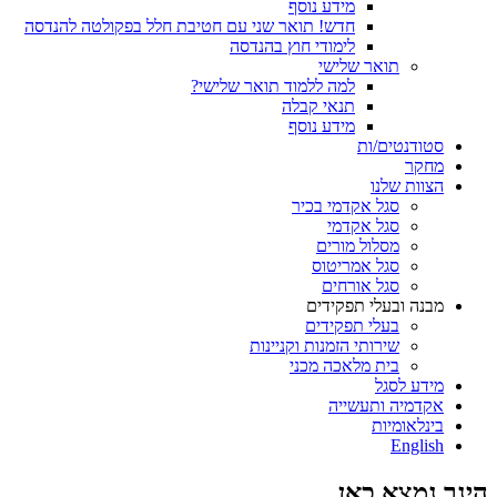
מידע נוסף
חדש! תואר שני עם חטיבת חלל בפקולטה להנדסה
לימודי חוץ בהנדסה
תואר שלישי
למה ללמוד תואר שלישי?
תנאי קבלה
מידע נוסף
סטודנטים/ות
מחקר
הצוות שלנו
סגל אקדמי בכיר
סגל אקדמי
מסלול מורים
סגל אמריטוס
סגל אורחים
מבנה ובעלי תפקידים
בעלי תפקידים
שירותי הזמנות וקניינות
בית מלאכה מכני
מידע לסגל
אקדמיה ותעשייה
בינלאומיות
English
הינך נמצא כאן