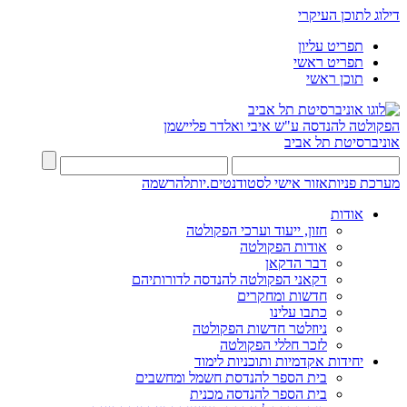
דילוג לתוכן העיקרי
תפריט עליון
תפריט ראשי
תוכן ראשי
הפקולטה להנדסה
ע"ש איבי ואלדר פליישמן
אוניברסיטת תל אביב
מערכת פניות
אזור אישי לסטודנטים.יות
להרשמה
אודות
חזון, ייעוד וערכי הפקולטה
אודות הפקולטה
דבר הדקאן
דקאני הפקולטה להנדסה לדורותיהם
חדשות ומחקרים
כתבו עלינו
ניוזלטר חדשות הפקולטה
לזכר חללי הפקולטה
יחידות אקדמיות ותוכניות לימוד
בית הספר להנדסת חשמל ומחשבים
בית הספר להנדסה מכנית