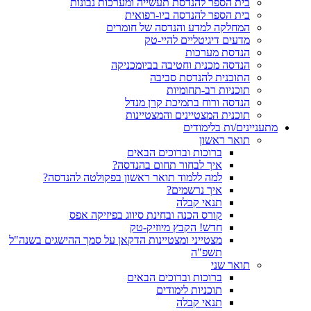
בית הספר להנדסת תעשייה ומערכות נבונות
בית הספר להנדסה ביו-רפואית
המחלקה למדע והנדסה של חומרים
מדעים דיגיטליים להיי-טק
הנדסת מערכות
הנדסה מכנית וחטיבה בביומכניקה
התוכנית להנדסת סביבה
תוכניות רב-תחומיות
הנדסה ורוח בתמיכת קרן מנדל
תוכנית המצטיינים והמצטיינות
מתעניינים/ות בלימודים
תואר ראשון
ברוכות וברוכים הבאים
איך לבחור תחום בהנדסה?
למה ללמוד תואר ראשון בפקולטה להנדסה?
איך נרשמים?
תנאי קבלה
קורס הכנה ובחינת סיווג בפיזיקה אפס
חדש! הקבץ מיוזיק-טק
מצטייני ומצטיינות הדקאן על סמך ההישגים בשנה"ל
תשפ"ה
תואר שני
ברוכות וברוכים הבאים
תוכניות לימודים
תנאי קבלה