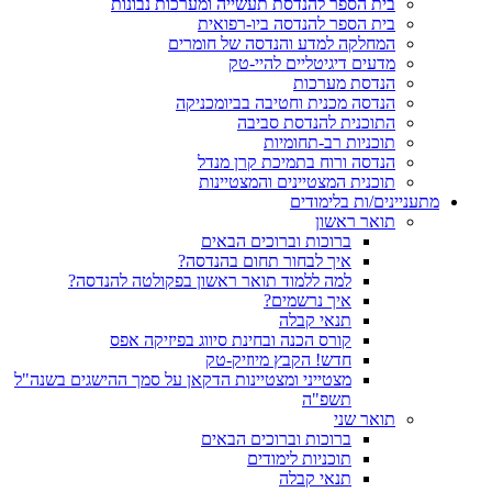
בית הספר להנדסת תעשייה ומערכות נבונות
בית הספר להנדסה ביו-רפואית
המחלקה למדע והנדסה של חומרים
מדעים דיגיטליים להיי-טק
הנדסת מערכות
הנדסה מכנית וחטיבה בביומכניקה
התוכנית להנדסת סביבה
תוכניות רב-תחומיות
הנדסה ורוח בתמיכת קרן מנדל
תוכנית המצטיינים והמצטיינות
מתעניינים/ות בלימודים
תואר ראשון
ברוכות וברוכים הבאים
איך לבחור תחום בהנדסה?
למה ללמוד תואר ראשון בפקולטה להנדסה?
איך נרשמים?
תנאי קבלה
קורס הכנה ובחינת סיווג בפיזיקה אפס
חדש! הקבץ מיוזיק-טק
מצטייני ומצטיינות הדקאן על סמך ההישגים בשנה"ל
תשפ"ה
תואר שני
ברוכות וברוכים הבאים
תוכניות לימודים
תנאי קבלה