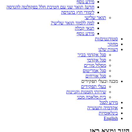
מידע נוסף
חדש! תואר שני עם חטיבת חלל בפקולטה להנדסה
לימודי חוץ בהנדסה
תואר שלישי
למה ללמוד תואר שלישי?
תנאי קבלה
מידע נוסף
סטודנטים/ות
מחקר
הצוות שלנו
סגל אקדמי בכיר
סגל אקדמי
מסלול מורים
סגל אמריטוס
סגל אורחים
מבנה ובעלי תפקידים
בעלי תפקידים
שירותי הזמנות וקניינות
בית מלאכה מכני
מידע לסגל
אקדמיה ותעשייה
בינלאומיות
English
הינך נמצא כאן