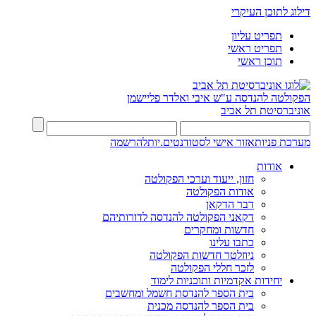
דילוג לתוכן העיקרי
תפריט עליון
תפריט ראשי
תוכן ראשי
הפקולטה להנדסה
ע"ש איבי ואלדר פליישמן
אוניברסיטת תל אביב
מערכת פניות
אזור אישי לסטודנטים.יות
להרשמה
אודות
חזון, ייעוד וערכי הפקולטה
אודות הפקולטה
דבר הדקאן
דקאני הפקולטה להנדסה לדורותיהם
חדשות ומחקרים
כתבו עלינו
ניוזלטר חדשות הפקולטה
לזכר חללי הפקולטה
יחידות אקדמיות ותוכניות לימוד
בית הספר להנדסת חשמל ומחשבים
בית הספר להנדסה מכנית