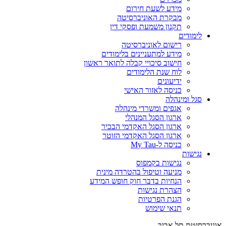
מידע לשעת חירום
מבקרת האוניברסיטה
תקנון משמעת ופסקי דין
לימודים
רישום לאוניברסיטה
מידע למתעניינים בלימודים
חישוב סיכויי קבלה לתואר ראשון
לוח שנת הלימודים
ידיעונים
כניסה לאזור האישי
סגל ומינהלה
אגפים ומשרדי מינהלה
ארגון הסגל המנהלי
ארגון הסגל האקדמי הבכיר
ארגון הסגל האקדמי הזוטר
כניסה ל-My Tau
נגישות
נגישות בקמפוס
מניעה וטיפול בהטרדה מינית
הנחיות בדבר חוק חופש המידע
הצהרת נגישות
הגנת הפרטיות
תנאי שימוש
אוניברסיטת תל אביב