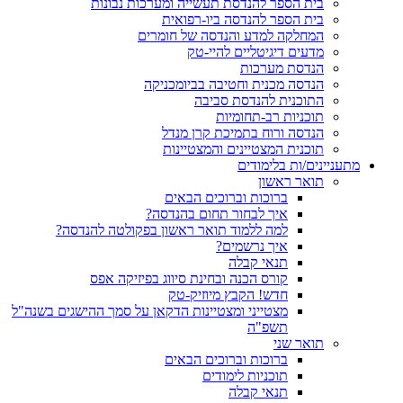
בית הספר להנדסת תעשייה ומערכות נבונות
בית הספר להנדסה ביו-רפואית
המחלקה למדע והנדסה של חומרים
מדעים דיגיטליים להיי-טק
הנדסת מערכות
הנדסה מכנית וחטיבה בביומכניקה
התוכנית להנדסת סביבה
תוכניות רב-תחומיות
הנדסה ורוח בתמיכת קרן מנדל
תוכנית המצטיינים והמצטיינות
מתעניינים/ות בלימודים
תואר ראשון
ברוכות וברוכים הבאים
איך לבחור תחום בהנדסה?
למה ללמוד תואר ראשון בפקולטה להנדסה?
איך נרשמים?
תנאי קבלה
קורס הכנה ובחינת סיווג בפיזיקה אפס
חדש! הקבץ מיוזיק-טק
מצטייני ומצטיינות הדקאן על סמך ההישגים בשנה"ל
תשפ"ה
תואר שני
ברוכות וברוכים הבאים
תוכניות לימודים
תנאי קבלה