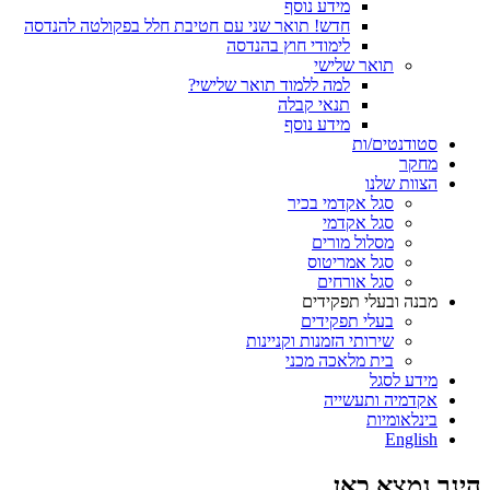
מידע נוסף
חדש! תואר שני עם חטיבת חלל בפקולטה להנדסה
לימודי חוץ בהנדסה
תואר שלישי
למה ללמוד תואר שלישי?
תנאי קבלה
מידע נוסף
סטודנטים/ות
מחקר
הצוות שלנו
סגל אקדמי בכיר
סגל אקדמי
מסלול מורים
סגל אמריטוס
סגל אורחים
מבנה ובעלי תפקידים
בעלי תפקידים
שירותי הזמנות וקניינות
בית מלאכה מכני
מידע לסגל
אקדמיה ותעשייה
בינלאומיות
English
הינך נמצא כאן