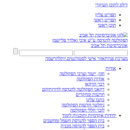
דילוג לתוכן העיקרי
תפריט עליון
תפריט ראשי
תוכן ראשי
הפקולטה להנדסה
ע"ש איבי ואלדר פליישמן
אוניברסיטת תל אביב
מערכת פניות
אזור אישי לסטודנטים.יות
להרשמה
אודות
חזון, ייעוד וערכי הפקולטה
אודות הפקולטה
דבר הדקאן
דקאני הפקולטה להנדסה לדורותיהם
חדשות ומחקרים
כתבו עלינו
ניוזלטר חדשות הפקולטה
לזכר חללי הפקולטה
יחידות אקדמיות ותוכניות לימוד
בית הספר להנדסת חשמל ומחשבים
בית הספר להנדסה מכנית