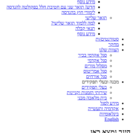
מידע נוסף
חדש! תואר שני עם חטיבת חלל בפקולטה להנדסה
לימודי חוץ בהנדסה
תואר שלישי
למה ללמוד תואר שלישי?
תנאי קבלה
מידע נוסף
סטודנטים/ות
מחקר
הצוות שלנו
סגל אקדמי בכיר
סגל אקדמי
מסלול מורים
סגל אמריטוס
סגל אורחים
מבנה ובעלי תפקידים
בעלי תפקידים
שירותי הזמנות וקניינות
בית מלאכה מכני
מידע לסגל
אקדמיה ותעשייה
בינלאומיות
English
הינך נמצא כאן