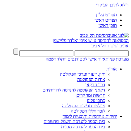
דילוג לתוכן העיקרי
תפריט עליון
תפריט ראשי
תוכן ראשי
הפקולטה להנדסה
ע"ש איבי ואלדר פליישמן
אוניברסיטת תל אביב
מערכת פניות
אזור אישי לסטודנטים.יות
להרשמה
אודות
חזון, ייעוד וערכי הפקולטה
אודות הפקולטה
דבר הדקאן
דקאני הפקולטה להנדסה לדורותיהם
חדשות ומחקרים
כתבו עלינו
ניוזלטר חדשות הפקולטה
לזכר חללי הפקולטה
יחידות אקדמיות ותוכניות לימוד
בית הספר להנדסת חשמל ומחשבים
בית הספר להנדסה מכנית