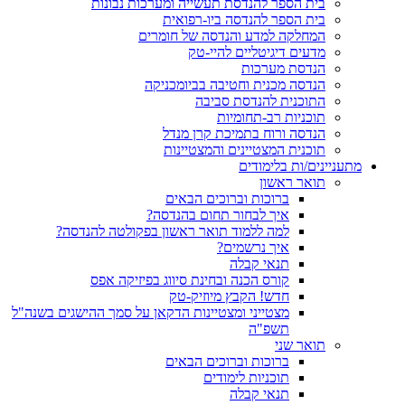
בית הספר להנדסת תעשייה ומערכות נבונות
בית הספר להנדסה ביו-רפואית
המחלקה למדע והנדסה של חומרים
מדעים דיגיטליים להיי-טק
הנדסת מערכות
הנדסה מכנית וחטיבה בביומכניקה
התוכנית להנדסת סביבה
תוכניות רב-תחומיות
הנדסה ורוח בתמיכת קרן מנדל
תוכנית המצטיינים והמצטיינות
מתעניינים/ות בלימודים
תואר ראשון
ברוכות וברוכים הבאים
איך לבחור תחום בהנדסה?
למה ללמוד תואר ראשון בפקולטה להנדסה?
איך נרשמים?
תנאי קבלה
קורס הכנה ובחינת סיווג בפיזיקה אפס
חדש! הקבץ מיוזיק-טק
מצטייני ומצטיינות הדקאן על סמך ההישגים בשנה"ל
תשפ"ה
תואר שני
ברוכות וברוכים הבאים
תוכניות לימודים
תנאי קבלה