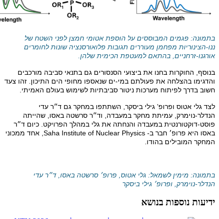
בתמונה: פגמים המבוססים על הוספת אטומי חמצן לפני השטח של
ננו-הצינוריות מפחמן מעוררים תגובות פלואורסנציה שונות לחומרים
אורגנו-זרחניים, בהתאם למעטפת הכימית שלהן.
בנוסף, החוקרות בחנו את ביצועי הסנסורים גם בתנאי סביבה מורכבים
והדגימו בהצלחה את פעולתם במי-ים שנאספו מחופי הים התיכון. זהו צעד
חשוב בדרך לפיתוח מערכות ניטור סביבתיות לשימוש בעולם האמיתי.
לצד גלי אטוס ופרופ’ גילי ביסקר, השתתפו במחקר גם ד״ר עדי
הנדלר-נוימרק, עמיתת מחקר במעבדה, וד״ר סרשטה באסו, שהייתה
פוסט-דוקטורנטית במעבדה והנחתה את גלי במהלך הפרויקט. כיום ד״ר
באסו היא פרופ׳ חבר ב-
Saha Institute of Nuclear Physics
, אחד ממכוני
המחקר המובילים בהודו
.
בתמונה: מימין לשמאל: גלי אטוס, פרופ׳ סרשטה באסו, ד״ר עדי
הנדלר-נוימרק, ופרופ׳ גילי ביסקר
ידיעות נוספות בנושא