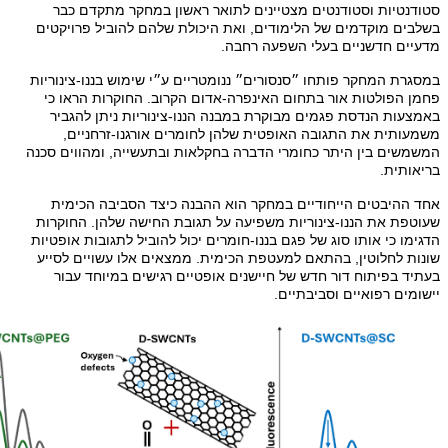
סטודנטיות וסטודנטים מצטיינים לתואר ראשון במחקר מתקדם כבר
בשלבים מוקדמים של הלימודים, ואת היכולת שלהם להוביל פרויקטים
מדעיים חדשניים בעלי השפעה רחבה
.
במסגרת המחקר פותחו ״סנסורים״ ננומטריים ע״י שימוש בננו-צינוריות
פחמן הפולטות אור בתחום האינפרה-אדום הקרוב. החוקרות הראו כי
באמצעות הנדסת פגמים מבוקרת במבנה הננו-צינוריות ניתן להגביר
משמעותית את התגובה האופטית שלהן לחומרים אורגנו-זרחניים,
המשמשים בין היתר כחומרי הדברה בחקלאות ובתעשייה, ומהווים סכנה
בריאותית.
אחד ההיבטים הייחודיים במחקר הוא ההבנה כיצד הסביבה הכימית
שעוטפת את הננו-צינוריות משפיעה על תגובת החישה שלהן. החוקרות
הדגימו כי אותו סוג של פגם בננו-חומרים יכול להוביל לתגובות אופטיות
שונות לחלוטין, בהתאם למעטפת הכימית. ממצאים אלו עשויים לסייע
בעתיד בפיתוח דור חדש של חיישנים אופטיים רגישים במיוחד עבור
יישומים רפואיים וסביבתיים.