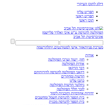
דילוג לתוכן העיקרי
תפריט עליון
תפריט ראשי
תוכן ראשי
הפקולטה להנדסה
ע"ש איבי ואלדר פליישמן
אוניברסיטת תל אביב
מערכת פניות
אזור אישי לסטודנטים.יות
להרשמה
אודות
חזון, ייעוד וערכי הפקולטה
אודות הפקולטה
דבר הדקאן
דקאני הפקולטה להנדסה לדורותיהם
חדשות ומחקרים
כתבו עלינו
ניוזלטר חדשות הפקולטה
לזכר חללי הפקולטה
יחידות אקדמיות ותוכניות לימוד
בית הספר להנדסת חשמל ומחשבים
בית הספר להנדסה מכנית