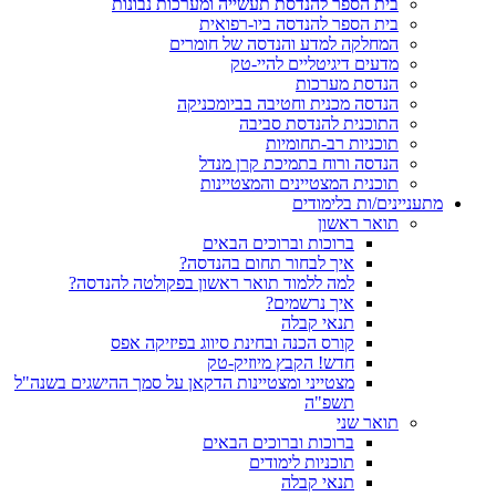
בית הספר להנדסת תעשייה ומערכות נבונות
בית הספר להנדסה ביו-רפואית
המחלקה למדע והנדסה של חומרים
מדעים דיגיטליים להיי-טק
הנדסת מערכות
הנדסה מכנית וחטיבה בביומכניקה
התוכנית להנדסת סביבה
תוכניות רב-תחומיות
הנדסה ורוח בתמיכת קרן מנדל
תוכנית המצטיינים והמצטיינות
מתעניינים/ות בלימודים
תואר ראשון
ברוכות וברוכים הבאים
איך לבחור תחום בהנדסה?
למה ללמוד תואר ראשון בפקולטה להנדסה?
איך נרשמים?
תנאי קבלה
קורס הכנה ובחינת סיווג בפיזיקה אפס
חדש! הקבץ מיוזיק-טק
מצטייני ומצטיינות הדקאן על סמך ההישגים בשנה"ל
תשפ"ה
תואר שני
ברוכות וברוכים הבאים
תוכניות לימודים
תנאי קבלה