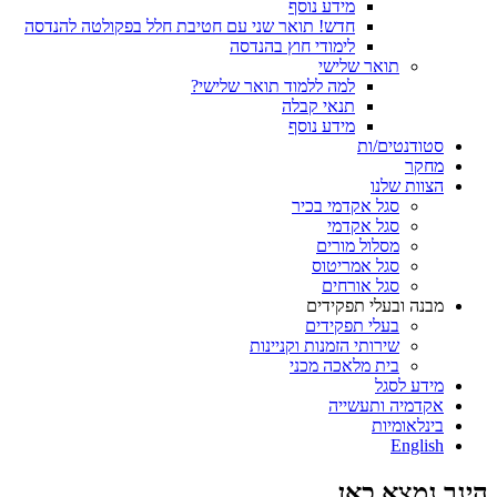
מידע נוסף
חדש! תואר שני עם חטיבת חלל בפקולטה להנדסה
לימודי חוץ בהנדסה
תואר שלישי
למה ללמוד תואר שלישי?
תנאי קבלה
מידע נוסף
סטודנטים/ות
מחקר
הצוות שלנו
סגל אקדמי בכיר
סגל אקדמי
מסלול מורים
סגל אמריטוס
סגל אורחים
מבנה ובעלי תפקידים
בעלי תפקידים
שירותי הזמנות וקניינות
בית מלאכה מכני
מידע לסגל
אקדמיה ותעשייה
בינלאומיות
English
הינך נמצא כאן