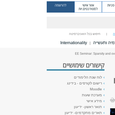
ניות
אזור אישי
להרשמה
לסטודנטים.יות
ה
חיפוש בכל האוניברסיטה
יה ותעשייה
Internationality
|
קישורים שימושיים
לוח שנת הלימודים
רישום לקורסים - בידינג
Moodle
מערכת שעות
מידע אישי
תואר ראשון- ידיעון
תארים מתקדמים- ידיעון