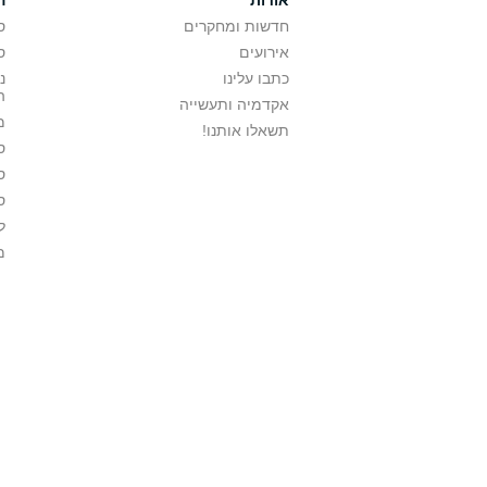
אודות
ה
חדשות ומחקרים
ס
אירועים
ס
כתבו עלינו
נ
ה
אקדמיה ותעשייה
מ
תשאלו אותנו!
ס
ס
ס
ל
מ