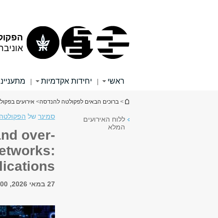
תוכן
תפריט
עליון
ראשי
הפקול
אוניבר
ראשי
יחידות אקדמיות
מתענייני
|
|
הינך נמצא כאן
>
ברוכים הבאים לפקולטה להנדסה
>
אירועים בפקו
סמינר
של
הפקולטה 
ללוח האירועים
המלא
and over-
networks:
ications
27 במאי 2026, 15:00