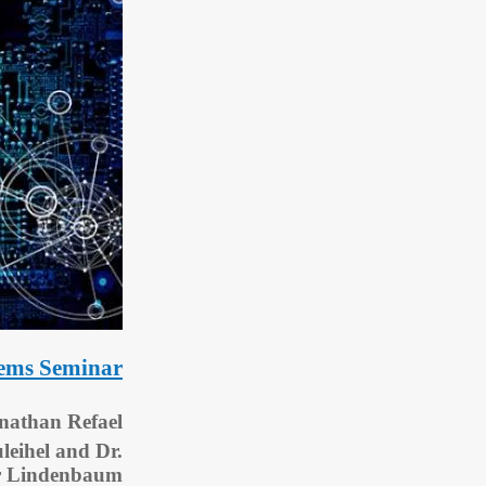
tems Seminar
nathan Refael
eihel and Dr.
r Lindenbaum