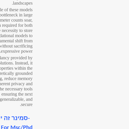
landscapes.
ale of these models
bottleneck in large
ameter counts soar,
 required for both
 necessity to store
dational models to
amental shift from
without sacrificing
expressive power.
ndancy provided by
utions. Instead, it
operties within the
retically grounded
ing, reduce memory
herent privacy and
the necessary tools
 ensuring the next
 generalizable, and
secure.
-סמינר זה י
r For Msc/Phd