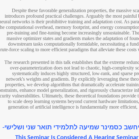
Despite these favorable generalization properties, the massive sc
introduces profound practical challenges. Arguably the most painful 
neural networks is their prohibitive training and adaptation cost. As par
the computational overhead, memory footprint, and energy consumption
pre-training and fine-tuning become increasingly unsustainable. The
massive optimizer states and gradients makes the adaptation of foun
downstream tasks computationally formidable, necessitating a fund
rute-force scaling to more efficient paradigms that alleviate these costs 
The research presented in this talk establishes that the extreme redu
over-parameterization does not lead to chaotic, high-complexity sol
systematically induces highly structured, low-rank, and sparse pr
network's weights and gradients. By explicitly leveraging these theo
properties, we develop algorithms that dramatically accelerate train
onstraints, enhance model generalization, and rigorously characterize in
curity vulnerabilities. Ultimately, these theoretical foundations provide 
to scale deep learning systems beyond current hardware limitations,
generation of artificial intelligence is fundamentally more efficient,
יחשב כסמינר שמיעה לתלמידי תואר שני ושלישי-
This Seminar Is Considered A Hearing Semina