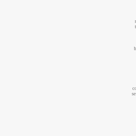
b
c
se