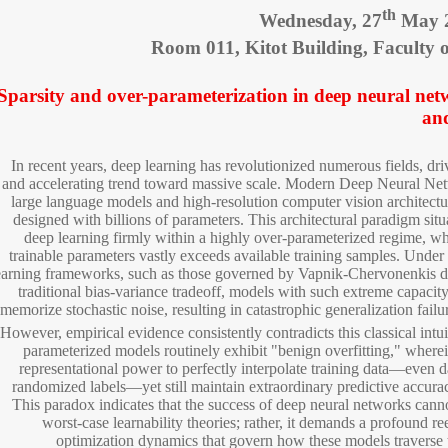
th
Wednesday, 27
May 2
Room 011, Kitot Building, Faculty 
Sparsity and over-parameterization in deep neural ne
an
In recent years, deep learning has revolutionized numerous fields, dri
and accelerating trend toward massive scale. Modern Deep Neural Net
large language models and high-resolution computer vision architect
designed with billions of parameters. This architectural paradigm sit
deep learning firmly within a highly over-parameterized regime, w
trainable parameters vastly exceeds available training samples. Under cl
earning frameworks, such as those governed by Vapnik-Chervonenkis d
traditional bias-variance tradeoff, models with such extreme capacit
memorize stochastic noise, resulting in catastrophic generalization failu
However, empirical evidence consistently contradicts this classical intu
parameterized models routinely exhibit "benign overfitting," wherei
representational power to perfectly interpolate training data—even d
randomized labels—yet still maintain extraordinary predictive accurac
This paradox indicates that the success of deep neural networks cann
worst-case learnability theories; rather, it demands a profound r
optimization dynamics that govern how these models traverse 