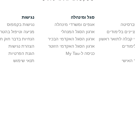
סגל ומינהלה
נגישות
יברסיטה
אגפים ומשרדי מינהלה
נגישות בקמפוס
יינים בלימודים
ארגון הסגל המנהלי
מניעה וטיפול בהטר
י קבלה לתואר ראשון
ארגון הסגל האקדמי הבכיר
הנחיות בדבר חוק ח
ימודים
ארגון הסגל האקדמי הזוטר
הצהרת נגישות
כניסה ל-My Tau
הגנת הפרטיות
 האישי
תנאי שימוש