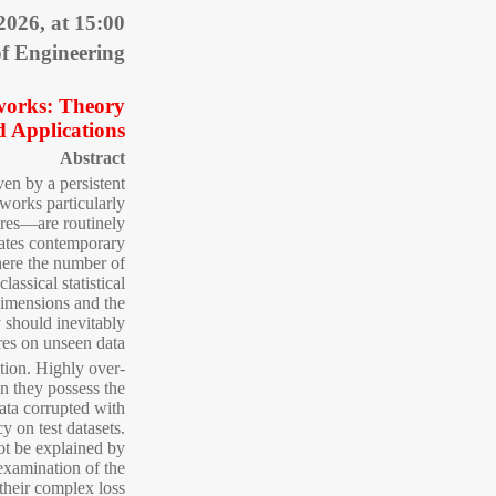
026, at 15:00
of Engineering
tworks: Theory
d Applications
Abstract
ven by a persistent
works particularly
ures—are routinely
uates contemporary
here the number of
assical statistical
imensions and the
y should inevitably
res on unseen data.
ition. Highly over-
n they possess the
ata corrupted with
y on test datasets.
ot be explained by
eexamination of the
their complex loss