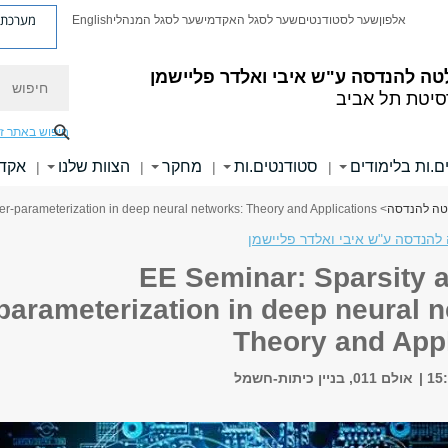
מערכת פ
אלפון
שער לסטודנטים
שער לסגל האקדמי
שער לסגל המנהלי
English
חיפוש
טה להנדסה
ע"ש איבי ואלדר פליישמן
סיטת תל אביב
חיפוש באתר ז
ם.ות בלימודים
סטודנטים.ות
מחקר
הצוות שלנו
אקדמ
|
|
|
|
לטה להנדסה
> EE Seminar: Sparsity and over-parameterization in deep neural networks: Theory and Applications
להנדסה ע"ש איבי ואלדר פליישמן
EE Seminar: Sparsity 
parameterization in deep neural 
Theory and Appl
אולם 011, בניין כיתות-חשמל