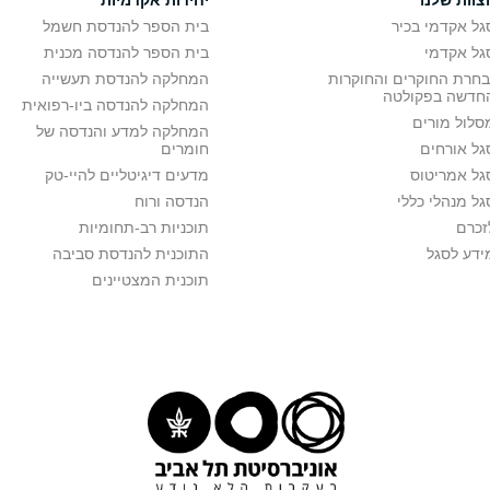
צוות שלנו
יחידות אקדמיות
גל אקדמי בכיר
בית הספר להנדסת חשמל
גל אקדמי
בית הספר להנדסה מכנית
בחרת החוקרים והחוקרות
המחלקה להנדסת תעשייה
חדשה בפקולטה
המחלקה להנדסה ביו-רפואית
סלול מורים
המחלקה למדע והנדסה של
גל אורחים
חומרים
גל אמריטוס
מדעים דיגיטליים להיי-טק
גל מנהלי כללי
הנדסה ורוח
זכרם
תוכניות רב-תחומיות
ידע לסגל
התוכנית להנדסת סביבה
תוכנית המצטיינים