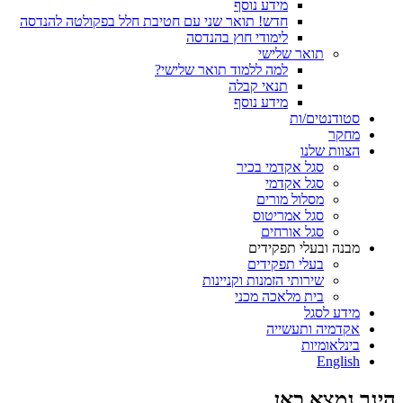
מידע נוסף
חדש! תואר שני עם חטיבת חלל בפקולטה להנדסה
לימודי חוץ בהנדסה
תואר שלישי
למה ללמוד תואר שלישי?
תנאי קבלה
מידע נוסף
סטודנטים/ות
מחקר
הצוות שלנו
סגל אקדמי בכיר
סגל אקדמי
מסלול מורים
סגל אמריטוס
סגל אורחים
מבנה ובעלי תפקידים
בעלי תפקידים
שירותי הזמנות וקניינות
בית מלאכה מכני
מידע לסגל
אקדמיה ותעשייה
בינלאומיות
English
הינך נמצא כאן