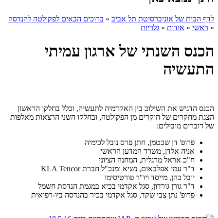
לדף הבית של אוניברסיטת תל אביב
»
ברוכים הבאים לפקולטה להנדסה
»
ראשי
»
אודות
»
גלריות
הכנס השנתי של ארגון עמיתי
התעשיה
הכנס הדגיש את השילוב בין האקדמיה לתעשיה, וכלל בחלקו הראשון
הצגת מחקרים של חוקרים מן הפקולטה, ובחלקו השני הרצאות מאלפות
של דוברים מובילים:
פרופ' דן שכטמן, חתן פרס נובל לכימיה
אניה אלדן, משרד המדען הראשי
ח"כ אראל מרגלית, המחנה הציוני
ד"ר עמי אפלבאום, נשיא ומנכ"ל חברת
KLA Tencor
יובל כהן, מייסד ויו"ר פורטיסימו
ד"ר גורן גורדון, סגל אקדמי בכיא במגמת הנדסת חשמל
פרופ' נתן צבי שקד, סגל אקדמי בכיר בהנדסה ביו-רפואית