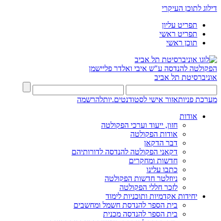
דילוג לתוכן העיקרי
תפריט עליון
תפריט ראשי
תוכן ראשי
הפקולטה להנדסה
ע"ש איבי ואלדר פליישמן
אוניברסיטת תל אביב
מערכת פניות
אזור אישי לסטודנטים.יות
להרשמה
אודות
חזון, ייעוד וערכי הפקולטה
אודות הפקולטה
דבר הדקאן
דקאני הפקולטה להנדסה לדורותיהם
חדשות ומחקרים
כתבו עלינו
ניוזלטר חדשות הפקולטה
לזכר חללי הפקולטה
יחידות אקדמיות ותוכניות לימוד
בית הספר להנדסת חשמל ומחשבים
בית הספר להנדסה מכנית