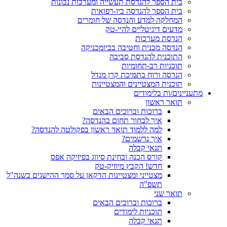
בית הספר להנדסת תעשייה ומערכות נבונות
בית הספר להנדסה ביו-רפואית
המחלקה למדע והנדסה של חומרים
מדעים דיגיטליים להיי-טק
הנדסת מערכות
הנדסה מכנית וחטיבה בביומכניקה
התוכנית להנדסת סביבה
תוכניות רב-תחומיות
הנדסה ורוח בתמיכת קרן מנדל
תוכנית המצטיינים והמצטיינות
מתעניינים/ות בלימודים
תואר ראשון
ברוכות וברוכים הבאים
איך לבחור תחום בהנדסה?
למה ללמוד תואר ראשון בפקולטה להנדסה?
איך נרשמים?
תנאי קבלה
קורס הכנה ובחינת סיווג בפיזיקה אפס
חדש! הקבץ מיוזיק-טק
מצטייני ומצטיינות הדקאן על סמך ההישגים בשנה"ל
תשפ"ה
תואר שני
ברוכות וברוכים הבאים
תוכניות לימודים
תנאי קבלה