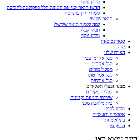
מידע נוסף
חדש! תואר שני עם חטיבת חלל בפקולטה להנדסה
לימודי חוץ בהנדסה
תואר שלישי
למה ללמוד תואר שלישי?
תנאי קבלה
מידע נוסף
סטודנטים/ות
מחקר
הצוות שלנו
סגל אקדמי בכיר
סגל אקדמי
מסלול מורים
סגל אמריטוס
סגל אורחים
מבנה ובעלי תפקידים
בעלי תפקידים
שירותי הזמנות וקניינות
בית מלאכה מכני
מידע לסגל
אקדמיה ותעשייה
בינלאומיות
English
הינך נמצא כאן