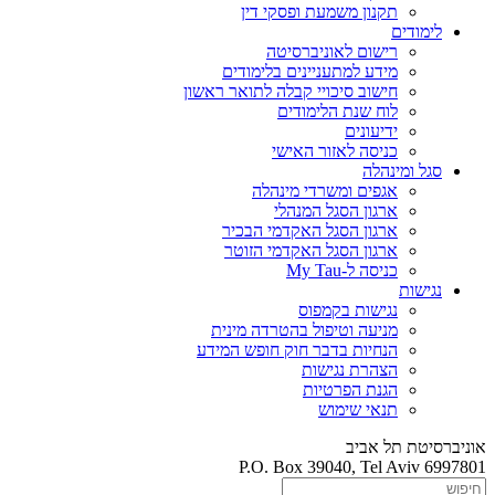
תקנון משמעת ופסקי דין
לימודים
רישום לאוניברסיטה
מידע למתעניינים בלימודים
חישוב סיכויי קבלה לתואר ראשון
לוח שנת הלימודים
ידיעונים
כניסה לאזור האישי
סגל ומינהלה
אגפים ומשרדי מינהלה
ארגון הסגל המנהלי
ארגון הסגל האקדמי הבכיר
ארגון הסגל האקדמי הזוטר
כניסה ל-My Tau
נגישות
נגישות בקמפוס
מניעה וטיפול בהטרדה מינית
הנחיות בדבר חוק חופש המידע
הצהרת נגישות
הגנת הפרטיות
תנאי שימוש
אוניברסיטת תל אביב
P.O. Box 39040, Tel Aviv 6997801