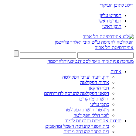
דילוג לתוכן העיקרי
תפריט עליון
תפריט ראשי
תוכן ראשי
הפקולטה להנדסה
ע"ש איבי ואלדר פליישמן
אוניברסיטת תל אביב
מערכת פניות
אזור אישי לסטודנטים.יות
להרשמה
אודות
חזון, ייעוד וערכי הפקולטה
אודות הפקולטה
דבר הדקאן
דקאני הפקולטה להנדסה לדורותיהם
חדשות ומחקרים
כתבו עלינו
ניוזלטר חדשות הפקולטה
לזכר חללי הפקולטה
יחידות אקדמיות ותוכניות לימוד
בית הספר להנדסת חשמל ומחשבים
בית הספר להנדסה מכנית