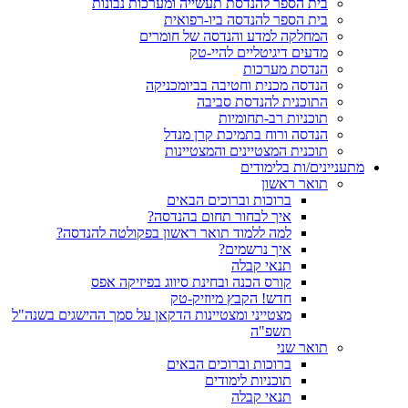
בית הספר להנדסת תעשייה ומערכות נבונות
בית הספר להנדסה ביו-רפואית
המחלקה למדע והנדסה של חומרים
מדעים דיגיטליים להיי-טק
הנדסת מערכות
הנדסה מכנית וחטיבה בביומכניקה
התוכנית להנדסת סביבה
תוכניות רב-תחומיות
הנדסה ורוח בתמיכת קרן מנדל
תוכנית המצטיינים והמצטיינות
מתעניינים/ות בלימודים
תואר ראשון
ברוכות וברוכים הבאים
איך לבחור תחום בהנדסה?
למה ללמוד תואר ראשון בפקולטה להנדסה?
איך נרשמים?
תנאי קבלה
קורס הכנה ובחינת סיווג בפיזיקה אפס
חדש! הקבץ מיוזיק-טק
מצטייני ומצטיינות הדקאן על סמך ההישגים בשנה"ל
תשפ"ה
תואר שני
ברוכות וברוכים הבאים
תוכניות לימודים
תנאי קבלה