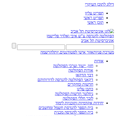
דילוג לתוכן העיקרי
תפריט עליון
תפריט ראשי
תוכן ראשי
הפקולטה להנדסה
ע"ש איבי ואלדר פליישמן
אוניברסיטת תל אביב
מערכת פניות
אזור אישי לסטודנטים.יות
להרשמה
אודות
חזון, ייעוד וערכי הפקולטה
אודות הפקולטה
דבר הדקאן
דקאני הפקולטה להנדסה לדורותיהם
חדשות ומחקרים
כתבו עלינו
ניוזלטר חדשות הפקולטה
לזכר חללי הפקולטה
יחידות אקדמיות ותוכניות לימוד
בית הספר להנדסת חשמל ומחשבים
בית הספר להנדסה מכנית