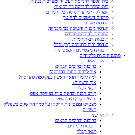
בית הספר להנדסת תעשייה ומערכות נבונות
בית הספר להנדסה ביו-רפואית
המחלקה למדע והנדסה של חומרים
מדעים דיגיטליים להיי-טק
הנדסת מערכות
הנדסה מכנית וחטיבה בביומכניקה
התוכנית להנדסת סביבה
תוכניות רב-תחומיות
הנדסה ורוח בתמיכת קרן מנדל
תוכנית המצטיינים והמצטיינות
מתעניינים/ות בלימודים
תואר ראשון
ברוכות וברוכים הבאים
איך לבחור תחום בהנדסה?
למה ללמוד תואר ראשון בפקולטה להנדסה?
איך נרשמים?
תנאי קבלה
קורס הכנה ובחינת סיווג בפיזיקה אפס
חדש! הקבץ מיוזיק-טק
מצטייני ומצטיינות הדקאן על סמך ההישגים בשנה"ל
תשפ"ה
תואר שני
ברוכות וברוכים הבאים
תוכניות לימודים
תנאי קבלה