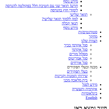
מידע נוסף
חדש! תואר שני עם חטיבת חלל בפקולטה להנדסה
לימודי חוץ בהנדסה
תואר שלישי
למה ללמוד תואר שלישי?
תנאי קבלה
מידע נוסף
סטודנטים/ות
מחקר
הצוות שלנו
סגל אקדמי בכיר
סגל אקדמי
מסלול מורים
סגל אמריטוס
סגל אורחים
מבנה ובעלי תפקידים
בעלי תפקידים
שירותי הזמנות וקניינות
בית מלאכה מכני
מידע לסגל
אקדמיה ותעשייה
בינלאומיות
English
הינך נמצא כאן