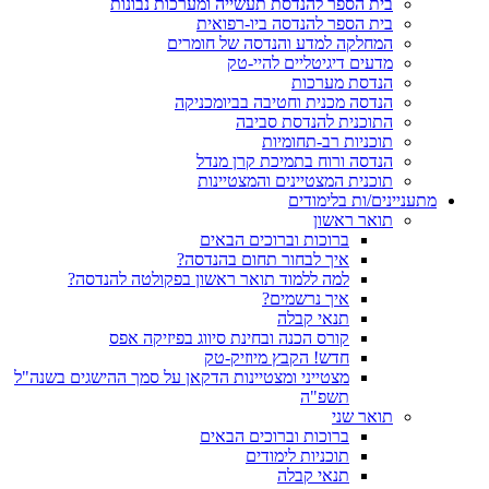
בית הספר להנדסת תעשייה ומערכות נבונות
בית הספר להנדסה ביו-רפואית
המחלקה למדע והנדסה של חומרים
מדעים דיגיטליים להיי-טק
הנדסת מערכות
הנדסה מכנית וחטיבה בביומכניקה
התוכנית להנדסת סביבה
תוכניות רב-תחומיות
הנדסה ורוח בתמיכת קרן מנדל
תוכנית המצטיינים והמצטיינות
מתעניינים/ות בלימודים
תואר ראשון
ברוכות וברוכים הבאים
איך לבחור תחום בהנדסה?
למה ללמוד תואר ראשון בפקולטה להנדסה?
איך נרשמים?
תנאי קבלה
קורס הכנה ובחינת סיווג בפיזיקה אפס
חדש! הקבץ מיוזיק-טק
מצטייני ומצטיינות הדקאן על סמך ההישגים בשנה"ל
תשפ"ה
תואר שני
ברוכות וברוכים הבאים
תוכניות לימודים
תנאי קבלה