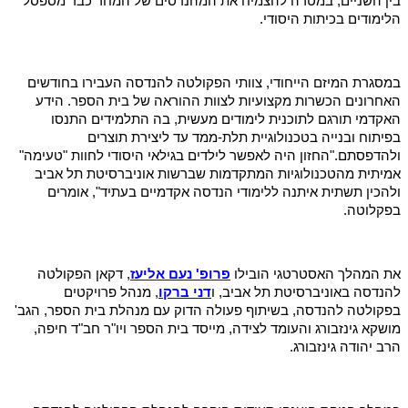
בין השניים, במטרה להצמיח את המהנדסים של המחר כבר מספסל
הלימודים בכיתות היסודי.
במסגרת המיזם הייחודי, צוותי הפקולטה להנדסה העבירו בחודשים
האחרונים הכשרות מקצועיות לצוות ההוראה של בית הספר. הידע
האקדמי תורגם לתוכנית לימודים מעשית, בה התלמידים התנסו
בפיתוח ובנייה בטכנולוגיית תלת-ממד עד ליצירת תוצרים
ולהדפסתם."החזון היה לאפשר לילדים בגילאי היסודי לחוות "טעימה"
אמיתית מהטכנולוגיות המתקדמות שברשות אוניברסיטת תל אביב
ולהכין תשתית איתנה ללימודי הנדסה אקדמיים בעתיד", אומרים
בפקלוטה.
את המהלך האסטרטגי הובילו
פרופ' נעם אליעז
, דקאן הפקולטה
להנדסה באוניברסיטת תל אביב, ו
דני ברקו
, מנהל פרויקטים
בפקולטה להנדסה, בשיתוף פעולה הדוק עם מנהלת בית הספר, הגב'
מושקא גינזבורג והעומד לצידה, מייסד בית הספר ויו"ר חב"ד חיפה,
הרב יהודה גינזבורג.