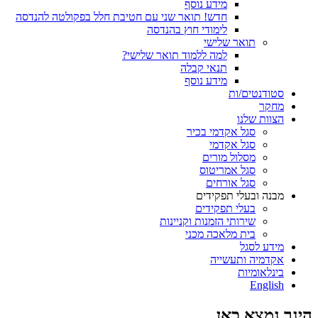
מידע נוסף
חדש! תואר שני עם חטיבת חלל בפקולטה להנדסה
לימודי חוץ בהנדסה
תואר שלישי
למה ללמוד תואר שלישי?
תנאי קבלה
מידע נוסף
סטודנטים/ות
מחקר
הצוות שלנו
סגל אקדמי בכיר
סגל אקדמי
מסלול מורים
סגל אמריטוס
סגל אורחים
מבנה ובעלי תפקידים
בעלי תפקידים
שירותי הזמנות וקניינות
בית מלאכה מכני
מידע לסגל
אקדמיה ותעשייה
בינלאומיות
English
הינך נמצא כאן