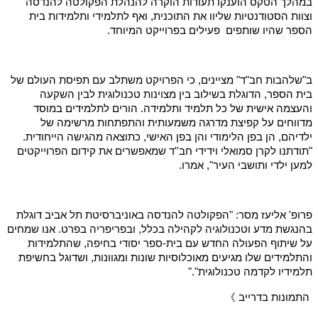
במהלך הטקס הוענקו תעודות הוקרה להנהלת הפקולטה להנדסה
וצוות הסטודנטיות שליוו את התוכנית, ואף לתלמידי ותלמידות בית
הספר שהיו שותפים פעילים בפרוייקט המיוחד.
ב"שלהבות חב"ד" מציינים, כי הפרויקט משתלב עם תפיסת העולם של
בית הספר, הדוגלת בשילוב בין מצוינות טכנולוגית לבין השקעה
והעצמה אישית של כל תלמיד ותלמידה. הורים לתלמידים במוסד
מדווחים על קפיצת מדרגה משמעותית והתפתחות מרשימה של
ילדיהם, הן בפן הלימודי והן בפן האישי, כתוצאה מהגישה הייחודית.
"תודתנו לקרן סמואלי וידידי חב''ד שמאפשרים את קידום הפרוייקטים
למען ילדי ותושבי העיר", אמרו.
פרופ' אליעז מסר: "הפקולטה להנדסה באוניברסיטת תל אביב דוגלת
בהנגשת מדע וטכנולוגיה לקהילה בכלל, ובפריפריה בפרט. אנו שמחים
על שיתוף הפעולה החדש עם בית-ספר יסודי בחיפה, שהתלמידות
והתלמידים שלו מגיעים מאוכלוסיות שונות ומגוונות, ושדוגל בחשיפת
תלמידיו לקדמה טכנולוגית"."
התמונות בדרייב
》