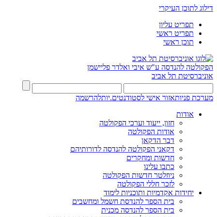
דילוג לתוכן העיקרי
תפריט עליון
תפריט ראשי
תוכן ראשי
הפקולטה להנדסה
ע"ש איבי ואלדר פליישמן
אוניברסיטת תל אביב
מערכת פניות
אזור אישי לסטודנטים.יות
להרשמה
אודות
חזון, ייעוד וערכי הפקולטה
אודות הפקולטה
דבר הדקאן
דקאני הפקולטה להנדסה לדורותיהם
חדשות ומחקרים
כתבו עלינו
ניוזלטר חדשות הפקולטה
לזכר חללי הפקולטה
יחידות אקדמיות ותוכניות לימוד
בית הספר להנדסת חשמל ומחשבים
בית הספר להנדסה מכנית