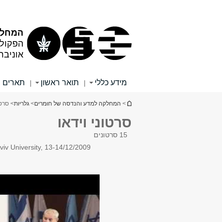
תוכן
תפריט
עליון
ראשי
המחלק
הפקול
אוניבר
מידע כללי
תואר ראשון
תארים 
|
|
הינך נמצא כאן
>
המחלקה למדע והנדסה של חומרים
>
גלריות
> סרטו
סרטוני וידאו
15 סרטונים
viv University, 13-14/12/2009