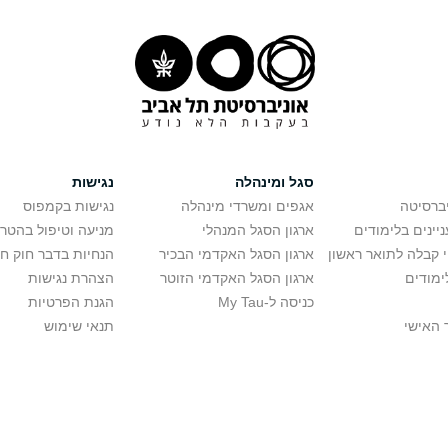
סגל ומינהלה
נגישות
יברסיטה
אגפים ומשרדי מינהלה
נגישות בקמפוס
יינים בלימודים
ארגון הסגל המנהלי
מניעה וטיפול בהטר
י קבלה לתואר ראשון
ארגון הסגל האקדמי הבכיר
הנחיות בדבר חוק ח
ימודים
ארגון הסגל האקדמי הזוטר
הצהרת נגישות
כניסה ל-My Tau
הגנת הפרטיות
 האישי
תנאי שימוש