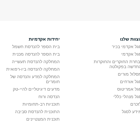
צוות שלנו
יחידות אקדמיות
גל אקדמי בכיר
בית הספר להנדסת חשמל
גל אקדמי
בית הספר להנדסה מכנית
בחרת החוקרים והחוקרות
המחלקה להנדסת תעשייה
חדשה בפקולטה
המחלקה להנדסה ביו-רפואית
סלול מורים
המחלקה למדע והנדסה של
גל אורחים
חומרים
גל אמריטוס
מדעים דיגיטליים להיי-טק
גל מנהלי כללי
הנדסה ורוח
זכרם
תוכניות רב-תחומיות
ידע לסגל
התוכנית להנדסת סביבה
תוכנית המצטיינים