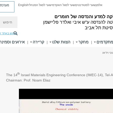
מערכת פ
אלפון
שער לסטודנטים
שער לסגל האקדמי
שער לסגל המנהלי
English
ה למדע והנדסה של חומרים
חיפוש
טה להנדסה
ע"ש איבי ואלדר פליישמן
סיטת תל אביב
חיפוש באתר ז
מתקדמים
מחקר
הצוות שלנו
קריירה
אירועים וסמינר
|
|
|
|
ני וידאו
th
The 14
Israel Materials Engineering Conference (IMEC-14), Tel-A
Chairman: Prof. Noam Eliaz