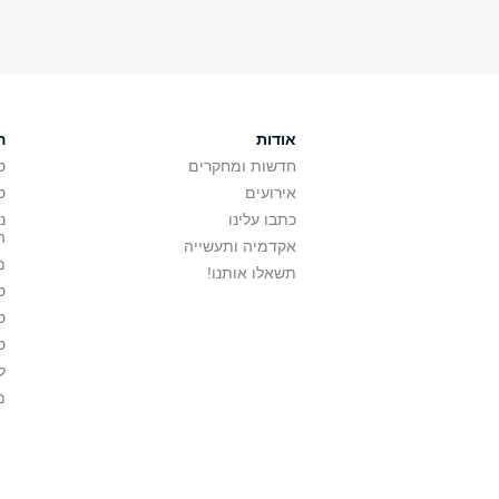
אודות
ה
חדשות ומחקרים
ס
אירועים
ס
כתבו עלינו
נ
ה
אקדמיה ותעשייה
מ
תשאלו אותנו!
ס
ס
ס
ל
מ