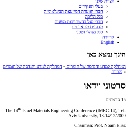
הצוות שלנו
בעלי תפקידים
חברי הוועדה המייעצת הבינלאומית
סגל הליבה
חברי סגל בהשתייכות משנית
מדענים מתארחים
סגל מנהלי וטכני
קריירה
English
הינך נמצא כאן
המחלקה למדע והנדסה של חומרים
»
המחלקה למדע והנדסה של חומרים
»
גלריות
סרטוני וידאו
15 סרטונים
th
The 14
Israel Materials Engineering Conference (IMEC-14), Tel-
Aviv University, 13-14/12/2009
Chairman: Prof. Noam Eliaz