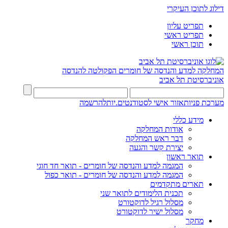
דילוג לתוכן העיקרי
תפריט עליון
תפריט ראשי
תוכן ראשי
המחלקה למדע והנדסה של חומרים
הפקולטה להנדסה
אוניברסיטת תל אביב
מערכת פניות
אזור אישי לסטודנטים.יות
להרשמה
מידע כללי
אודות המחלקה
דבר ראש המחלקה
יצירת קשר והגעה
תואר ראשון
המגמה למדע והנדסה של חומרים - תואר חד חוגי
המגמה למדע והנדסה של חומרים - תואר כפול
תארים מתקדמים
תכנית הלימודים לתואר שני
מסלול רגיל לדוקטורט
מסלול ישיר לדוקטורט
מחקר