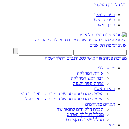
דילוג לתוכן העיקרי
תפריט עליון
תפריט ראשי
תוכן ראשי
המחלקה למדע והנדסה של חומרים
הפקולטה להנדסה
אוניברסיטת תל אביב
מערכת פניות
אזור אישי לסטודנטים.יות
להרשמה
מידע כללי
אודות המחלקה
דבר ראש המחלקה
יצירת קשר והגעה
תואר ראשון
המגמה למדע והנדסה של חומרים - תואר חד חוגי
המגמה למדע והנדסה של חומרים - תואר כפול
תארים מתקדמים
תכנית הלימודים לתואר שני
מסלול רגיל לדוקטורט
מסלול ישיר לדוקטורט
מחקר