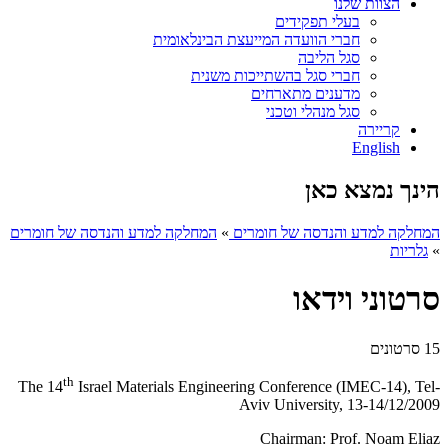
הצוות שלנו
בעלי תפקידים
חברי הוועדה המייעצת הבינלאומית
סגל הליבה
חברי סגל בהשתייכות משנית
מדענים מתארחים
סגל מנהלי וטכני
קריירה
English
הינך נמצא כאן
המחלקה למדע והנדסה של חומרים
»
המחלקה למדע והנדסה של חומרים
»
גלריות
סרטוני וידאו
15 סרטונים
th
The 14
Israel Materials Engineering Conference (IMEC-14), Tel-
Aviv University, 13-14/12/2009
Chairman: Prof. Noam Eliaz