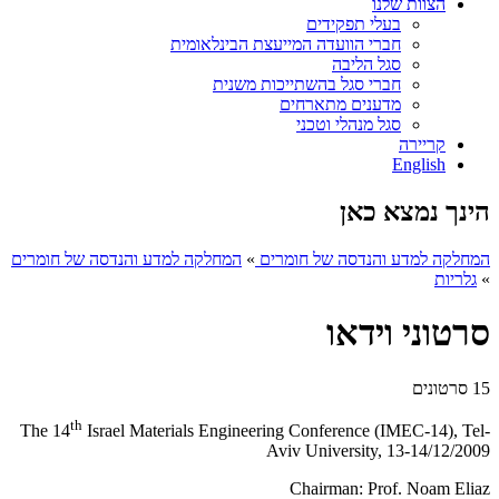
הצוות שלנו
בעלי תפקידים
חברי הוועדה המייעצת הבינלאומית
סגל הליבה
חברי סגל בהשתייכות משנית
מדענים מתארחים
סגל מנהלי וטכני
קריירה
English
הינך נמצא כאן
המחלקה למדע והנדסה של חומרים
»
המחלקה למדע והנדסה של חומרים
»
גלריות
סרטוני וידאו
15 סרטונים
th
The 14
Israel Materials Engineering Conference (IMEC-14), Tel-
Aviv University, 13-14/12/2009
Chairman: Prof. Noam Eliaz