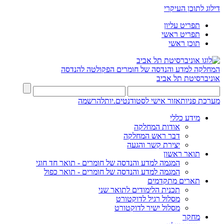
דילוג לתוכן העיקרי
תפריט עליון
תפריט ראשי
תוכן ראשי
המחלקה למדע והנדסה של חומרים
הפקולטה להנדסה
אוניברסיטת תל אביב
מערכת פניות
אזור אישי לסטודנטים.יות
להרשמה
מידע כללי
אודות המחלקה
דבר ראש המחלקה
יצירת קשר והגעה
תואר ראשון
המגמה למדע והנדסה של חומרים - תואר חד חוגי
המגמה למדע והנדסה של חומרים - תואר כפול
תארים מתקדמים
תכנית הלימודים לתואר שני
מסלול רגיל לדוקטורט
מסלול ישיר לדוקטורט
מחקר