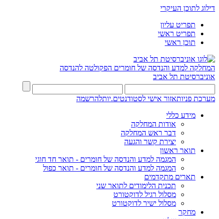
דילוג לתוכן העיקרי
תפריט עליון
תפריט ראשי
תוכן ראשי
המחלקה למדע והנדסה של חומרים
הפקולטה להנדסה
אוניברסיטת תל אביב
מערכת פניות
אזור אישי לסטודנטים.יות
להרשמה
מידע כללי
אודות המחלקה
דבר ראש המחלקה
יצירת קשר והגעה
תואר ראשון
המגמה למדע והנדסה של חומרים - תואר חד חוגי
המגמה למדע והנדסה של חומרים - תואר כפול
תארים מתקדמים
תכנית הלימודים לתואר שני
מסלול רגיל לדוקטורט
מסלול ישיר לדוקטורט
מחקר