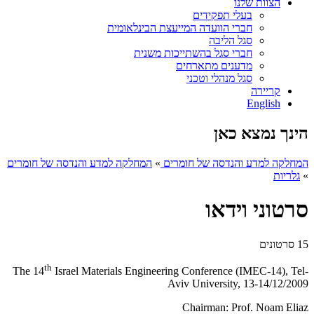
הצוות שלנו
בעלי תפקידים
חברי הוועדה המייעצת הבינלאומית
סגל הליבה
חברי סגל בהשתייכות משנית
מדענים מתארחים
סגל מנהלי וטכני
קריירה
English
הינך נמצא כאן
המחלקה למדע והנדסה של חומרים
»
המחלקה למדע והנדסה של חומרים
»
גלריות
סרטוני וידאו
15 סרטונים
th
The 14
Israel Materials Engineering Conference (IMEC-14), Tel-
Aviv University, 13-14/12/2009
Chairman: Prof. Noam Eliaz