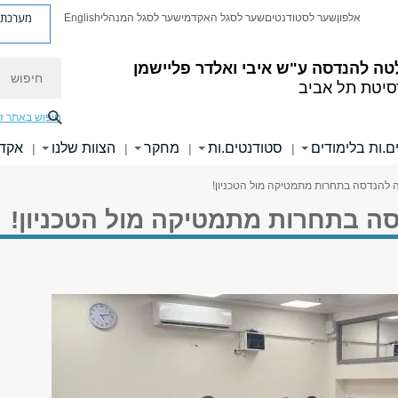
מערכת פ
אלפון
שער לסטודנטים
שער לסגל האקדמי
שער לסגל המנהלי
English
חיפוש
טה להנדסה
ע"ש איבי ואלדר פליישמן
סיטת תל אביב
חיפוש באתר ז
ם.ות בלימודים
סטודנטים.ות
מחקר
הצוות שלנו
אקדמ
|
|
|
|
ה להנדסה בתחרות מתמטיקה מול הטכניון!
סה בתחרות מתמטיקה מול הטכניון!