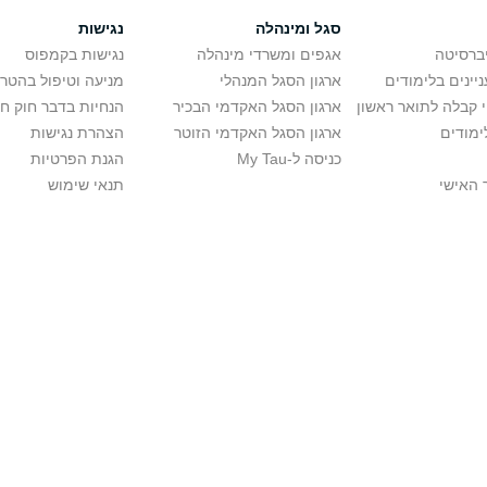
סגל ומינהלה
נגישות
יברסיטה
אגפים ומשרדי מינהלה
נגישות בקמפוס
יינים בלימודים
ארגון הסגל המנהלי
מניעה וטיפול בהטר
י קבלה לתואר ראשון
ארגון הסגל האקדמי הבכיר
הנחיות בדבר חוק ח
ימודים
ארגון הסגל האקדמי הזוטר
הצהרת נגישות
כניסה ל-My Tau
הגנת הפרטיות
 האישי
תנאי שימוש