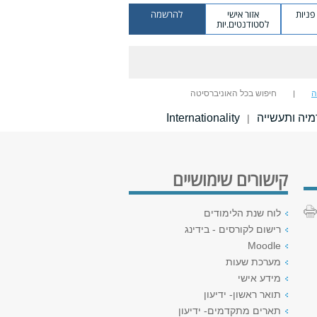
ניות
אזור אישי
להרשמה
לסטודנטים.יות
ה
חיפוש בכל האוניברסיטה
יה ותעשייה
Internationality
|
קישורים שימושיים
לוח שנת הלימודים
רישום לקורסים - בידינג
Moodle
מערכת שעות
מידע אישי
תואר ראשון- ידיעון
תארים מתקדמים- ידיעון