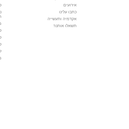
אירועים
ס
כתבו עלינו
נ
ה
אקדמיה ותעשייה
מ
תשאלו אותנו!
ס
ס
ס
ל
מ