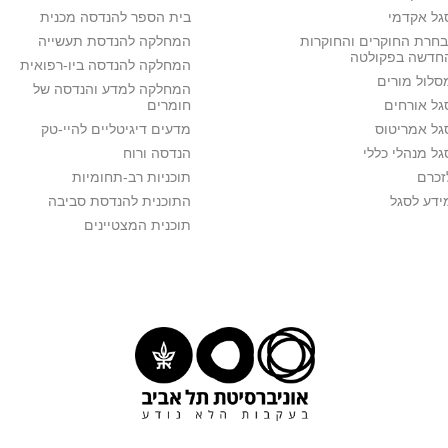
גל אקדמי
בית הספר להנדסה מכנית
בחרת החוקרים והחוקרות
המחלקה להנדסת תעשייה
חדשה בפקולטה
המחלקה להנדסה ביו-רפואית
סלול מורים
המחלקה למדע והנדסה של
גל אורחים
חומרים
גל אמריטוס
מדעים דיגיטליים להיי-טק
גל מנהלי כללי
הנדסה ורוח
זכרם
תוכניות רב-תחומיות
ידע לסגל
התוכנית להנדסת סביבה
תוכנית המצטיינים