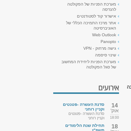
מערכת הפניות של הפקולטה
להנדסה
אישרור קוד לסטודנטים
אתר מרכז התמיכה הכללי של
האוניברסיטה
Web Outlook
Panopto
גישה מרחוק - VPN
שינוי סיסמה
מערכת הפניות ליחידת המחשוב
של סגל הפקולטה
אירועים
ה
14
סדנת העשרה -פטנטים
וקניין רוחני
אוק'
סדנת העשרה -פטנטים
18:00
וקניין רוחני
18
תחילת שנת הלימודים
תשפ"ז