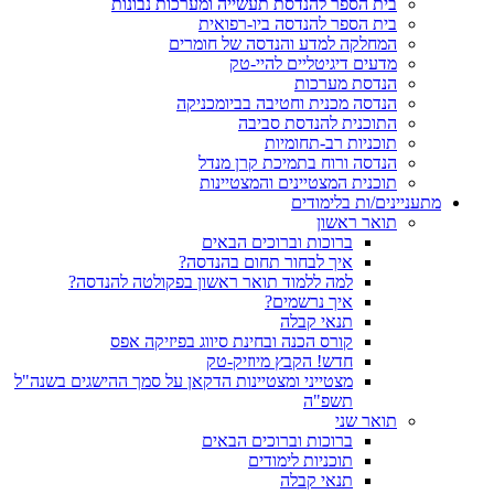
בית הספר להנדסת תעשייה ומערכות נבונות
בית הספר להנדסה ביו-רפואית
המחלקה למדע והנדסה של חומרים
מדעים דיגיטליים להיי-טק
הנדסת מערכות
הנדסה מכנית וחטיבה בביומכניקה
התוכנית להנדסת סביבה
תוכניות רב-תחומיות
הנדסה ורוח בתמיכת קרן מנדל
תוכנית המצטיינים והמצטיינות
מתעניינים/ות בלימודים
תואר ראשון
ברוכות וברוכים הבאים
איך לבחור תחום בהנדסה?
למה ללמוד תואר ראשון בפקולטה להנדסה?
איך נרשמים?
תנאי קבלה
קורס הכנה ובחינת סיווג בפיזיקה אפס
חדש! הקבץ מיוזיק-טק
מצטייני ומצטיינות הדקאן על סמך ההישגים בשנה"ל
תשפ"ה
תואר שני
ברוכות וברוכים הבאים
תוכניות לימודים
תנאי קבלה