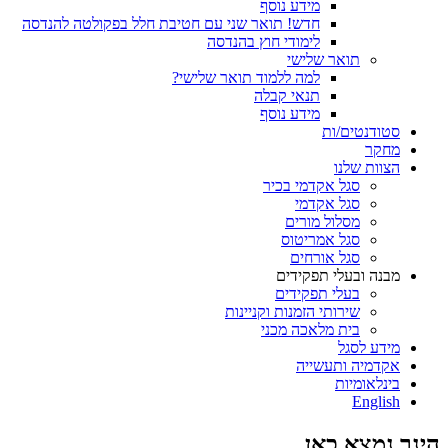
מידע נוסף
חדש! תואר שני עם חטיבת חלל בפקולטה להנדסה
לימודי חוץ בהנדסה
תואר שלישי
למה ללמוד תואר שלישי?
תנאי קבלה
מידע נוסף
סטודנטים/ות
מחקר
הצוות שלנו
סגל אקדמי בכיר
סגל אקדמי
מסלול מורים
סגל אמריטוס
סגל אורחים
מבנה ובעלי תפקידים
בעלי תפקידים
שירותי הזמנות וקניינות
בית מלאכה מכני
מידע לסגל
אקדמיה ותעשייה
בינלאומיות
English
הינך נמצא כאן