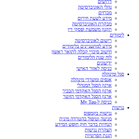
דרושים
נהלי האוניברסיטה
מכרזים
מידע לשעת חירום
מבקרת האוניברסיטה
תקנון משמעת ופסקי דין
לימודים
רישום לאוניברסיטה
מידע למתעניינים בלימודים
חישוב סיכויי קבלה לתואר ראשון
לוח שנת הלימודים
ידיעונים
כניסה לאזור האישי
סגל ומינהלה
אגפים ומשרדי מינהלה
ארגון הסגל המנהלי
ארגון הסגל האקדמי הבכיר
ארגון הסגל האקדמי הזוטר
כניסה ל-My Tau
נגישות
נגישות בקמפוס
מניעה וטיפול בהטרדה מינית
הנחיות בדבר חוק חופש המידע
הצהרת נגישות
הגנת הפרטיות