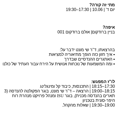
מתי זה קורה?
יום ד' | 10.06 | 17:30–19:30
איפה?
בניין ברודקום| אולם ברודקום 001
בהרצאתו, ד"ר שי מונט ידבר על:
▪️ איך חזון כזה הופך מתיאוריה למציאות
▪️ האתגרים ההנדסיים שבדרך
▪️ ומה המשמעות של נוכחות אנושית על הירח עבור העתיד של כולנו
לו"ז המפגש:
17:30–18:15 | התכנסות, כיבוד קל ומינגלינג
18:15–19:00 | הרצאה – ד"ר שי מונט, בוגר הפקולטה להנדסה (3
תארים בהנדסה מכנית), בוגר
ISU
ומנהל פרויקט מנהרת רוח
היפר-סונית בטכניון
19:00–19:30 | שאלות מהקהל.