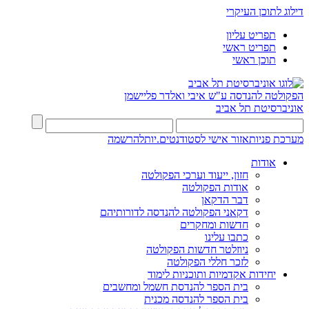
דילוג לתוכן העיקרי
תפריט עליון
תפריט ראשי
תוכן ראשי
הפקולטה להנדסה
ע"ש איבי ואלדר פליישמן
אוניברסיטת תל אביב
מערכת פניות
אזור אישי לסטודנטים.יות
להרשמה
אודות
חזון, ייעוד וערכי הפקולטה
אודות הפקולטה
דבר הדקאן
דקאני הפקולטה להנדסה לדורותיהם
חדשות ומחקרים
כתבו עלינו
ניוזלטר חדשות הפקולטה
לזכר חללי הפקולטה
יחידות אקדמיות ותוכניות לימוד
בית הספר להנדסת חשמל ומחשבים
בית הספר להנדסה מכנית