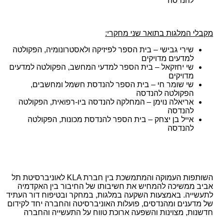
להנדסה
מקבלי המלגות בתואר שני מחקרי:
שירי גבישי – בית הספר לפיזיקה ולאסטרונומיה, הפקולטה
למדעים מדויקים
שי יחזקאל – בית הספר למדעי המחשב, הפקולטה למדעים
מדויקים
שי שומר חי – בית הספר להנדסת חשמל ומחשבים,
הפקולטה להנדסה
אריאלה נוימן – המחלקה להנדסה ביו-רפואית, הפקולטה
להנדסה
אייל בן יצחק – בית הספר להנדסת מכונות, הפקולטה
להנדסה
השותפות העמוקה והמתמשכת בין חברת
KLA
לאוניברסיטת תל
אביב ממשיכה להמחיש את חשיבותו של החיבור בין האקדמיה
לתעשייה. באמצעות השקעה במלגות, במחקר ובטיפוח דור העתיד
של מדענים ומהנדסים, פועלות האוניברסיטה והחברה יחד לקידום
חדשנות, מצוינות והשפעה ארוכת טווח על התעשייה והחברה