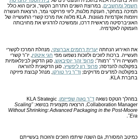
החל בתמיכת
KLA
בתוכנית המצטיינים של
בית הספר להנדסת
חשמל ומחשבים
. במרוצת השנים התרחב הקשר, וכיום הוא כולל
תמיכה במחקר, הענקת מלגות, ליווי פרויקטי גמר, הרצאות העשרה
ויוזמות אקדמיות מגוונות.
KLA
מלווה את מרכז קשרי התעשייה של
האוניברסיטה מראשית דרכו, וממשיכה להדגיש את מחויבותה
העמוקה לאקדמיה.
את האירוע הנחתה
יערית רחמים אברוצקי
, מנהלת המרכז לקשרי
תעשייה. ברכות לזוכים ולזוכות נשמעו מפי
חגי איטקין
, יו"ר קשרי
תעשייה ויו"ר "רמות";
פרופ' זהר יוסיבאש
, סגן הדקאן לבינלאומיות
בפקולטה להנדסה;
פרופ' רון ליפשיץ
, סגן הדקאנית להוראה
בפקולטה למדעים מדויקים;
וד"ר ניר טורקו
, מנהל קבוצת פיזיקה
בחברת
KLA
.
במהלך הטקס נשאה
ד"ר נאוה שפייזמן,
KLA Strategic
Collaboration Manager
, הרצאה מקצועית בנושא:
"
Scaling
Without Shrinking: Advanced Packaging in the Post-Moore
.
"
Era
כמיטב המסורת, גם השנה שיתפו הזוכים והזוכות בעשייתם