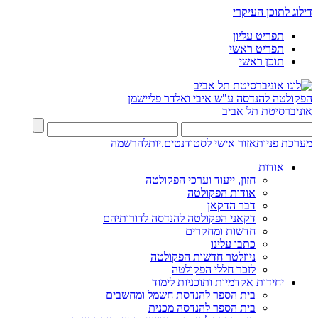
דילוג לתוכן העיקרי
תפריט עליון
תפריט ראשי
תוכן ראשי
הפקולטה להנדסה
ע"ש איבי ואלדר פליישמן
אוניברסיטת תל אביב
מערכת פניות
אזור אישי לסטודנטים.יות
להרשמה
אודות
חזון, ייעוד וערכי הפקולטה
אודות הפקולטה
דבר הדקאן
דקאני הפקולטה להנדסה לדורותיהם
חדשות ומחקרים
כתבו עלינו
ניוזלטר חדשות הפקולטה
לזכר חללי הפקולטה
יחידות אקדמיות ותוכניות לימוד
בית הספר להנדסת חשמל ומחשבים
בית הספר להנדסה מכנית