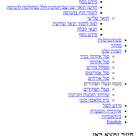
מידע נוסף
חדש! תואר שני עם חטיבת חלל בפקולטה להנדסה
לימודי חוץ בהנדסה
תואר שלישי
למה ללמוד תואר שלישי?
תנאי קבלה
מידע נוסף
סטודנטים/ות
מחקר
הצוות שלנו
סגל אקדמי בכיר
סגל אקדמי
מסלול מורים
סגל אמריטוס
סגל אורחים
מבנה ובעלי תפקידים
בעלי תפקידים
שירותי הזמנות וקניינות
בית מלאכה מכני
מידע לסגל
אקדמיה ותעשייה
בינלאומיות
English
הינך נמצא כאן