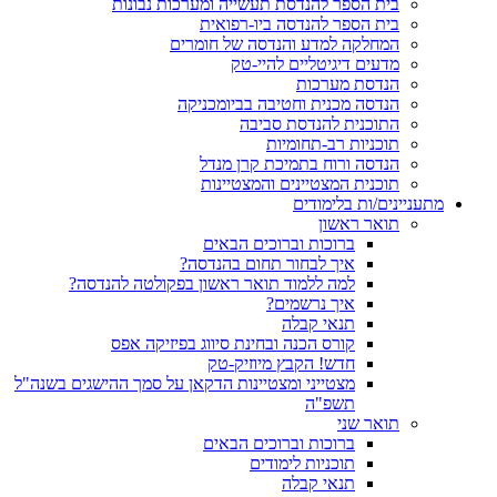
בית הספר להנדסת תעשייה ומערכות נבונות
בית הספר להנדסה ביו-רפואית
המחלקה למדע והנדסה של חומרים
מדעים דיגיטליים להיי-טק
הנדסת מערכות
הנדסה מכנית וחטיבה בביומכניקה
התוכנית להנדסת סביבה
תוכניות רב-תחומיות
הנדסה ורוח בתמיכת קרן מנדל
תוכנית המצטיינים והמצטיינות
מתעניינים/ות בלימודים
תואר ראשון
ברוכות וברוכים הבאים
איך לבחור תחום בהנדסה?
למה ללמוד תואר ראשון בפקולטה להנדסה?
איך נרשמים?
תנאי קבלה
קורס הכנה ובחינת סיווג בפיזיקה אפס
חדש! הקבץ מיוזיק-טק
מצטייני ומצטיינות הדקאן על סמך ההישגים בשנה"ל
תשפ"ה
תואר שני
ברוכות וברוכים הבאים
תוכניות לימודים
תנאי קבלה