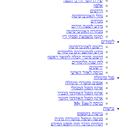
יצירת קשר ודרכי הגעה
אלפון
דרושים
נהלי האוניברסיטה
מכרזים
מידע לשעת חירום
מבקרת האוניברסיטה
תקנון משמעת ופסקי דין
לימודים
רישום לאוניברסיטה
מידע למתעניינים בלימודים
חישוב סיכויי קבלה לתואר ראשון
לוח שנת הלימודים
ידיעונים
כניסה לאזור האישי
סגל ומינהלה
אגפים ומשרדי מינהלה
ארגון הסגל המנהלי
ארגון הסגל האקדמי הבכיר
ארגון הסגל האקדמי הזוטר
כניסה ל-My Tau
נגישות
נגישות בקמפוס
מניעה וטיפול בהטרדה מינית
הנחיות בדבר חוק חופש המידע