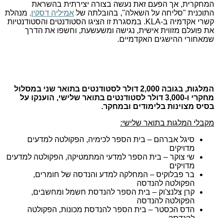
המחקרית, אך הפעם זאת נעשה בצורה יצירתית בהשראת
התוכנית "סליחה על השאלה", בהובלתה של
אמיליה דסקין,
מנהלת
קשרי אקדמיה ב-
KLA
. במסגרת זו הציגו הסטודנטים והסטודנטיות
את פועלם מזווית אישית, נגישה ומשעשעת, וחשפו את הדרך
שמאחורי ההישגים האקדמיים.
המלגות, בגובה 2,000 דולר לסטודנטים בתואר שני במסלול
מחקרי ו-3,000 דולר לסטודנטים בתואר שלישי, הוענקו על
בסיס מצוינות בלימודים ובמחקר.
מקבלי המלגות בתואר שלישי:
סיגל אברהם – בית הספר לכימיה, הפקולטה למדעים
מדויקים
שי צוקר – בית הספר למדעי המתמטיקה, הפקולטה למדעים
מדויקים
בר פבלוקיס – המחלקה למדע והנדסה של חומרים,
הפקולטה להנדסה
קרן צלנצ'וק – בית הספר להנדסת חשמל ומחשבים,
הפקולטה להנדסה
הדס הכסטר – בית הספר להנדסת מכונות, הפקולטה