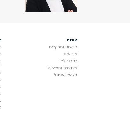
אודות
ה
חדשות ומחקרים
ס
אירועים
ס
כתבו עלינו
נ
ה
אקדמיה ותעשייה
מ
תשאלו אותנו!
ס
ס
ס
ל
מ