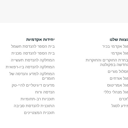
צוות שלנו
יחידות אקדמיות
גל אקדמי בכיר
בית הספר להנדסת חשמל
גל אקדמי
בית הספר להנדסה מכנית
בחרת החוקרים והחוקרות
המחלקה להנדסת תעשייה
חדשה בפקולטה
המחלקה להנדסה ביו-רפואית
סלול מורים
המחלקה למדע והנדסה של
גל אורחים
חומרים
גל אמריטוס
מדעים דיגיטליים להיי-טק
גל מנהלי כללי
הנדסה ורוח
זכרם
תוכניות רב-תחומיות
ידע לסגל
התוכנית להנדסת סביבה
תוכנית המצטיינים