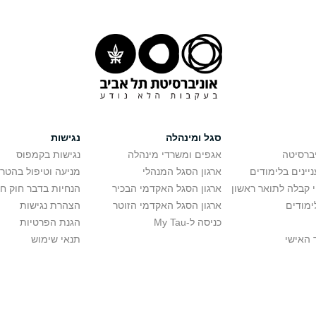
סגל ומינהלה
נגישות
יברסיטה
אגפים ומשרדי מינהלה
נגישות בקמפוס
יינים בלימודים
ארגון הסגל המנהלי
מניעה וטיפול בהטר
י קבלה לתואר ראשון
ארגון הסגל האקדמי הבכיר
הנחיות בדבר חוק ח
ימודים
ארגון הסגל האקדמי הזוטר
הצהרת נגישות
כניסה ל-My Tau
הגנת הפרטיות
 האישי
תנאי שימוש