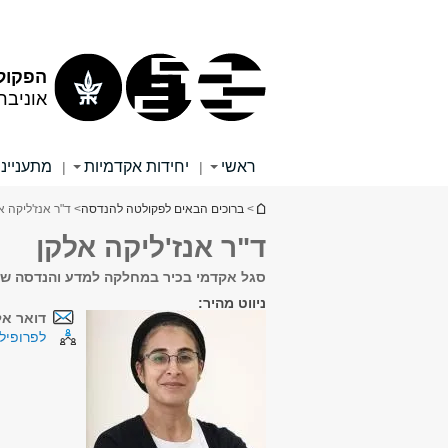
תוכן
תפריט
עליון
ראשי
הפקול
אוניבר
ראשי
יחידות אקדמיות
מתענייני
|
|
הינך נמצא כאן
>
ברוכים הבאים לפקולטה להנדסה
> ד"ר אנז'ליקה א
ד"ר אנז'ליקה אלקן
סגל אקדמי בכיר במחלקה למדע והנדסה של
ניווט מהיר:
דואר אל
לפרופיל 