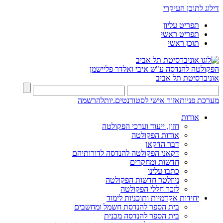
דילוג לתוכן העיקרי
תפריט עליון
תפריט ראשי
תוכן ראשי
הפקולטה להנדסה
ע"ש איבי ואלדר פליישמן
אוניברסיטת תל אביב
מערכת פניות
אזור אישי לסטודנטים.יות
להרשמה
אודות
חזון, ייעוד וערכי הפקולטה
אודות הפקולטה
דבר הדקאן
דקאני הפקולטה להנדסה לדורותיהם
חדשות ומחקרים
כתבו עלינו
ניוזלטר חדשות הפקולטה
לזכר חללי הפקולטה
יחידות אקדמיות ותוכניות לימוד
בית הספר להנדסת חשמל ומחשבים
בית הספר להנדסה מכנית