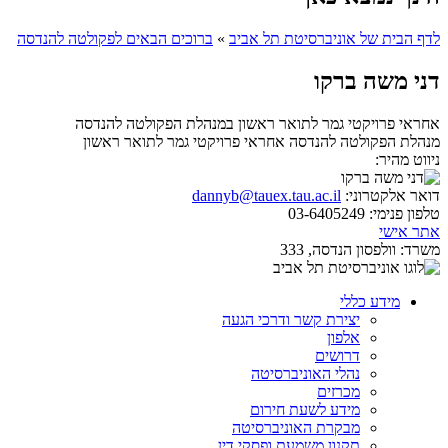
לדף הבית של אוניברסיטת תל אביב
»
ברוכים הבאים לפקולטה להנדסה
דני משה ברקו
אחראי פרויקטי גמר לתואר ראשון במנהלת הפקולטה להנדסה
מנהלת הפקולטה להנדסה
אחראי פרויקטי גמר לתואר ראשון
ניווט מהיר:
דואר אלקטרוני:
dannyb@tauex.tau.ac.il
טלפון פנימי:
03-6405249
אתר אישי
משרד:
וולפסון הנדסה, 333
מידע כללי
יצירת קשר ודרכי הגעה
אלפון
דרושים
נהלי האוניברסיטה
מכרזים
מידע לשעת חירום
מבקרת האוניברסיטה
תקנון משמעת ופסקי דין