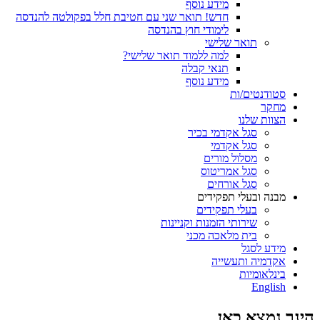
מידע נוסף
חדש! תואר שני עם חטיבת חלל בפקולטה להנדסה
לימודי חוץ בהנדסה
תואר שלישי
למה ללמוד תואר שלישי?
תנאי קבלה
מידע נוסף
סטודנטים/ות
מחקר
הצוות שלנו
סגל אקדמי בכיר
סגל אקדמי
מסלול מורים
סגל אמריטוס
סגל אורחים
מבנה ובעלי תפקידים
בעלי תפקידים
שירותי הזמנות וקניינות
בית מלאכה מכני
מידע לסגל
אקדמיה ותעשייה
בינלאומיות
English
הינך נמצא כאן