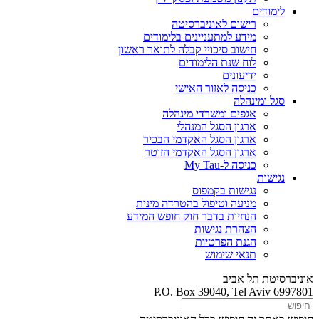
לימודים
רישום לאוניברסיטה
מידע למתעניינים בלימודים
חישוב סיכויי קבלה לתואר ראשון
לוח שנת הלימודים
ידיעונים
כניסה לאזור האישי
סגל ומינהלה
אגפים ומשרדי מינהלה
ארגון הסגל המנהלי
ארגון הסגל האקדמי הבכיר
ארגון הסגל האקדמי הזוטר
כניסה ל-My Tau
נגישות
נגישות בקמפוס
מניעה וטיפול בהטרדה מינית
הנחיות בדבר חוק חופש המידע
הצהרת נגישות
הגנת הפרטיות
תנאי שימוש
אוניברסיטת תל אביב
P.O. Box 39040, Tel Aviv 6997801