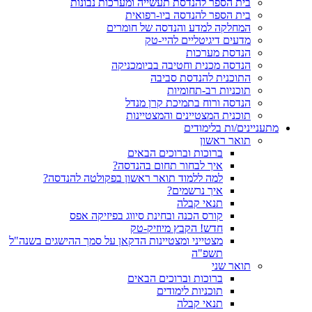
בית הספר להנדסת תעשייה ומערכות נבונות
בית הספר להנדסה ביו-רפואית
המחלקה למדע והנדסה של חומרים
מדעים דיגיטליים להיי-טק
הנדסת מערכות
הנדסה מכנית וחטיבה בביומכניקה
התוכנית להנדסת סביבה
תוכניות רב-תחומיות
הנדסה ורוח בתמיכת קרן מנדל
תוכנית המצטיינים והמצטיינות
מתעניינים/ות בלימודים
תואר ראשון
ברוכות וברוכים הבאים
איך לבחור תחום בהנדסה?
למה ללמוד תואר ראשון בפקולטה להנדסה?
איך נרשמים?
תנאי קבלה
קורס הכנה ובחינת סיווג בפיזיקה אפס
חדש! הקבץ מיוזיק-טק
מצטייני ומצטיינות הדקאן על סמך ההישגים בשנה"ל
תשפ"ה
תואר שני
ברוכות וברוכים הבאים
תוכניות לימודים
תנאי קבלה