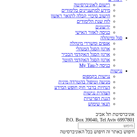
רישום לאוניברסיטה
מידע למתעניינים בלימודים
חישוב סיכויי קבלה לתואר ראשון
לוח שנת הלימודים
ידיעונים
כניסה לאזור האישי
סגל ומינהלה
אגפים ומשרדי מינהלה
ארגון הסגל המנהלי
ארגון הסגל האקדמי הבכיר
ארגון הסגל האקדמי הזוטר
כניסה ל-My Tau
נגישות
נגישות בקמפוס
מניעה וטיפול בהטרדה מינית
הנחיות בדבר חוק חופש המידע
הצהרת נגישות
הגנת הפרטיות
תנאי שימוש
אוניברסיטת תל אביב
P.O. Box 39040, Tel Aviv 6997801
חיפוש באתר זה
חיפוש בכל האוניברסיטה