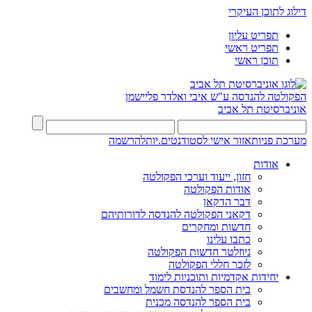
דילוג לתוכן העיקרי
תפריט עליון
תפריט ראשי
תוכן ראשי
הפקולטה להנדסה
ע"ש איבי ואלדר פליישמן
אוניברסיטת תל אביב
מערכת פניות
אזור אישי לסטודנטים.יות
להרשמה
אודות
חזון, ייעוד וערכי הפקולטה
אודות הפקולטה
דבר הדקאן
דקאני הפקולטה להנדסה לדורותיהם
חדשות ומחקרים
כתבו עלינו
ניוזלטר חדשות הפקולטה
לזכר חללי הפקולטה
יחידות אקדמיות ותוכניות לימוד
בית הספר להנדסת חשמל ומחשבים
בית הספר להנדסה מכנית