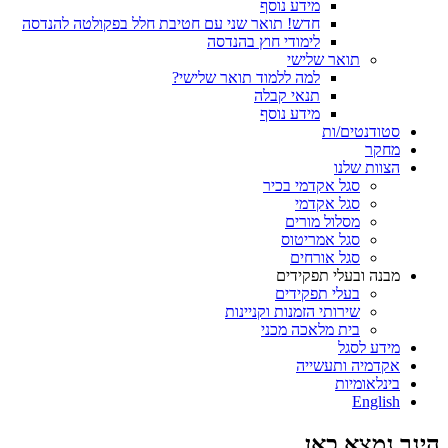
מידע נוסף
חדש! תואר שני עם חטיבת חלל בפקולטה להנדסה
לימודי חוץ בהנדסה
תואר שלישי
למה ללמוד תואר שלישי?
תנאי קבלה
מידע נוסף
סטודנטים/ות
מחקר
הצוות שלנו
סגל אקדמי בכיר
סגל אקדמי
מסלול מורים
סגל אמריטוס
סגל אורחים
מבנה ובעלי תפקידים
בעלי תפקידים
שירותי הזמנות וקניינות
בית מלאכה מכני
מידע לסגל
אקדמיה ותעשייה
בינלאומיות
English
הינך נמצא כאן