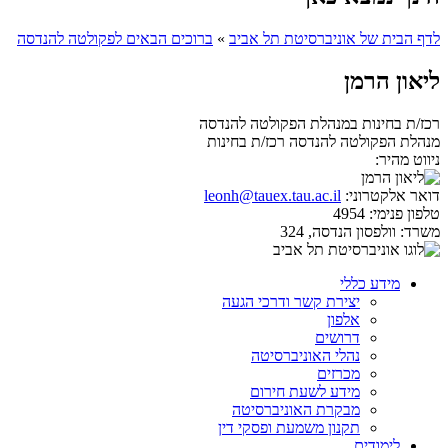
לדף הבית של אוניברסיטת תל אביב
»
ברוכים הבאים לפקולטה להנדסה
ליאון הרמן
רכז/ת בחינות במנהלת הפקולטה להנדסה
מנהלת הפקולטה להנדסה
רכז/ת בחינות
ניווט מהיר:
דואר אלקטרוני:
leonh@tauex.tau.ac.il
טלפון פנימי:
4954
משרד:
וולפסון הנדסה, 324
מידע כללי
יצירת קשר ודרכי הגעה
אלפון
דרושים
נהלי האוניברסיטה
מכרזים
מידע לשעת חירום
מבקרת האוניברסיטה
תקנון משמעת ופסקי דין
לימודים