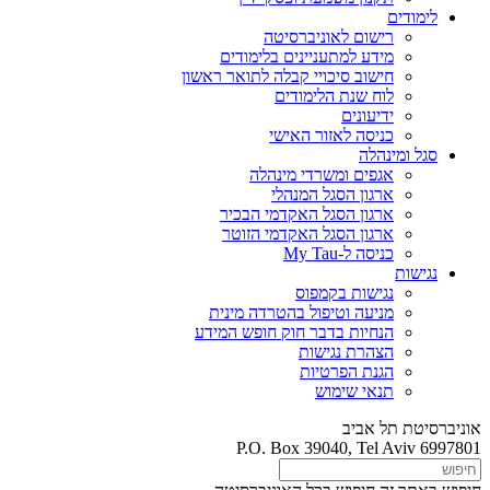
לימודים
רישום לאוניברסיטה
מידע למתעניינים בלימודים
חישוב סיכויי קבלה לתואר ראשון
לוח שנת הלימודים
ידיעונים
כניסה לאזור האישי
סגל ומינהלה
אגפים ומשרדי מינהלה
ארגון הסגל המנהלי
ארגון הסגל האקדמי הבכיר
ארגון הסגל האקדמי הזוטר
כניסה ל-My Tau
נגישות
נגישות בקמפוס
מניעה וטיפול בהטרדה מינית
הנחיות בדבר חוק חופש המידע
הצהרת נגישות
הגנת הפרטיות
תנאי שימוש
אוניברסיטת תל אביב
P.O. Box 39040, Tel Aviv 6997801