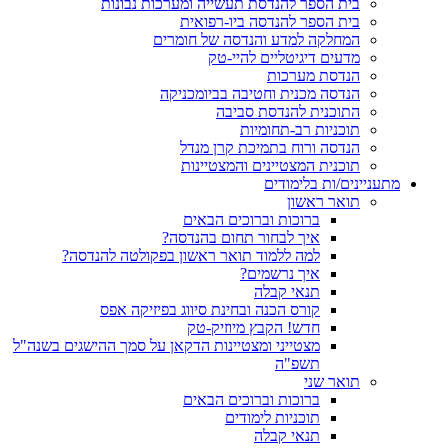
בית הספר להנדסת תעשייה ומערכות נבונות
בית הספר להנדסה ביו-רפואית
המחלקה למדע והנדסה של חומרים
מדעים דיגיטליים להיי-טק
הנדסת מערכות
הנדסה מכנית וחטיבה בביומכניקה
התוכנית להנדסת סביבה
תוכניות רב-תחומיות
הנדסה ורוח בתמיכת קרן מנדל
תוכנית המצטיינים והמצטיינות
מתעניינים/ות בלימודים
תואר ראשון
ברוכות וברוכים הבאים
איך לבחור תחום בהנדסה?
למה ללמוד תואר ראשון בפקולטה להנדסה?
איך נרשמים?
תנאי קבלה
קורס הכנה ובחינת סיווג בפיזיקה אפס
חדש! הקבץ מיוזיק-טק
מצטייני ומצטיינות הדקאן על סמך ההישגים בשנה"ל
תשפ"ה
תואר שני
ברוכות וברוכים הבאים
תוכניות לימודים
תנאי קבלה