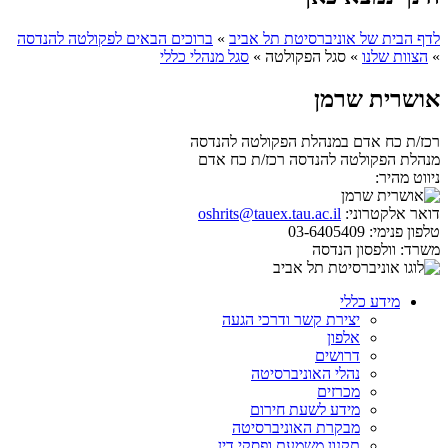
לדף הבית של אוניברסיטת תל אביב
»
ברוכים הבאים לפקולטה להנדסה
»
הצוות שלנו
»
סגל הפקולטה
»
סגל מנהלי כללי
אושרית שרמן
רכז/ת כח אדם במנהלת הפקולטה להנדסה
מנהלת הפקולטה להנדסה
רכז/ת כח אדם
ניווט מהיר:
דואר אלקטרוני:
oshrits@tauex.tau.ac.il
טלפון פנימי:
03-6405409
משרד:
וולפסון הנדסה
מידע כללי
יצירת קשר ודרכי הגעה
אלפון
דרושים
נהלי האוניברסיטה
מכרזים
מידע לשעת חירום
מבקרת האוניברסיטה
תקנון משמעת ופסקי דין