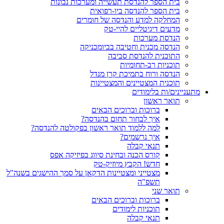
בית הספר להנדסת תעשייה ומערכות נבונות
בית הספר להנדסה ביו-רפואית
המחלקה למדע והנדסה של חומרים
מדעים דיגיטליים להיי-טק
הנדסת מערכות
הנדסה מכנית וחטיבה בביומכניקה
התוכנית להנדסת סביבה
תוכניות רב-תחומיות
הנדסה ורוח בתמיכת קרן מנדל
תוכנית המצטיינים והמצטיינות
מתעניינים/ות בלימודים
תואר ראשון
ברוכות וברוכים הבאים
איך לבחור תחום בהנדסה?
למה ללמוד תואר ראשון בפקולטה להנדסה?
איך נרשמים?
תנאי קבלה
קורס הכנה ובחינת סיווג בפיזיקה אפס
חדש! הקבץ מיוזיק-טק
מצטייני ומצטיינות הדקאן על סמך ההישגים בשנה"ל
תשפ"ה
תואר שני
ברוכות וברוכים הבאים
תוכניות לימודים
תנאי קבלה