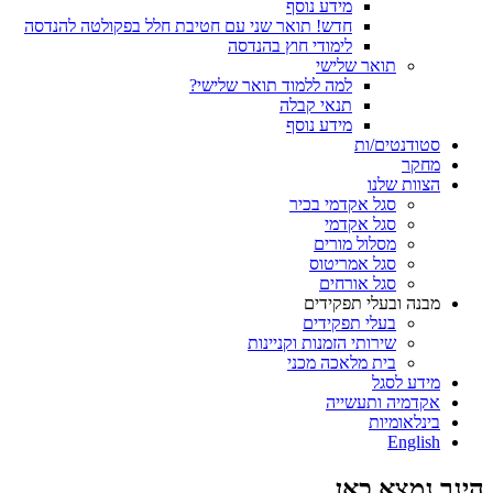
מידע נוסף
חדש! תואר שני עם חטיבת חלל בפקולטה להנדסה
לימודי חוץ בהנדסה
תואר שלישי
למה ללמוד תואר שלישי?
תנאי קבלה
מידע נוסף
סטודנטים/ות
מחקר
הצוות שלנו
סגל אקדמי בכיר
סגל אקדמי
מסלול מורים
סגל אמריטוס
סגל אורחים
מבנה ובעלי תפקידים
בעלי תפקידים
שירותי הזמנות וקניינות
בית מלאכה מכני
מידע לסגל
אקדמיה ותעשייה
בינלאומיות
English
הינך נמצא כאן