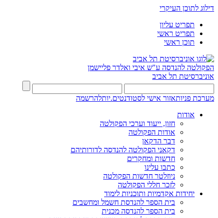
דילוג לתוכן העיקרי
תפריט עליון
תפריט ראשי
תוכן ראשי
הפקולטה להנדסה
ע"ש איבי ואלדר פליישמן
אוניברסיטת תל אביב
מערכת פניות
אזור אישי לסטודנטים.יות
להרשמה
אודות
חזון, ייעוד וערכי הפקולטה
אודות הפקולטה
דבר הדקאן
דקאני הפקולטה להנדסה לדורותיהם
חדשות ומחקרים
כתבו עלינו
ניוזלטר חדשות הפקולטה
לזכר חללי הפקולטה
יחידות אקדמיות ותוכניות לימוד
בית הספר להנדסת חשמל ומחשבים
בית הספר להנדסה מכנית