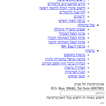
מידע למתעניינים בלימודים
חישוב סיכויי קבלה לתואר ראשון
לוח שנת הלימודים
ידיעונים
כניסה לאזור האישי
סגל ומינהלה
אגפים ומשרדי מינהלה
ארגון הסגל המנהלי
ארגון הסגל האקדמי הבכיר
ארגון הסגל האקדמי הזוטר
כניסה ל-My Tau
נגישות
נגישות בקמפוס
מניעה וטיפול בהטרדה מינית
הנחיות בדבר חוק חופש המידע
הצהרת נגישות
הגנת הפרטיות
תנאי שימוש
אוניברסיטת תל אביב
P.O. Box 39040, Tel Aviv 6997801
חיפוש באתר זה
חיפוש בכל האוניברסיטה