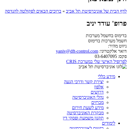
לדף הבית של אוניברסיטת תל אביב
»
ברוכים הבאים לפקולטה להנדסה
פרופ' עודד יניב
בדימוס בחשמל מערכות
חשמל מערכות
בדימוס
ניווט מהיר:
דואר אלקטרוני:
yaniv@dft-control.com
פקס:
03-6407095
לפרופיל האישי שלי במערכת CRIS
מידע כללי
יצירת קשר ודרכי הגעה
אלפון
דרושים
נהלי האוניברסיטה
מכרזים
מידע לשעת חירום
מבקרת האוניברסיטה
תקנון משמעת ופסקי דין
לימודים
רישום לאוניברסיטה